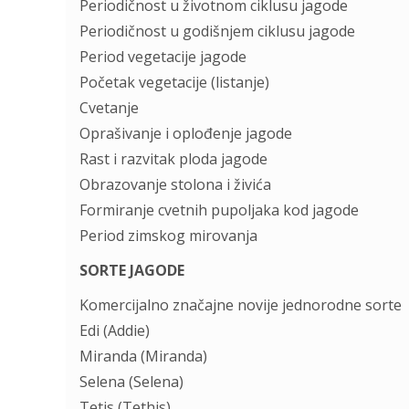
Periodičnost u životnom ciklusu jagode
Periodičnost u godišnjem ciklusu jagode
Period vegetacije jagode
Početak vegetacije (listanje)
Cvetanje
Oprašivanje i oplođenje jagode
Rast i razvitak ploda jagode
Obrazovanje stolona i živića
Formiranje cvetnih pupoljaka kod jagode
Period zimskog mirovanja
SORTE JAGODE
Komercijalno značajne novije jednorodne sorte
Edi (Addie)
Miranda (Miranda)
Selena (Selena)
Tetis (Tethis)