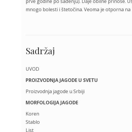
prve godine po sađenju). Daje obilne prinose. 
mnogo bolesti i štetočina. Veoma je otporna na
Sadržaj
UVOD
PROIZVODNJA JAGODE U SVETU
Proizvodnja jagode u Srbiji
MORFOLOGIJA JAGODE
Koren
Stablo
List