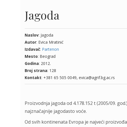
Jagoda
Naslov
: Jagoda
Autor
: Evica Mratinić
Izdavač
:
Partenon
Mesto
: Beograd
Godina
: 2012.
Broj strana
: 128
Kontakt
: +381 65 505 0049, evica@agrif.bg.ac.rs
Proizvodnja jagoda od 4.178.152 t (2005/09. god
najznačajnije jagodasto voće.
Od svih kontinenata Evropa je najveći proizvođa