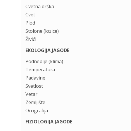
Cvetna drška
Cvet
Plod
Stolone (lozice)
Živići
EKOLOGIJA JAGODE
Podneblje (klima)
Temperatura
Padavine
Svetlost
Vetar
Zemljište
Orografija
FIZIOLOGIJA JAGODE