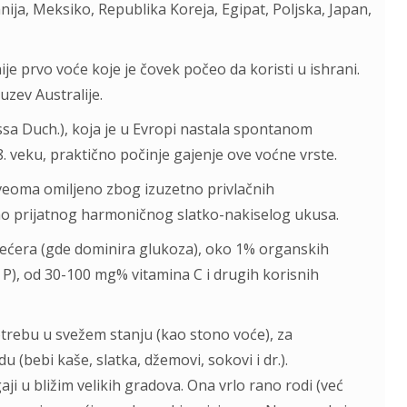
nija, Meksiko, Republika Koreja, Egipat, Poljska, Japan,
je prvo voće koje je čovek počeo da koristi u ishrani.
uzev Australije.
sa Duch.), koja je u Evropi nastala spontanom
18. veku, praktično počinje gajenje ove voćne vrste.
 veoma omiljeno zbog izuzetno privlačnih
no prijatnog harmoničnog slatko-nakiselog ukusa.
šećera (gde dominira glukoza), oko 1% organskih
o P), od 30-100 mg% vitamina C i drugih korisnih
trebu u svežem stanju (kao stono voće), za
 (bebi kaše, slatka, džemovi, sokovi i dr.).
aji u bližim velikih gradova. Ona vrlo rano rodi (već