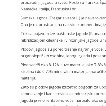
proizvodnji jagoda u svetu. Posle su Turska, Špa
Nemačka, Italija, Francuska i dr.
Šumska jagoda (Fragaria vesca L.) je najverovatni
Ona je rasprostranjena na svim kontinentima, iz
Tek sa pojavom tzv. baštenske jagode (F. ananas
hibridizacijom čileanske i virdžinijske jagode u 
Plodovi jagode su pored trešnje najranije voće,
organoleptičkih osobina, lepog izgleda i poseb
Plod sadrži oko 8-12% suve materije, oko 7-8% 
kiselina i do 0,70% mineralnih materija (naročit
materija.
Zato su plodovi jagode izuzetno pogodni za upo
zamrzavanje i kao sirovina za industrijsku preradu
Jagoda je vrlo rentabilno voće, naročito ako se g