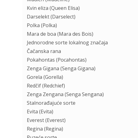
Kvin eliza (Queen Elisa)
Darselekt (Darselect)
Polka (Polka)
Mara de boa (Mara des Bois)
Jednorodne sorte lokalnog značaja
Čačanska rana
Pokahontas (Pocahontas)
Zenga Gigana (Senga Gigana)
Gorela (Gorella)
Redčif (Redchief)
Zenga Zengana (Senga Sengana)
Stalnorađajuće sorte
Evita (Evita)
Everest (Everest)
Regina (Regina)
Puzeće sorte