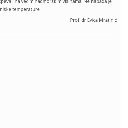
Uspeva i na većim nadmorskim visinama. Ne napada je
 niske temperature.
Prof. dr Evica Mratinić