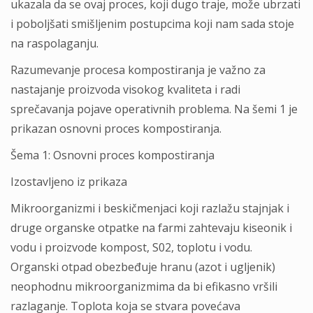
ukazala da se ovaj proces, koji dugo traje, može ubrzati
i poboljšati smišljenim postupcima koji nam sada stoje
na raspolaganju.
Razumevanje procesa kompostiranja je važno za
nastajanje proizvoda visokog kvaliteta i radi
sprečavanja pojave operativnih problema. Na šemi 1 je
prikazan osnovni proces kompostiranja.
Šema 1: Osnovni proces kompostiranja
Izostavljeno iz prikaza
Mikroorganizmi i beskičmenjaci koji razlažu stajnjak i
druge organske otpatke na farmi zahtevaju kiseonik i
vodu i proizvode kompost, S02, toplotu i vodu.
Organski otpad obezbeđuje hranu (azot i ugljenik)
neophodnu mikroorganizmima da bi efikasno vršili
razlaganje. Toplota koja se stvara povećava