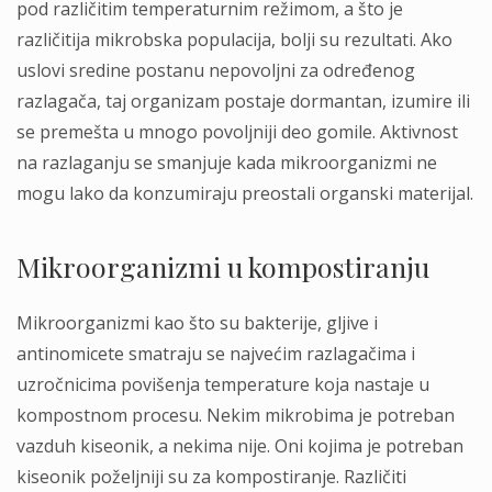
pod različitim temperaturnim režimom, a što je
različitija mikrobska populacija, bolji su rezultati. Ako
uslovi sredine postanu nepovoljni za određenog
razlagača, taj organizam postaje dormantan, izumire ili
se premešta u mnogo povoljniji deo gomile. Aktivnost
na razlaganju se smanjuje kada mikroorganizmi ne
mogu lako da konzumiraju preostali organski materijal.
Mikroorganizmi u kompostiranju
Mikroorganizmi kao što su bakterije, gljive i
antinomicete smatraju se najvećim razlagačima i
uzročnicima povišenja temperature koja nastaje u
kompostnom procesu. Nekim mikrobima je potreban
vazduh kiseonik, a nekima nije. Oni kojima je potreban
kiseonik poželjniji su za kompostiranje. Različiti