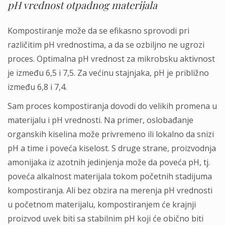
pH vrednost otpadnog materijala
Kompostiranje može da se efikasno sprovodi pri
različitim pH vrednostima, a da se ozbiljno ne ugrozi
proces. Optimalna pH vrednost za mikrobsku aktivnost
je između 6,5 i 7,5. Za većinu stajnjaka, pH je približno
između 6,8 i 7,4.
Sam proces kompostiranja dovodi do velikih promena u
materijalu i pH vrednosti. Na primer, oslobađanje
organskih kiselina može privremeno ili lokalno da snizi
pH a time i poveća kiselost. S druge strane, proizvodnja
amonijaka iz azotnih jedinjenja može da poveća pH, tj.
poveća alkalnost materijala tokom početnih stadijuma
kompostiranja. Ali bez obzira na merenja pH vrednosti
u početnom materijalu, kompostiranjem će krajnji
proizvod uvek biti sa stabilnim pH koji će obično biti