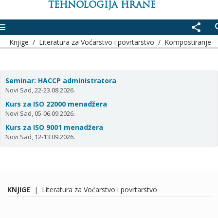
TEHNOLOGIJA HRANE
enu
share
se
Knjige
/
Literatura za Voćarstvo i povrtarstvo
/
Kompostiranje
Seminar: HACCP administratora
Novi Sad, 22-23.08.2026.
Kurs za ISO 22000 menadžera
Novi Sad, 05-06.09.2026.
Kurs za ISO 9001 menadžera
Novi Sad, 12-13.09.2026.
KNJIGE
|
Literatura za Voćarstvo i povrtarstvo