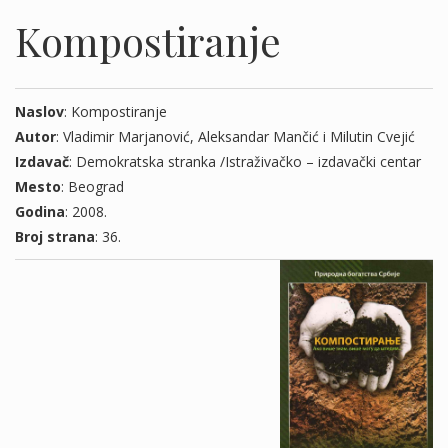
Kompostiranje
Naslov
: Kompostiranje
Autor
: Vladimir Marjanović, Aleksandar Mančić i Milutin Cvejić
Izdavač
: Demokratska stranka /Istraživačko – izdavački centar
Mesto
: Beograd
Godina
: 2008.
Broj strana
: 36.