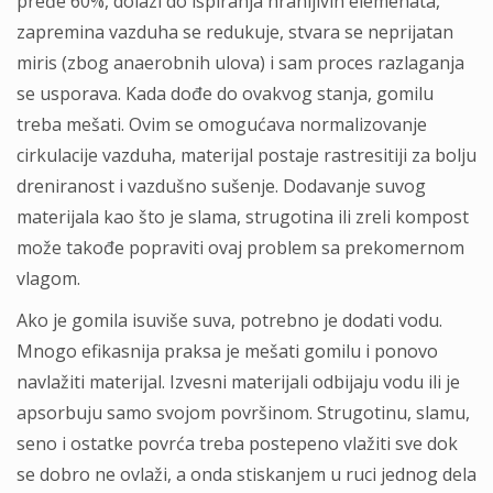
pređe 60%, dolazi do ispiranja hranljivih elemenata,
zapremina vazduha se redukuje, stvara se neprijatan
miris (zbog anaerobnih ulova) i sam proces razlaganja
se usporava. Kada dođe do ovakvog stanja, gomilu
treba mešati. Ovim se omogućava normalizovanje
cirkulacije vazduha, materijal postaje rastresitiji za bolju
dreniranost i vazdušno sušenje. Dodavanje suvog
materijala kao što je slama, strugotina ili zreli kompost
može takođe popraviti ovaj problem sa prekomernom
vlagom.
Ako je gomila isuviše suva, potrebno je dodati vodu.
Mnogo efikasnija praksa je mešati gomilu i ponovo
navlažiti materijal. Izvesni materijali odbijaju vodu ili je
apsorbuju samo svojom površinom. Strugotinu, slamu,
seno i ostatke povrća treba postepeno vlažiti sve dok
se dobro ne ovlaži, a onda stiskanjem u ruci jednog dela