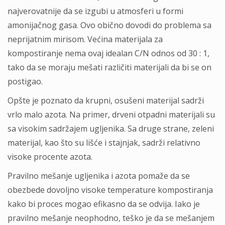
najverovatnije da se izgubi u atmosferi u formi
amonijačnog gasa. Ovo obično dovodi do problema sa
neprijatnim mirisom. Većina materijala za
kompostiranje nema ovaj idealan C/N odnos od 30 : 1,
tako da se moraju mešati različiti materijali da bi se on
postigao.
Opšte je poznato da krupni, osušeni materijal sadrži
vrlo malo azota. Na primer, drveni otpadni materijali su
sa visokim sadržajem ugljenika. Sa druge strane, zeleni
materijal, kao što su lišće i stajnjak, sadrži relativno
visoke procente azota.
Pravilno mešanje ugljenika i azota pomaže da se
obezbede dovoljno visoke temperature kompostiranja
kako bi proces mogao efikasno da se odvija. Iako je
pravilno mešanje neophodno, teško je da se mešanjem