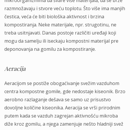
mikroorganizmima da svare više materijala, da se brže
razmnožavaju i stvore veću toplotu. Što više ima manjih
čestica, veća će biti biološka aktivnost i brzina
kompostiranja. Neke materijale, npr. strugotinu, ne
treba usitnjavati. Danas postoje različiti uređaji koji
mogu da samelju ili iseckaju kompostni materijal pre
deponovanja na gomilu za kompostiranje.
Aeracija
Aeracijom se postiže obogaćivanje svežim vazduhom
centra kompostne gomile, gde nedostaje kiseonik. Brzo
aerobno razlaganje dešava se samo uz prisustvo
dovoljne količine kiseonika. Aeracija se vrši prirodnim
putem kada se vazduh zagrejan aktivnošću mikroba
diže kroz gomilu, a njega zamenjuje nešto hladniji svež