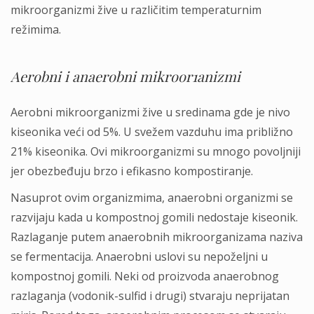
mikroorganizmi žive u različitim temperaturnim
režimima.
Aerobni i anaerobni mikroor1anizmi
Aerobni mikroorganizmi žive u sredinama gde je nivo
kiseonika veći od 5%. U svežem vazduhu ima približno
21% kiseonika. Ovi mikroorganizmi su mnogo povoljniji
jer obezbeđuju brzo i efikasno kompostiranje.
Nasuprot ovim organizmima, anaerobni organizmi se
razvijaju kada u kompostnoj gomili nedostaje kiseonik.
Razlaganje putem anaerobnih mikroorganizama naziva
se fermentacija. Anaerobni uslovi su nepoželjni u
kompostnoj gomili. Neki od proizvoda anaerobnog
razlaganja (vodonik-sulfid i drugi) stvaraju neprijatan