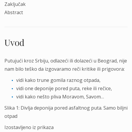
Zaključak
Abstract
Uvod
Putujući kroz Srbiju, odlazeći ili dolazeći u Beograd, nije
nam bilo teško da izgovaramo reči kritike ili prigovora:
vidi kako trune gomila raznog otpada,
vidi one deponije pored puta, reke ili rečice,
vidi kako nešto pliva Moravom, Savom…
Slika 1: Divlja deponija pored asfaltnog puta. Samo biljni
otpad
Izostavljeno iz prikaza