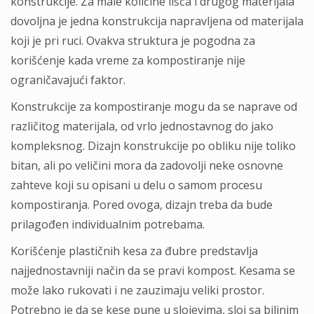
konstrukcije. Za male količine lišća i drugog materijala
dovoljna je jedna konstrukcija napravljena od materijala
koji je pri ruci. Ovakva struktura je pogodna za
korišćenje kada vreme za kompostiranje nije
ograničavajući faktor.
Konstrukcije za kompostiranje mogu da se naprave od
različitog materijala, od vrlo jednostavnog do jako
kompleksnog. Dizajn konstrukcije po obliku nije toliko
bitan, ali po veličini mora da zadovolji neke osnovne
zahteve koji su opisani u delu o samom procesu
kompostiranja. Pored ovoga, dizajn treba da bude
prilagođen individualnim potrebama.
Korišćenje plastičnih kesa za đubre predstavlja
najjednostavniji način da se pravi kompost. Kesama se
može lako rukovati i ne zauzimaju veliki prostor.
Potrebno je da se kese pune u slojevima, sloj sa biljnim