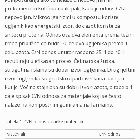
prekomernim količinama ili, pak, kada je odnos C/N
nepovoljan. Mikroorganizmi u kompostu koriste
ugljenik kao energetski izvor, dok azot koriste za
sintezu proteina. Odnos ova dva elementa prema težini
treba približno da bude: 30 delova ugljenika prema 1
delu azota. C/N odnos unutar raspona 25: 1 do 40:1
rezultiraju u efikasan proces. Četinarska šuška,
strugotina i slama su dobar izvor ugljenika. Drugi jeftini
izvori ugljenika su gradski otpad i iseckana hartija i
kutije. Većina stajnjaka su dobri izvori azota, a tabela 1
daje spisak C/N odnosa za materijale koji se često
nalaze na kompostnim gomilama na farmama.
Tabela 1: C/N odnos za neke materijale
Materijali
C/N odnos