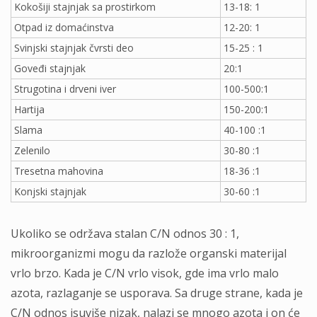
Kokošiji stajnjak sa prostirkom
13-18: 1
Otpad iz domaćinstva
12-20: 1
Svinjski stajnjak čvrsti deo
15-25 : 1
Goveđi stajnjak
20:1
Strugotina i drveni iver
100-500:1
Hartija
150-200:1
Slama
40-100 :1
Zelenilo
30-80 :1
Tresetna mahovina
18-36 :1
Konjski stajnjak
30-60 :1
Ukoliko se održava stalan C/N odnos 30 : 1,
mikroorganizmi mogu da razlože organski materijal
vrlo brzo. Kada je C/N vrlo visok, gde ima vrlo malo
azota, razlaganje se usporava. Sa druge strane, kada je
C/N odnos isuviše nizak, nalazi se mnogo azota i on će