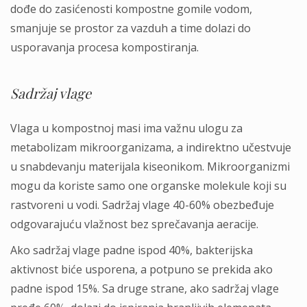
dođe do zasićenosti kompostne gomile vodom,
smanjuje se prostor za vazduh a time dolazi do
usporavanja procesa kompostiranja.
Sadržaj vlage
Vlaga u kompostnoj masi ima važnu ulogu za
metabolizam mikroorganizama, a indirektno učestvuje
u snabdevanju materijala kiseonikom. Mikroorganizmi
mogu da koriste samo one organske molekule koji su
rastvoreni u vodi. Sadržaj vlage 40-60% obezbeđuje
odgovarajuću vlažnost bez sprečavanja aeracije.
Ako sadržaj vlage padne ispod 40%, bakterijska
aktivnost biće usporena, a potpuno se prekida ako
padne ispod 15%. Sa druge strane, ako sadržaj vlage