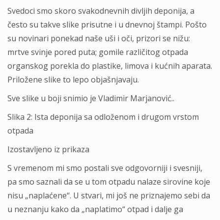
Svedoci smo skoro svakodnevnih divljih deponija, a
često su takve slike prisutne i u dnevnoj štampi. Pošto
su novinari ponekad naše uši i oči, prizori se nižu:
mrtve svinje pored puta; gomile različitog otpada
organskog porekla do plastike, limova i kućnih aparata.
Priložene slike to lepo objašnjavaju.
Sve slike u boji snimio je Vladimir Marjanović..
Slika 2: Ista deponija sa odloženom i drugom vrstom
otpada
Izostavljeno iz prikaza
S vremenom mi smo postali sve odgovorniji i svesniji,
pa smo saznali da se u tom otpadu nalaze sirovine koje
nisu „naplaćene“. U stvari, mi još ne priznajemo sebi da
u neznanju kako da „naplatimo“ otpad i dalje ga