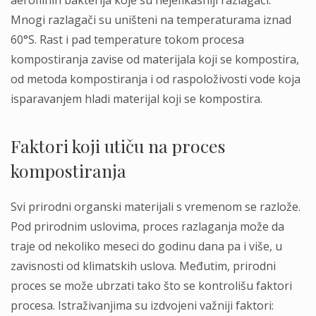
aerofilnih bakterija koje su nejefikasniji razlagači.
Mnogi razlagači su uništeni na temperaturama iznad
60°S. Rast i pad temperature tokom procesa
kompostiranja zavise od materijala koji se kompostira,
od metoda kompostiranja i od raspoloživosti vode koja
isparavanjem hladi materijal koji se kompostira.
Faktori koji utiču na proces
kompostiranja
Svi prirodni organski materijali s vremenom se razlože.
Pod prirodnim uslovima, proces razlaganja može da
traje od nekoliko meseci do godinu dana pa i više, u
zavisnosti od klimatskih uslova. Međutim, prirodni
proces se može ubrzati tako što se kontrolišu faktori
procesa. Istraživanjima su izdvojeni važniji faktori: