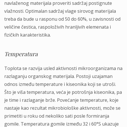
navlaženog materijala proveriti sadržaj postignute
vlažnosti. Optimalan sadržaj vlage sirovog materijala
treba da bude u rasponu od 50 do 60%, u zavisnosti od
veličine čestica, raspoloživih hranljivih elemenata i
fizičkih karakteristika.
Temperatura
Toplota se razvija usled aktivnosti mikroorganizama na
razlaganju organskog materijala. Postoji uzajaman
odnos između temperature i kiseonika koji se utroši.
Što je viša temperatura, veća je potrošnja kiseonika, pa
je time i razlaganje brže. Povećanje temperature, koje
nastaje kao rezultat mikrobiološke aktivnosti, može se
primetiti u roku od nekoliko sati posle formiranja
gomile. Temperatura gomile između 32 i 60°S ukazuje