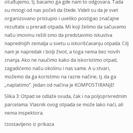
otuđujemo, tj. bacamo ga gde nam to odgovara. Tada
su mnogi od nas počeli da štede. Videli su da je svet
organizovano pristupio i uveliko postigao značajne
rezultate u preradi otpada. Mi koji želimo da sačuvamo
našu imovinu rešili smo da predstavimo iskustva
naprednijih zemalja u svetu u iskorišćavanju otpada. Cilj
nam je napredak i bolji život, a toga nema bez novih
znanja. Ako ne naučimo kako da iskoristimo otpad,
zagadićemo našu okolinu i nas same. A u stvari,
možemo da ga koristimo na razne načine, tj. da ga
„naplatimo“. Jedan od načina je KOMPOSTIRANјE!
Slika 3: Otpad se odlaže svuda, čak i na poljoprivrednim
parcelama. Vlasnik ovog otpada se može lako naći, ali
nema inspektora.
Izostavljeno iz prikaza