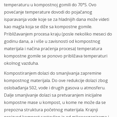
temperaturu u kompostnoj gomili do 70°S. Ovo
povećanje temperature dovodi do pojačanog
isparavanja vode koje se za hladnijih dana može videti
kao magla koja se diže sa kompostne gomile.
Približavanjem procesa kraju (posle nekoliko meseci do
godinu dana, a i više u zavisnosti od kompostnog
materijala i načina praćenja procesa) temperatura
kompostne gomile se ponovo približava temperaturi
okolnog vazduha.
Kompostiranjem dolazi do smanjivanja zapremine
kompostnog materijala. Do ove redukcije dolazi zbog
oslobađanja S02, vode i drugih gasova u atmosferu.
Dalje smanjivanje dolazi sa pretvaranjem inicijalne
kompostne mase u kompost, u kome ne može da se
prepozna struktura početnog materijala. Krajnji