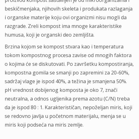
proizvod kompost sastavljen je od mikroorganizama i
beskičmenjaka, njihovih skeleta i produkata razlaganja
i organske materije koju ovi organizmi nisu mogli da
razgrade. Zreli kompost ima mnoge karakteristike
humusa, koji je organski deo zemljišta.
Brzina kojom se kompost stvara kao i temperatura
tokom kompostnog procesa zavise od mnogih faktora
o kojima će se diskutovati. Po završetku kompostiranja,
kompostna gomila se smanji po zapremini za 20-60%,
sadržaj vlage je ispod 40%, a težina je smanjena 50%.
pH vrednost dobijenog komposta je oko 7, znači
neutralna, a odnos ugljenika prema azotu (C/N) treba
da je ispod 80 : 1. Karakterističan, nepoželjan miris, koji
se redovno javlja u početnom materijalu, menja se u
miris koji podseća na miris zemlje.