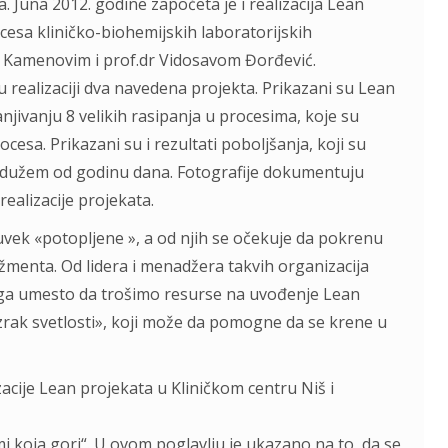
una 2012. godine započeta je i realizacija Lean
esa kliničko-biohemijskih laboratorijskih
m Kamenovim i prof.dr Vidosavom Đorđević.
 realizaciji dva navedena projekta. Prikazani su Lean
anjivanju 8 velikih rasipanja u procesima, koje su
cesa. Prikazani su i rezultati poboljšanja, koji su
u dužem od godinu dana. Fotografije dokumentuju
ealizacije projekata.
 uvek «potopljene », a od njih se očekuje da pokrenu
nta. Od lidera i menadžera takvih organizacija
riga umesto da trošimo resurse na uvođenje Lean
rak svetlosti», koji može da pomogne da se krene u
acije Lean projekata u Kliničkom centru Niš i
i koja gori“. U ovom poglavlju je ukazano na to, da se