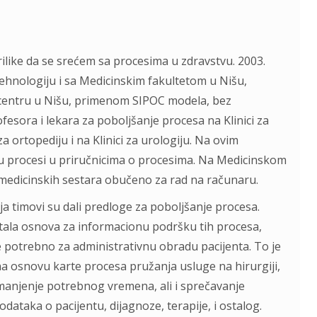
ike da se srećem sa procesima u zdravstvu. 2003.
tehnologiju i sa Medicinskim fakultetom u Nišu,
centru u Nišu, primenom SIPOC modela, bez
esora i lekara za poboljšanje procesa na Klinici za
 za ortopediju i na Klinici za urologiju. Na ovim
su procesi u priručnicima o procesima. Na Medicinskom
i medicinskih sestara obučeno za rad na računaru.
a timovi su dali predloge za poboljšanje procesa.
tala osnova za informacionu podršku tih procesa,
e potrebno za administrativnu obradu pacijenta. To je
a osnovu karte procesa pružanja usluge na hirurgiji,
smanjenje potrebnog vremena, ali i sprečavanje
ataka o pacijentu, dijagnoze, terapije, i ostalog.