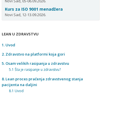
Novi Sad, 05-06.09.2026.
Kurs za ISO 9001 menadžera
Novi Sad, 12-13.09.2026.
LEAN U ZDRAVSTVU
1. Uvod
2. Zdravstvo na platformi koja gori
5. Osam velikih rasipanja u zdravstvu
5.1 Šta je rasipanje u zdravstvu?
8. Lean proces praćenja zdravstvenog stanja
pacijenta na daljini
8.1 Uvod