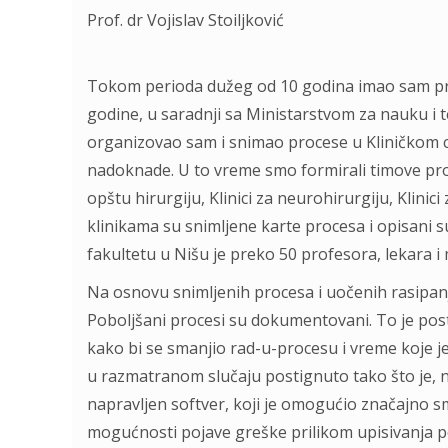
Prof. dr Vojislav Stoiljković
Tokom perioda dužeg od 10 godina imao sam pril
godine, u saradnji sa Ministarstvom za nauku i 
organizovao sam i snimao procese u Kliničkom 
nadoknade. U to vreme smo formirali timove prof
opštu hirurgiju, Klinici za neurohirurgiju, Klinici
klinikama su snimljene karte procesa i opisani 
fakultetu u Nišu je preko 50 profesora, lekara 
Na osnovu snimljenih procesa i uočenih rasipanj
Poboljšani procesi su dokumentovani. To je pos
kako bi se smanjio rad-u-procesu i vreme koje j
u razmatranom slučaju postignuto tako što je, n
napravljen softver, koji je omogućio značajno 
mogućnosti pojave greške prilikom upisivanja pod