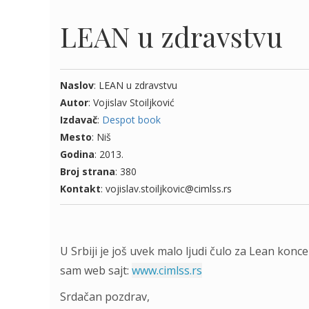
LEAN u zdravstvu
Naslov
: LEAN u zdravstvu
Autor
: Vojislav Stoiljković
Izdavač
:
Despot book
Mesto
: Niš
Godina
: 2013.
Broj strana
: 380
Kontakt
: vojislav.stoiljkovic@cimlss.rs
U Srbiji je još uvek malo ljudi čulo za Lean kon
sam web sajt:
www.cimlss.rs
Srdačan pozdrav,