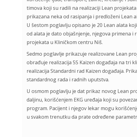
timova koji su radili na realizaciji Lean projeka
prikazana neka od rasipanja i predloženi Lean ala
U šestom poglavlju opisano je 20 Lean alata koji
od alata je dato objašnjenje, njegova primena i re
projekata u Kliničkom centru Niš.
Sedmo poglavlje prikazuje realizovane Lean pro
obrađuje realizacija 5S Kaizen događaja na tri kl
realizacija Standardni rad Kaizen događaja. Prik
standardnog rada i radnih uputstva.
U osmom poglavlju je dat prikaz novog Lean pro
daljinu, korišćenjem EKG uređaja koji su povezan
program. Pacijent i njegov lekar mogu korišćen
u svakom trenutku da prate određene parametre