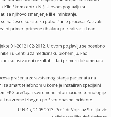
ta u Kliničkom centru Niš. U ovom poglavlju su
ti za njihovo smanjenje ili eliminisanje.
 se najčešće koriste za poboljšanje procesa. Za svaki
alni primeri primene tih alata pri realizaciji Lean
jekte 01-2012 i 02-2012. U ovom poglavlju se posebno
inike i u Centru za medicinsku biohemiju, kao i
azani su ostvareni rezultati i dati primeri dokumenata
cesa praćenja zdravstvenog stanja pacijenata na
i sa smart telefonom u kome je instaliran specijalni
jem EKG uređaja i savremene informacione tehnologije
 i na vreme izbegnu po život opasne incidente.
U Nišu, 21.05.2013. Prof. dr Vojislav Stoiljković