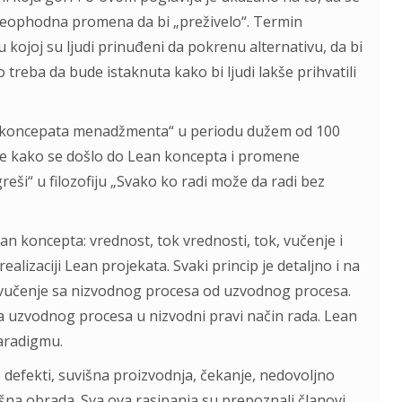
e neophodna promena da bi „preživelo“. Termin
 u kojoj su ljudi prinuđeni da pokrenu alternativu, da bi
o treba da bude istaknuta kako bi ljudi lakše prihvatili
vija koncepata menadžmenta“ u periodu dužem od 100
ome kako se došlo do Lean koncepta i promene
greši“ u filozofiju „Svako ko radi može da radi bez
an koncepta: vrednost, tok vrednosti, tok, vučenje i
alizaciji Lean projekata. Svaki princip je detaljno i na
vo vučenje sa nizvodnog procesa od uzvodnog procesa.
sa uzvodnog procesa u nizvodni pravi način rada. Lean
aradigmu.
: defekti, suvišna proizvodnja, čekanje, nedovoljno
uvišna obrada. Sva ova rasipanja su prepoznali članovi