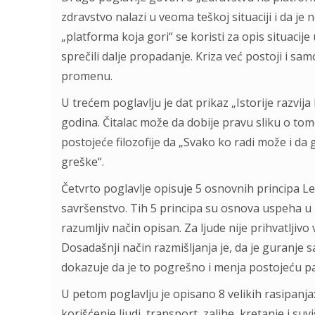
zdravstvo nalazi u veoma teškoj situaciji i da j
„platforma koja gori“ se koristi za opis situacije
sprečili dalje propadanje. Kriza već postoji i sam
promenu.
U trećem poglavlju je dat prikaz „Istorije raz
godina. Čitalac može da dobije pravu sliku o t
postojeće filozofije da „Svako ko radi može i da 
greške“.
Četvrto poglavlje opisuje 5 osnovnih principa Le
savršenstvo. Tih 5 principa su osnova uspeha u re
razumljiv način opisan. Za ljude nije prihvatlji
Dosadašnji način razmišljanja je, da je guranje 
dokazuje da je to pogrešno i menja postojeću p
U petom poglavlju je opisano 8 velikih rasipanja
korišćenje ljudi, transport, zalihe, kretanje i s