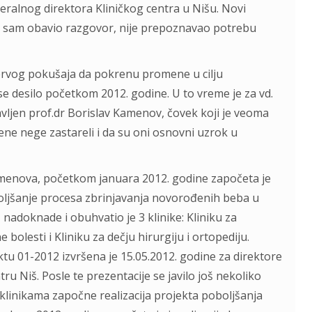
ralnog direktora Kliničkog centra u Nišu. Novi
im sam obavio razgovor, nije prepoznavao potrebu
 prvog pokušaja da pokrenu promene u cilju
se desilo početkom 2012. godine. U to vreme je za vd.
vljen prof.dr Borislav Kamenov, čovek koji je veoma
ne nege zastareli i da su oni osnovni uzrok u
amenova, početkom januara 2012. godine započeta je
boljšanje procesa zbrinjavanja novorođenih beba u
 nadoknade i obuhvatio je 3 klinike: Kliniku za
 bolesti i Kliniku za dečju hirurgiju i ortopediju.
tu 01-2012 izvršena je 15.05.2012. godine za direktore
ru Niš. Posle te prezentacije se javilo još nekoliko
im klinikama započne realizacija projekta poboljšanja