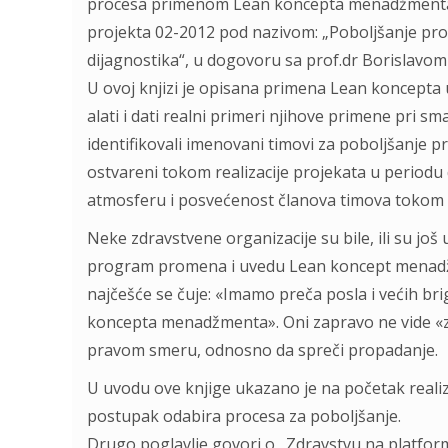
procesa primenom Lean koncepta menadžmenta. J
projekta 02-2012 pod nazivom: „Poboljšanje proc
dijagnostika“, u dogovoru sa prof.dr Borislavo
U ovoj knjizi je opisana primena Lean koncepta u
alati i dati realni primeri njihove primene pri sm
identifikovali imenovani timovi za poboljšanje pro
ostvareni tokom realizacije projekata u period
atmosferu i posvećenost članova timova tokom r
Neke zdravstvene organizacije su bile, ili su još
program promena i uvedu Lean koncept menadžme
najčešće se čuje: «Imamo preča posla i većih b
koncepta menadžmenta». Oni zapravo ne vide «z
pravom smeru, odnosno da spreči propadanje.
U uvodu ove knjige ukazano je na početak realiz
postupak odabira procesa za poboljšanje.
Drugo poglavlje govori o „Zdravstvu na platform