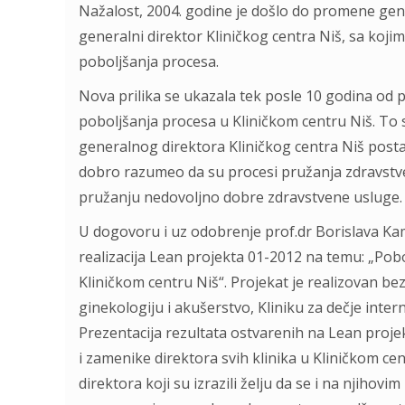
Nažalost, 2004. godine je došlo do promene gene
generalni direktor Kliničkog centra Niš, sa koj
poboljšanja procesa.
Nova prilika se ukazala tek posle 10 godina od
poboljšanja procesa u Kliničkom centru Niš. To 
generalnog direktora Kliničkog centra Niš posta
dobro razumeo da su procesi pružanja zdravstve
pružanju nedovoljno dobre zdravstvene usluge.
U dogovoru i uz odobrenje prof.dr Borislava K
realizacija Lean projekta 01-2012 na temu: „Po
Kliničkom centru Niš“. Projekat je realizovan bez
ginekologiju i akušerstvo, Kliniku za dečje interne
Prezentacija rezultata ostvarenih na Lean projek
i zamenike direktora svih klinika u Kliničkom cent
direktora koji su izrazili želju da se i na njihov