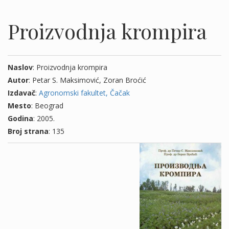
Proizvodnja krompira
Naslov
: Proizvodnja krompira
Autor
: Petar S. Maksimović, Zoran Broćić
Izdavač
:
Agronomski fakultet, Čačak
Mesto
: Beograd
Godina
: 2005.
Broj strana
: 135