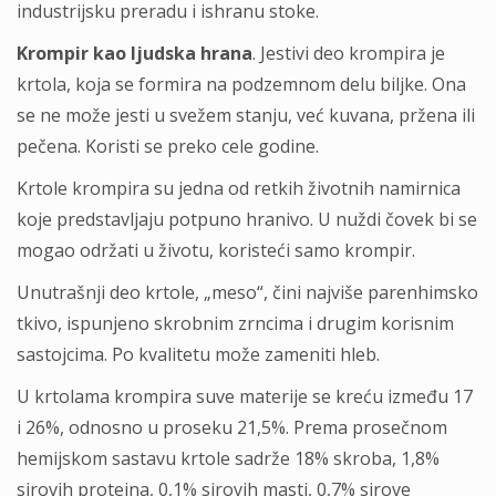
industrijsku preradu i ishranu stoke.
Krompir kao ljudska hrana
. Jestivi deo krompira je
krtola, koja se formira na podzemnom delu biljke. Ona
se ne može jesti u svežem stanju, već kuvana, pržena ili
pečena. Koristi se preko cele godine.
Krtole krompira su jedna od retkih životnih namirnica
koje predstavljaju potpuno hranivo. U nuždi čovek bi se
mogao održati u životu, koristeći samo krompir.
Unutrašnji deo krtole, „meso“, čini najviše parenhimsko
tkivo, ispunjeno skrobnim zrncima i drugim korisnim
sastojcima. Po kvalitetu može zameniti hleb.
U krtolama krompira suve materije se kreću između 17
i 26%, odnosno u proseku 21,5%. Prema prosečnom
hemijskom sastavu krtole sadrže 18% skroba, 1,8%
sirovih proteina, 0,1% sirovih masti, 0,7% sirove