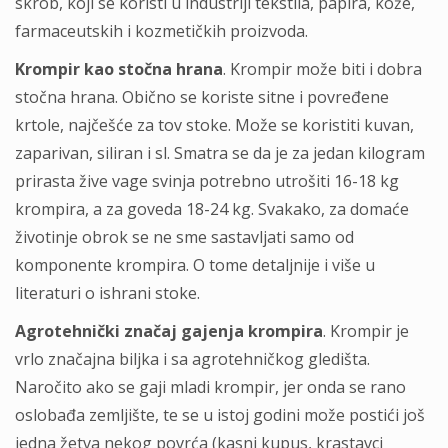
skrob, koji se koristi u industriji tekstila, papira, kože,
farmaceutskih i kozmetičkih proizvoda.
Krompir kao stočna hrana
. Krompir može biti i dobra
stočna hrana. Obično se koriste sitne i povređene
krtole, najčešće za tov stoke. Može se koristiti kuvan,
zaparivan, siliran i sl. Smatra se da je za jedan kilogram
prirasta žive vage svinja potrebno utrošiti 16-18 kg
krompira, a za goveda 18-24 kg. Svakako, za domaće
životinje obrok se ne sme sastavljati samo od
komponente krompira. O tome detaljnije i više u
literaturi o ishrani stoke.
Agrotehnički značaj gajenјa krompira
. Krompir je
vrlo značajna biljka i sa agrotehničkog gledišta.
Naročito ako se gaji mladi krompir, jer onda se rano
oslobađa zemljište, te se u istoj godini može postići još
jedna žetva nekog povrća (kasni kupus, krastavci