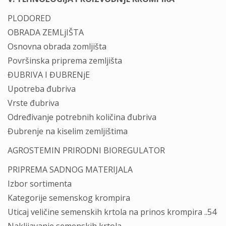
PLODORED
OBRADA ZEMLjIŠTA
Osnovna obrada zomljišta
Površinska priprema zemljišta
ĐUBRIVA I ĐUBRENјE
Upotreba đubriva
Vrste đubriva
Određivanje potrebnih količina đubriva
Đubrenje na kiselim zemljištima
AGROSTEMIN PRIRODNI BIOREGULATOR
PRIPREMA SADNOG MATERIJALA
Izbor sortimenta
Kategorije semenskog krompira
Uticaj veličine semenskih krtola na prinos krompira ..54