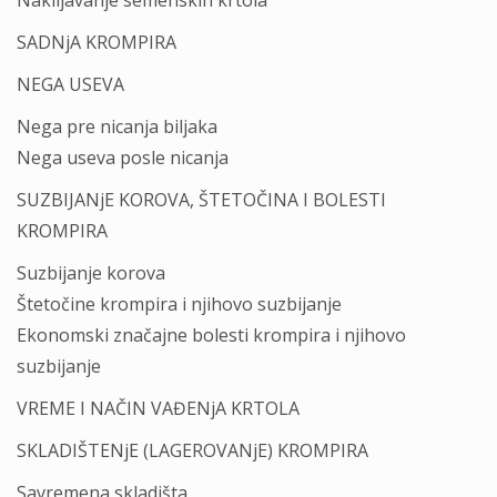
Naklijavanje semenskih krtola
SADNјA KROMPIRA
NEGA USEVA
Nega pre nicanja biljaka
Nega useva posle nicanja
SUZBIJANјE KOROVA, ŠTETOČINA I BOLESTI
KROMPIRA
Suzbijanje korova
Štetočine krompira i njihovo suzbijanje
Ekonomski značajne bolesti krompira i njihovo
suzbijanje
VREME I NAČIN VAĐENјA KRTOLA
SKLADIŠTENјE (LAGEROVANјE) KROMPIRA
Savremena skladišta