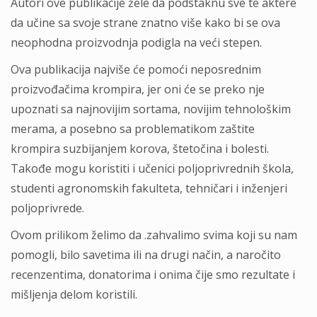
Autori ove publikacije žele da podstaknu sve te aktere
da učine sa svoje strane znatno više kako bi se ova
neophodna proizvodnja podigla na veći stepen.
Ova publikacija najviše će pomoći neposrednim
proizvođačima krompira, jer oni će se preko nje
upoznati sa najnovijim sortama, novijim tehnološkim
merama, a posebno sa problematikom zaštite
krompira suzbijanjem korova, štetočina i bolesti.
Takođe mogu koristiti i učenici poljoprivrednih škola,
studenti agronomskih fakulteta, tehničari i inženjeri
poljoprivrede.
Ovom prilikom želimo da .zahvalimo svima koji su nam
pomogli, bilo savetima ili na drugi način, a naročito
recenzentima, donatorima i onima čije smo rezultate i
mišljenja delom koristili.