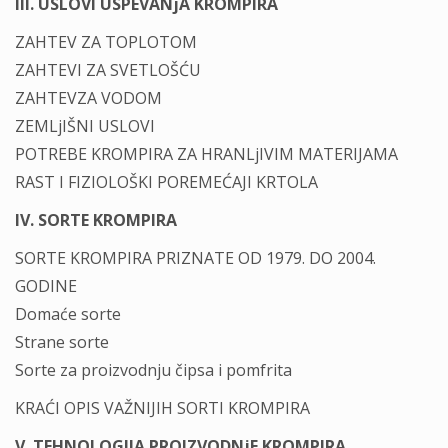
III. USLOVI USPEVANјA KROMPIRA
ZAHTEV ZA TOPLOTOM
ZAHTEVI ZA SVETLOŠĆU
ZAHTEVZA VODOM
ZEMLjIŠNI USLOVI
POTREBE KROMPIRA ZA HRANLjIVIM MATERIJAMA
RAST I FIZIOLOŠKI POREMEĆAJI KRTOLA
IV. SORTE KROMPIRA
SORTE KROMPIRA PRIZNATE OD 1979. DO 2004.
GODINE
Domaće sorte
Strane sorte
Sorte za proizvodnju čipsa i pomfrita
KRAĆI OPIS VAŽNIJIH SORTI KROMPIRA
V. TEHNOLOGIJA PROIZVODNјE KROMPIRA