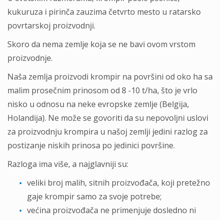
kukuruza i pirinča zauzima četvrto mesto u ratarsko
povrtarskoj proizvodnji.
Skoro da nema zemlje koja se ne bavi ovom vrstom
proizvodnje.
Naša zemlja proizvodi krompir na površini od oko ha sa
malim prosečnim prinosom od 8 -10 t/ha, što je vrlo
nisko u odnosu na neke evropske zemlje (Belgija,
Holandija). Ne može se govoriti da su nepovoljni uslovi
za proizvodnju krompira u našoj zemlji jedini razlog za
postizanje niskih prinosa po jedinici površine.
Razloga ima više, a najglavniji su:
veliki broj malih, sitnih proizvođača, koji pretežno
gaje krompir samo za svoje potrebe;
većina proizvođača ne primenjuje dosledno ni