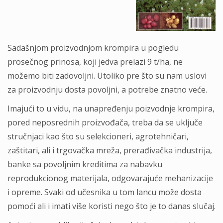
Sadašnjom proizvodnjom krompira u pogledu
prosečnog prinosa, koji jedva prelazi 9 t/ha, ne
možemo biti zadovoljni. Utoliko pre što su nam uslovi
za proizvodnju dosta povoljni, a potrebe znatno veće.
Imajući to u vidu, na unapređenju poizvodnje krompira,
pored neposrednih proizvođača, treba da se uključe
stručnjaci kao što su selekcioneri, agrotehničari,
zaštitari, ali i trgovačka mreža, prerađivačka industrija,
banke sa povoljnim kreditima za nabavku
reprodukcionog materijala, odgovarajuće mehanizacije
i opreme. Svaki od učesnika u tom lancu može dosta
pomoći ali i imati više koristi nego što je to danas slučaj.