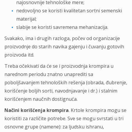
najosnovnije tehnološke mere;
nedovoljno se koristi kvalitetan sortni semenski
materijal;
slabije se koristi savremena mehanizacija.
Svakako, ima i drugih razloga, počev od organizacije
proizvodnje do starih navika gajenju i čuvanju gotovih
proizvoda itd.
Treba očekivati da će se i proizvodnja krompira u
narednom periodu znatno unaprediti sa
poboljšavanjem tehnoloških rešenja (obrada, đubrenje,
korišćenje boljih sorti, navodnjavanje i dr.) i stalnim
korišćenjem naučnih dostignuća.
Načini korišćenјa krompira
. Krtole krompira mogu se
koristiti za različite potrebe. Sve se mogu svrstati u tri
osnovne grupe (namene): za ljudsku ishranu,