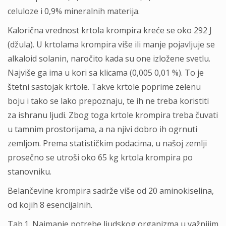
celuloze i 0,9% mineralnih materija.
Kalorična vrednost krtola krompira kreće se oko 292 J
(džula). U krtolama krompira više ili manje pojavljuje se
alkaloid solanin, naročito kada su one izložene svetlu.
Najviše ga ima u kori sa klicama (0,005 0,01 %). To je
štetni sastojak krtole. Takve krtole poprime zelenu
boju i tako se lako prepoznaju, te ih ne treba koristiti
za ishranu ljudi. Zbog toga krtole krompira treba čuvati
u tamnim prostorijama, a na njivi dobro ih ogrnuti
zemljom. Prema statističkim podacima, u našoj zemlji
prosečno se utroši oko 65 kg krtola krompira po
stanovniku.
Belančevine krompira sadrže više od 20 aminokiselina,
od kojih 8 esencijalnih.
Tab.1. Najmanje potrebe ljudskog organizma u važnijim