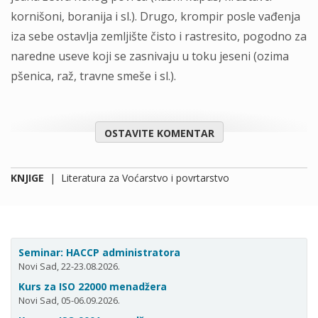
kornišoni, boranija i sl.). Drugo, krompir posle vađenja
iza sebe ostavlja zemljište čisto i rastresito, pogodno za
naredne useve koji se zasnivaju u toku jeseni (ozima
pšenica, raž, travne smeše i sl.).
OSTAVITE KOMENTAR
KNJIGE
|
Literatura za Voćarstvo i povrtarstvo
Seminar: HACCP administratora
Novi Sad, 22-23.08.2026.
Kurs za ISO 22000 menadžera
Novi Sad, 05-06.09.2026.