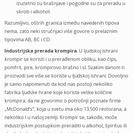
izuzetno su brašnjave i pogodne su za preradu u
skrob i alkohol.
Razumljivo, oštrih granica između navedenih tipova
nema, zato neki stručnjaci više govore o prelaznim
tipovima AB, BC i CD.
Industrijska prerada krompira
. U ljudskoj ishrani
krompir se koristi i u prerađenom obliku, kao čips,
pomfrit, pire, krompirovo brašno i sl. Svakim danom ti
proizvodi sve više se koriste u ljudskoj ishrani. Dovoljno
je samo napomenuti da kod nas postoji nekoliko
fabrika ljudske hrane koje koriste velike količine
krompira, da ne govorimo o potrošnji poznate firme
„McDonald’s“, koja u svetu ima oko 13.500 restorana, a
nekoliko i u našoj zemlji. Krompir se, takođe, može
industrijskim postupkom preraditi u alkohol, špiritus ili