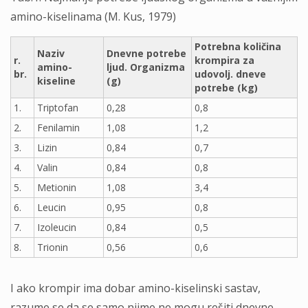
amino-kiselinama (M. Kus, 1979)
Potrebna količina
Naziv
Dnevne potrebe
r.
krompira za
amino-
ljud. Organizma
br.
udovolj. dneve
kiseline
(g)
potrebe (kg)
1.
Triptofan
0,28
0,8
2.
Fenilamin
1,08
1,2
3.
Lizin
0,84
0,7
4.
Valin
0,84
0,8
5.
Metionin
1,08
3,4
6.
Leucin
0,95
0,8
7.
Izoleucin
0,84
0,5
8.
Trionin
0,56
0,6
I ako krompir ima dobar amino-kiselinski sastav,
razume se da se samo njime ne mogu rešiti dnevne