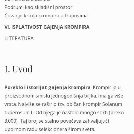
Podrumi kao skladišni prostor
Čuvanje krtola krompira u trapovima
VI. ISPLATIVOST GAJENјA KROMPIRA
LITERATURA
I. Uvod
Poreklo i istorijat gajenјa krompira
. Krompir je u
proizvodnom smislu jednogodišnja biljka. Ima ga više
vrsta. Najviše se raširio tzv. običan krompir Solanum
tuberosum L. Od njega je nastalo mnogo sorti (preko
3.000). Taj broj se stalno povećava zahvaljujući
upornom radu selekcionera širom sveta.