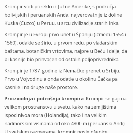
Krompir vodi poreklo iz Južne Amerike, s područja
bolivijskih i peruanskih Anda, najverovatnije iz doline
Kuska (Cuzco) u Peruu, u srcu civilizacije starih Inka.
Krompir je u Evropi prvo unet u Španiju (između 1554 i
1560), odakle se širio, u prvom redu, po vladarskim
baštama, botaničkim vrtovima, najpre u Beču i dalje, da
bi kasnije bio prihvaćen od ostalih poljoprivrednika.
Krompir je 1787. godine iz Nemačke prenet u Srbiju.
Prvo u Vojvodinu a onda odatle u okolinu Čačka pa
kasnije i na druge naše prostore.
Proizvodnјa i potrošnјa krompira
. Krompir se gaji na
velikom prostranstvu u svetu, kako na zemljištima
ispod nivoa mora (Holandija), tako i na velikim
nadmorskim visinama od oko 4800 m (peruanski Andi).
U svetskim razmerama, krompir posle pšenice,