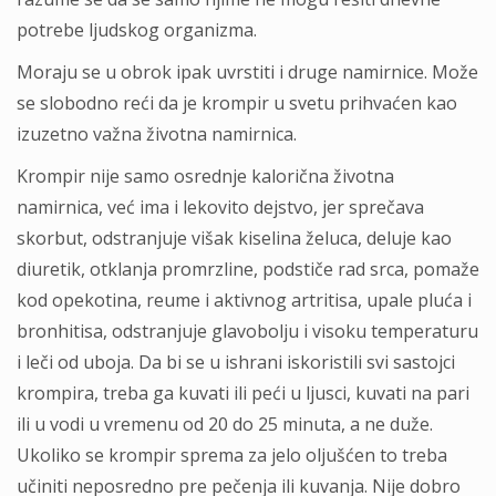
potrebe ljudskog organizma.
Moraju se u obrok ipak uvrstiti i druge namirnice. Može
se slobodno reći da je krompir u svetu prihvaćen kao
izuzetno važna životna namirnica.
Krompir nije samo osrednje kalorična životna
namirnica, već ima i lekovito dejstvo, jer sprečava
skorbut, odstranjuje višak kiselina želuca, deluje kao
diuretik, otklanja promrzline, podstiče rad srca, pomaže
kod opekotina, reume i aktivnog artritisa, upale pluća i
bronhitisa, odstranjuje glavobolju i visoku temperaturu
i leči od uboja. Da bi se u ishrani iskoristili svi sastojci
krompira, treba ga kuvati ili peći u ljusci, kuvati na pari
ili u vodi u vremenu od 20 do 25 minuta, a ne duže.
Ukoliko se krompir sprema za jelo oljušćen to treba
učiniti neposredno pre pečenja ili kuvanja. Nije dobro