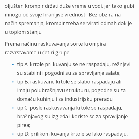
oljušten krompir držati duže vreme u vodi, jer tako gubi
mnogo od svoje hranljive vrednosti. Bez obzira na
način spremanja, krompir treba servirati odmah dok je
u toplom stanju.
Prema načinu raskuvavanja sorte krompira
razvrstavamo u četiri grupe:
tip A: krtole pri kuvanju se ne raspadaju, režnjevi
su stabilni i pogodni su za spravljanje salate;
tip B: raskuvane krtole se slabo raspadaju ali
imaju polubrašnjavu strukturu, pogodne su za
domaću kuhinju i za industrijsku preradu;
tip C: posle raskuvavanja krtole se raspadaju,
brašnjavog su izgleda i koriste se za spravljanje
pirea;
tip D: prilikom kuvanja krtole se lako raspadaju,