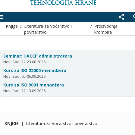
TEHNOLOGIJA HRANE
enu
share
se
Knjige
/
Literatura za Voćarstvo i
/
Proizvodnja
povrtarstvo
krompira
Seminar: HACCP administratora
Novi Sad, 22-23.08.2026.
Kurs za ISO 22000 menadžera
Novi Sad, 05-06.09.2026.
Kurs za ISO 9001 menadžera
Novi Sad, 12-13.09.2026.
KNJIGE
|
Literatura za Voćarstvo i povrtarstvo