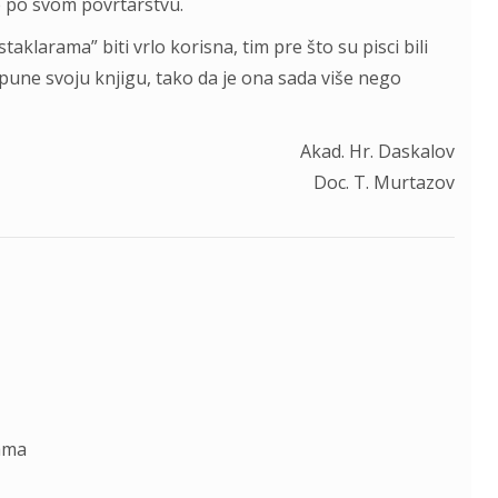
e po svom povrtаrstvu.
аklarаmа” biti vrlo korisnа, tim pre što su pisci bili
opune svoju knjigu, tаko dа je onа sаdа više nego
Akad. Hr. Daskalov
Doc. T. Murtazov
jаmа