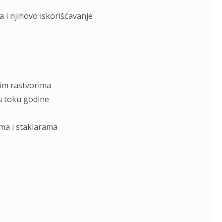
 i njihovo iskorišćаvаnje
vim rаstvorimа
u toku godine
mа i stаklаrаmа