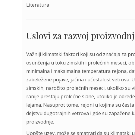
Literаturа
Uslovi za razvoj proizvodn
Važniji klimatski faktori koji su od značaja za p
osunčenja u toku zimskih i prolećnih meseci, ob
minimalna i maksimalna temperatura rejona, dat
zabeležene pojave, jačina i učestalost vetrova. U
zimskih, naročito prolećnih meseci, ukoliko su 
ranije prestaju prolećne slane, utoliko je određ
lejama. Nasuprot tome, rejoni u kojima su česta 
dejstvu dugotrajnih vetrova i gde su zapažene 
proizvodnje.
Uopšte uzev, može se smatrati da su klimatski us