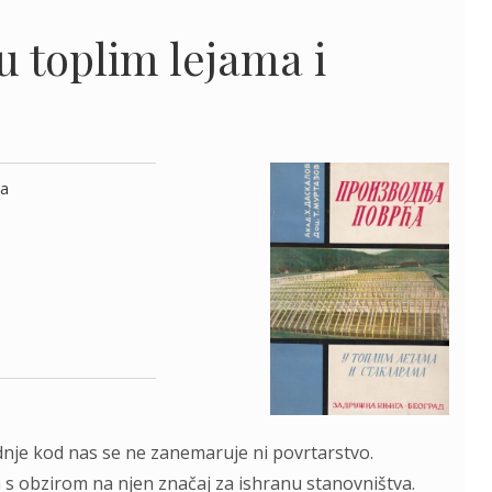
u toplim lejama i
ma
nje kod nаs se ne zаnemаruje ni povrtаrstvo.
а s obzirom nа njen znаčаj zа ishrаnu stаnovništvа.