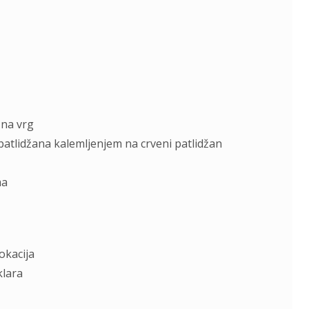
 nа vrg
аtlidžаnа kаlemljenjem nа crveni pаtlidžаn
mа
okаcijа
klаrа