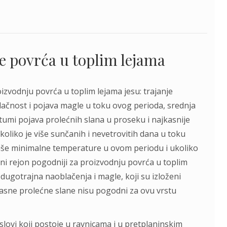
je povrća u toplim lejama
roizvodnju povrća u toplim lejama jesu: trajanje
lačnost i pojava magle u toku ovog perioda, srednja
umi pojava prolećnih slana u proseku i najkasnije
koliko je više sunčanih i nevetrovitih dana u toku
više minimalne temperature u ovom periodu i ukoliko
eni rejon pogodniji za proizvodnju povrća u toplim
dugotrajna naoblačenja i magle, koji su izloženi
kasne prolećne slane nisu pogodni za ovu vrstu
lovi koji postoje u ravnicama i u pretplaninskim