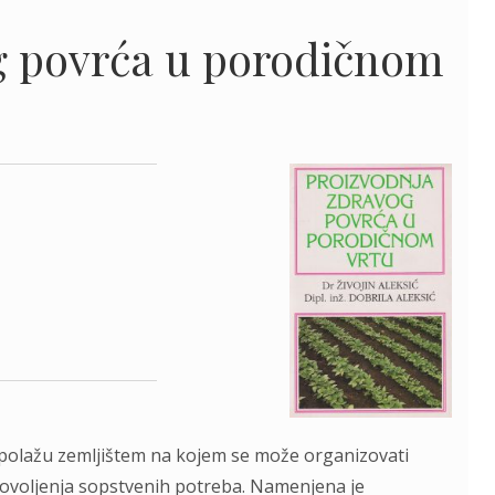
g povrća u porodičnom
spolažu zemljištem na kojem se može organizovati
zadovoljenja sopstvenih potreba. Namenjena je