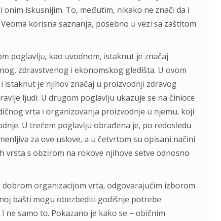
onim iskusnijim. To, međutim, nikako ne znači da i
, Veoma korisna saznanja, posebno u vezi sa zaštitom
rvom poglavlju, kao uvodnom, istaknut je značaj
tnog, zdravstvenog i ekonomskog gledišta. U ovom
 istaknut je njihov značaj u proizvodnji zdravog
avlje ljudi. U drugom poglavlju ukazuje se na činioce
dičnog vrta i organizovanja proizvodnje u njemu, koji
odnje. U trećem poglavlju obrađena je, po redosledu
menljiva za ove uslove, a u četvrtom su opisani načini
h vrsta s obzirom na rokove njihove setve odnosno
e dobrom organizacijom vrta, odgovarajućim izborom
enoj bašti mogu obezbediti godišnje potrebe
I ne samo to. Pokazano je kako se − običnim