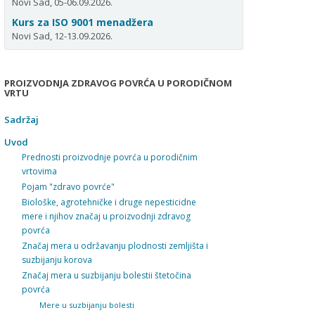
Novi Sad, 05-06.09.2026.
Kurs za ISO 9001 menadžera
Novi Sad, 12-13.09.2026.
PROIZVODNJA ZDRAVOG POVRĆA U PORODIČNOM
VRTU
Sadržaj
Uvod
Prednosti proizvodnje povrća u porodičnim
vrtovima
Pojam "zdravo povrće"
Biološke, agrotehničke i druge nepesticidne
mere i njihov značaj u proizvodnji zdravog
povrća
Značaj mera u održavanju plodnosti zemljišta i
suzbijanju korova
Značaj mera u suzbijanju bolestii štetočina
povrća
Mere u suzbijanju bolesti