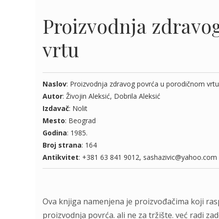
Proizvodnja zdravo
vrtu
Naslov
: Proizvodnja zdravog povrća u porodičnom vrtu
Autor
: Živojin Aleksić, Dobrila Aleksić
Izdavač
: Nolit
Mesto
: Beograd
Godina
: 1985.
Broj strana
: 164
Antikvitet
: +381 63 841 9012, sashazivic@yahoo.com
Ova knjiga namenjena je proizvođačima koji ra
proizvodnja povrća. ali ne za tržište. već radi 