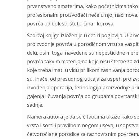
prvenstveno amaterima, kako početnicima tako i 
profesionalni proizvođači neće u njoj naći nova
povrća od bolesti. šteto-čina i korova.
Sadržaj knjige izložen je u četiri poglavlja. U p
proizvodnje povrća u porodičnom vrtu sa vaspi
delu, osim toga. navedene su nepesticidne mere i
povrća takvim materijama koje nisu štetne za zdr
koje treba imati u vidu prilikom zasnivanja poro
su, inače, od presudnog uticaja za uspeh proizv
izvođenja operacija, tehnologija proizvodnje pri
gajenja i čuvanja povrća po grupama povrtarski
sadnje.
Namera autora je da se čitaocima ukaže kako s
vrsta i sorti i pravilnom negom useva, u sopstv
četvoročlane porodice za raznovrsnim povrćem. 