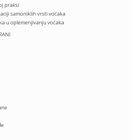
oj praksi
aciji samoniklih vrsti voćaka
aka u oplemenjivanju voćaka
RANI
ane
de