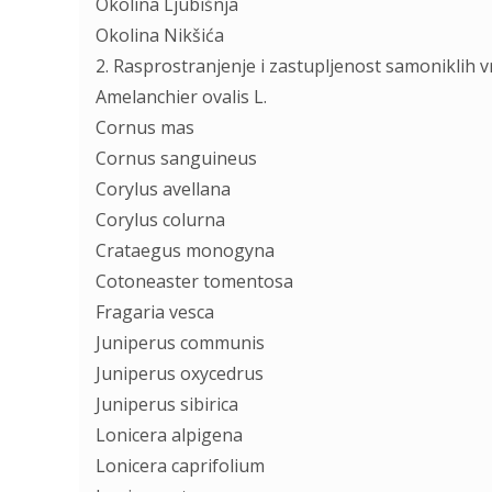
Okolina Ljubišnja
Okolina Nikšića
2. Rasprostranjenje i zastupljenost samoniklih
Amelanchier ovalis L.
Cornus mas
Cornus sanguineus
Corylus avellana
Corylus colurna
Crataegus monogyna
Cotoneaster tomentosa
Fragaria vesca
Juniperus communis
Juniperus oxycedrus
Juniperus sibirica
Lonicera alpigena
Lonicera caprifolium