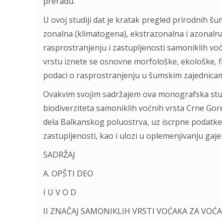
preradu.
U ovoj studiji dat je kratak pregled prirodnih š
zonalna (klimatogena), ekstrazonalna i azonaln
rasprostranjenju i zastupljenosti samoniklih v
vrstu iznete se osnovne morfološke, ekološke, fiz
podaci o rasprostranjenju u šumskim zajednicama
Ovakvim svojim sadržajem ova monografska stud
biodiverziteta samoniklih voćnih vrsta Crne Gor
dela Balkanskog poluostrva, uz iscrpne podatke 
zastupljenosti, kao i ulozi u oplemenjivanju gaj
SADRŽAJ
A. OPŠTI DEO
I U V O D
II ZNAČAJ SAMONIKLIH VRSTI VOĆAKA ZA VOĆ