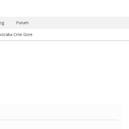
og
Forum
 voćaka Crne Gore