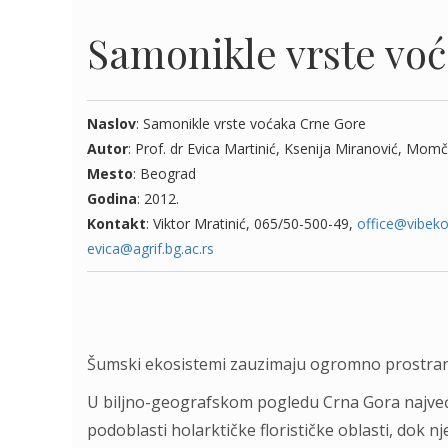
Samonikle vrste vo
Naslov
: Samonikle vrste voćaka Crne Gore
Autor
: Prof. dr Evica Martinić, Ksenija Miranović, Momč
Mesto
: Beograd
Godina
: 2012.
Kontakt
: Viktor Mratinić, 065/50-500-49,
office@vibeko
evica@agrif.bg.ac.rs
Šumski ekosistemi zauzimaju ogromno prostrans
U biljno-geografskom pogledu Crna Gora najve
podoblasti holarktičke florističke oblasti, dok 