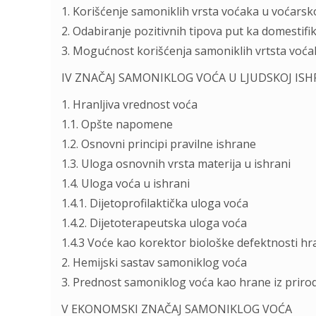
1. Korišćenje samoniklih vrsta voćaka u voćarsk
2. Odabiranje pozitivnih tipova put ka domestifik
3. Mogućnost korišćenja samoniklih vrtsta voć
IV ZNAČAJ SAMONIKLOG VOĆA U LJUDSKOJ ISH
1. Hranljiva vrednost voća
1.1. Opšte napomene
1.2. Osnovni principi pravilne ishrane
1.3. Uloga osnovnih vrsta materija u ishrani
1.4. Uloga voća u ishrani
1.4.1. Dijetoprofilaktička uloga voća
1.4.2. Dijetoterapeutska uloga voća
1.4.3 Voće kao korektor biološke defektnosti hr
2. Hemijski sastav samoniklog voća
3. Prednost samoniklog voća kao hrane iz priro
V EKONOMSKI ZNAČAJ SAMONIKLOG VOĆA