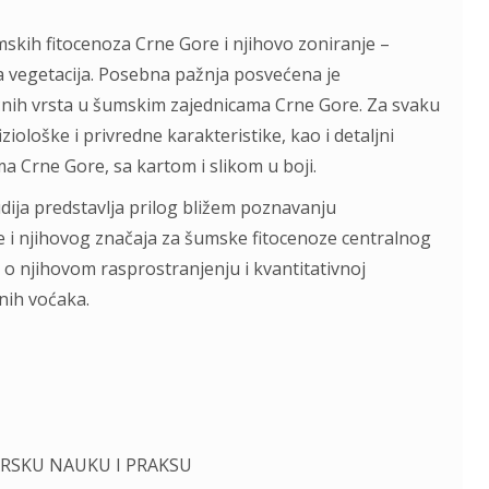
umskih fitocenoza Crne Gore i njihovo zoniranje –
a vegetacija. Posebna pažnja posvećena je
oćnih vrsta u šumskim zajednicama Crne Gore. Za svaku
iološke i privredne karakteristike, kao i detaljni
 Crne Gore, sa kartom i slikom u boji.
ija predstavlja prilog bližem poznavanju
e i njihovog značaja za šumske fitocenoze centralnog
o njihovom rasprostranjenju i kvantitativnoj
enih voćaka.
ARSKU NAUKU I PRAKSU