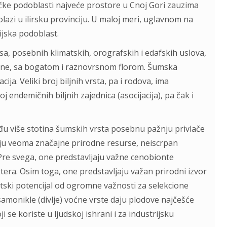
ke podoblasti najveće prostore u Cnoj Gori zauzima
lazi u ilirsku provinciju. U maloj meri, uglavnom na
ijska podoblast.
a, posebnih klimatskih, orografskih i edafskih uslova,
rsne, sa bogatom i raznovrsnom florom. Šumska
ija. Veliki broj biljnih vrsta, pa i rodova, ima
 endemičnih biljnih zajednica (asocijacija), pa čak i
đu više stotina šumskih vrsta posebnu pažnju privlače
aju veoma značajne prirodne resurse, neiscrpan
 Pre svega, one predstavljaju važne cenobionte
tera. Osim toga, one predstavljaju važan prirodni izvor
etski potencijal od ogromne važnosti za selekcione
samonikle (divlje) voćne vrste daju plodove najčešće
ji se koriste u ljudskoj ishrani i za industrijsku