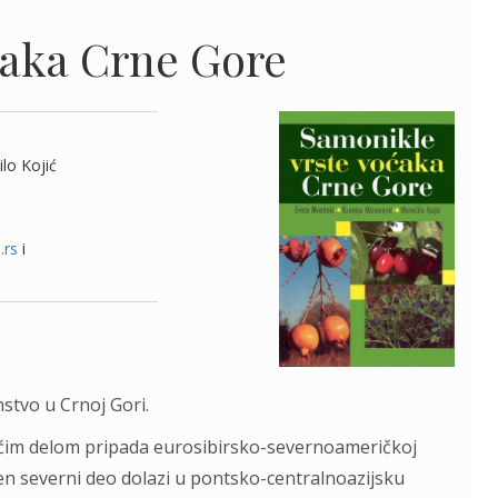
ćaka Crne Gore
ilo Kojić
.rs
i
tvo u Crnoj Gori.
ćim delom pripada eurosibirsko-severnoameričkoj
njen severni deo dolazi u pontsko-centralnoazijsku