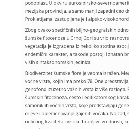
podoblast. U okviru eurosibirsko-severnoamerič
mezijska provincija, a samo manji zapadni deo do
Prokletijama, zastupljena je i alpsko-visokonord
Zbog ovako specifičnih biljno-geografskih odnos
šumske fitocenoze u Crnoj Gori su vrlo raznov
vegetacija je izgrađena iz nekoliko stotina asocijac
endemični karakter, a takođe postoji i znatan broj
viših sintaksonomskih jedinica.
Biodiverzitet šumske flore je veoma izražen. Me
voćne vrste, kojih ima preko 78. One predstavlj
genofond izuzetno važnih vrsta iz više razloga.
šumskih fitocenoza, često i edifikatorskog karak
samoniklih voćnih vrsta, koje predstavljaju gen
ciljeve i oplemenjivanje gajenih voćaka. Najzad, 
odličnog kvaliteta i visoke hranljive vrednosti, ko