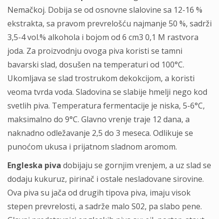
Nemačkoj. Dobija se od osnovne slalovine sa 12-16 %
ekstrakta, sa pravom prevrelošću najmanje 50 %, sadrži
3,5-4 vol.% alkohola i bojom od 6 cm3 0,1 M rastvora
joda. Za proizvodnju ovoga piva koristi se tamni
bavarski slad, dosušen na temperaturi od 100°C.
Ukomljava se slad trostrukom dekokcijom, a koristi
veoma tvrda voda. Sladovina se slabije hmelji nego kod
svetlih piva. Temperatura fermentacije je niska, 5-6°C,
maksimalno do 9°C. Glavno vrenje traje 12 dana, a
naknadno odležavanje 2,5 do 3 meseca. Odlikuje se
punoćom ukusa i prijatnom sladnom aromom.
Engleska piva
dobijaju se gornjim vrenjem, a uz slad se
dodaju kukuruz, pirinač i ostale nesladovane sirovine.
Ova piva su jača od drugih tipova piva, imaju visok
stepen prevrelosti, a sadrže malo S02, pa slabo pene.