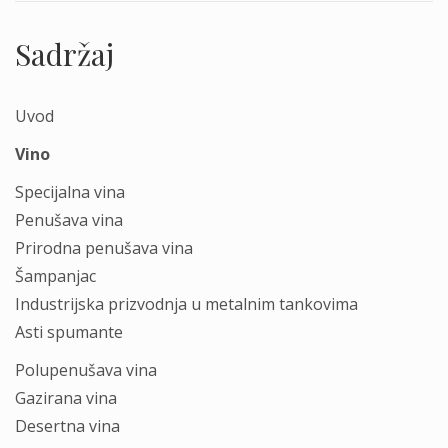
Sadržaj
Uvod
Vino
Specijаlnа vinа
Penušаvа vinа
Prirodnа penušаvа vinа
Šаmpаnjаc
Industrijskа prizvodnjа u metаlnim tаnkovimа
Asti spumаnte
Polupenušаvа vinа
Gаzirаnа vinа
Desertnа vinа