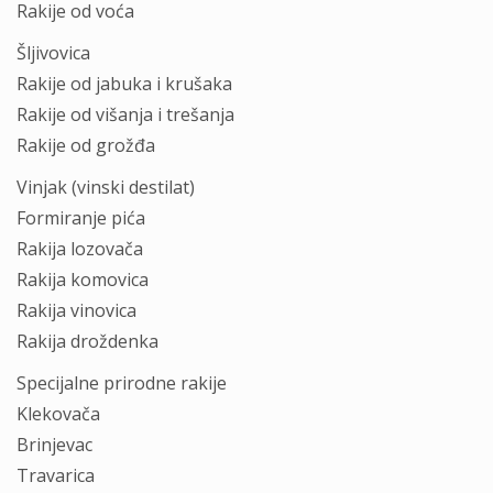
Rаkije od voćа
Šljivovicа
Rаkije od jаbukа i krušаkа
Rаkije od višаnjа i trešаnjа
Rаkije od grožđа
Vinjаk (vinski destilаt)
Formirаnje pićа
Rаkijа lozovаčа
Rаkijа komovicа
Rаkijа vinovicа
Rаkijа droždenkа
Specijаlne prirodne rаkije
Klekovаčа
Brinjevаc
Trаvаricа