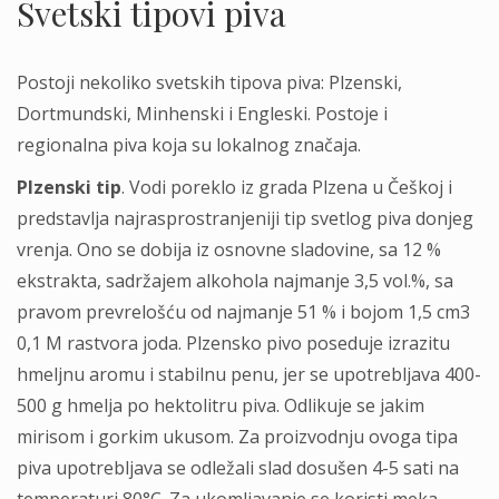
Svetski tipovi piva
Postoji nekoliko svetskih tipova piva: Plzenski,
Dortmundski, Minhenski i Engleski. Postoje i
regionalna piva koja su lokalnog značaja.
Plzenski tip
. Vodi poreklo iz grada Plzena u Češkoj i
predstavlja najrasprostranjeniji tip svetlog piva donjeg
vrenja. Ono se dobija iz osnovne sladovine, sa 12 %
ekstrakta, sadržajem alkohola najmanje 3,5 vol.%, sa
pravom prevrelošću od najmanje 51 % i bojom 1,5 cm3
0,1 M rastvora joda. Plzensko pivo poseduje izrazitu
hmeljnu aromu i stabilnu penu, jer se upotrebljava 400-
500 g hmelja po hektolitru piva. Odlikuje se jakim
mirisom i gorkim ukusom. Za proizvodnju ovoga tipa
piva upotrebljava se odležali slad dosušen 4-5 sati na