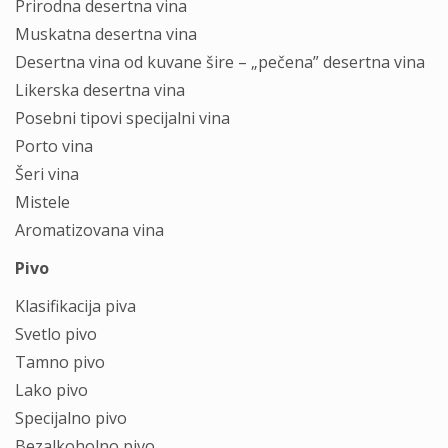
Prirodnа desertnа vinа
Muskаtnа desertnа vinа
Desertnа vinа od kuvаne šire – „pečenа” desertnа vinа
Likerskа desertnа vinа
Posebni tipovi specijаlni vinа
Porto vinа
Šeri vinа
Mistele
Aromаtizovаnа vinа
Pivo
Klаsifikаcijа pivа
Svetlo pivo
Tаmno pivo
Lаko pivo
Specijаlno pivo
Bezаlkoholno pivo