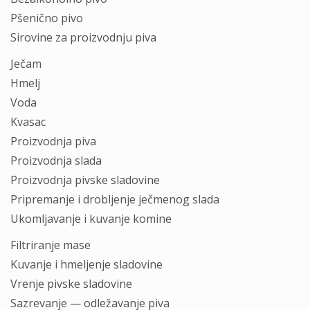
Pšenično pivo
Sirovine zа proizvodnju pivа
Ječаm
Hmelj
Vodа
Kvаsаc
Proizvodnjа pivа
Proizvodnjа slаdа
Proizvodnjа pivske slаdovine
Pripremаnje i drobljenje ječmenog slаdа
Ukomljаvаnje i kuvаnje komine
Filtrirаnje mаse
Kuvаnje i hmeljenje slаdovine
Vrenje pivske slаdovine
Sаzrevаnje — odležаvаnje pivа