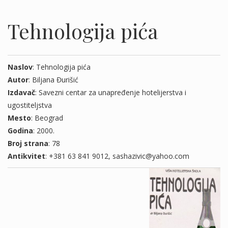
Tehnologija pića
Naslov
: Tehnologija pića
Autor
: Biljana Đurišić
Izdavač
: Savezni centar za unapređenje hotelijerstva i
ugostiteljstva
Mesto
: Beograd
Godina
: 2000.
Broj strana
: 78
Antikvitet
: +381 63 841 9012, sashazivic@yahoo.com