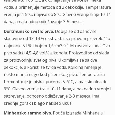
temperaturi 80°C. Za ukomljavanje se koristi meka
voda, a primenjuje metoda od 2 dekokcije. Temperatura
vrenja je 4-5°C, najviše do 8°C. Glavno vrenje traje 10-11
dana, a naknadno odležavanje 3-5 meseci.
Dortmunsko svetlo pivo
. Dobija se od osnovne
sladovine od 13-14 % ekstrakta, sa pravom prevrelošću
najmanje 51 % i bojom 1,6 cm3 0,1 M rastvora joda. Ovo
pivo sadrži 4,5-4,8 vol.% alkohola. Proizvodi se od slada
za proizvodnju svetlog piva. Ukomljava se sa dve
dekokcije, a koristi se tvrda voda. Količina hmelja je
nešto manja nego kod plzenskog piva. Temperatura
fermentacije je niska, početna 5-6°C, a maksimalna do
9°C. Glavno vrenje traje 10-11 dana, a naknadno vrenje i
sazrevanje, odnosno odležavanje 2-3 meseca. Ima
srednje gorak i blago nakiseo ukus.
Minhensko tamno pivo
. Potiče iz grada Minhena u