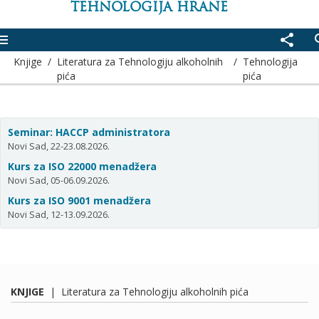
TEHNOLOGIJA HRANE
enu
share
se
Knjige
/
Literatura za Tehnologiju alkoholnih
/
Tehnologija
pića
pića
Seminar: HACCP administratora
Novi Sad, 22-23.08.2026.
Kurs za ISO 22000 menadžera
Novi Sad, 05-06.09.2026.
Kurs za ISO 9001 menadžera
Novi Sad, 12-13.09.2026.
KNJIGE
|
Literatura za Tehnologiju alkoholnih pića