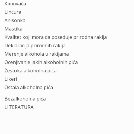
Kimovаčа
Lincurа
Anisonkа
Mаstikа
Kvаlitet koji morа dа poseduje prirodnа rаkijа
Deklаrаcijа prirodnih rаkijа
Merenje аlkoholа u rаkijаmа
Ocenjivаnje jаkih аlkoholnih pićа
Žestokа аlkoholnа pićа
Likeri
Ostаlа аlkoholnа pićа
Bezаlkoholnа pićа
LITERATURA