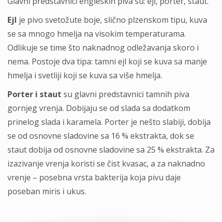
Glavni predstavnici engleskih piva su: ejl, porter, staut.
Ejl
je pivo svetožute boje, slično plzenskom tipu, kuva
se sa mnogo hmelja na visokim temperaturama.
Odlikuje se time što naknadnog odležavanja skoro i
nema. Postoje dva tipa: tamni ejl koji se kuva sa manje
hmelja i svetliji koji se kuva sa više hmelja.
Porter i staut
su glavni predstavnici tamnih piva
gornjeg vrenja. Dobijaju se od slada sa dodatkom
prinelog slada i karamela. Porter je nešto slabiji, dobija
se od osnovne sladovine sa 16 % ekstrakta, dok se
staut dobija od osnovne sladovine sa 25 % ekstrakta. Za
izazivanje vrenja koristi se čist kvasac, a za naknadno
vrenje – posebna vrsta bakterija koja pivu daje
poseban miris i ukus.