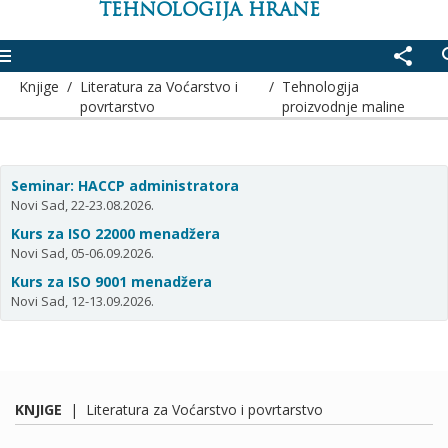
TEHNOLOGIJA HRANE
enu
share
se
Knjige
/
Literatura za Voćarstvo i
/
Tehnologija
povrtarstvo
proizvodnje maline
Seminar: HACCP administratora
Novi Sad, 22-23.08.2026.
Kurs za ISO 22000 menadžera
Novi Sad, 05-06.09.2026.
Kurs za ISO 9001 menadžera
Novi Sad, 12-13.09.2026.
KNJIGE
|
Literatura za Voćarstvo i povrtarstvo