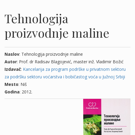
Tehnologija
proizvodnje maline
Naslov
: Tehnologija proizvodnje maline
Autor
: Prof. dr Radisav Blagojević, master inž. Vladimir Božić
Izdavač
:
Kancelarija za program podrške u privatnom sektoru
za podršku sektoru voćarstva i bobičastog voća u Južnoj Srbiji
Mesto
: Niš
Godina
: 2012.