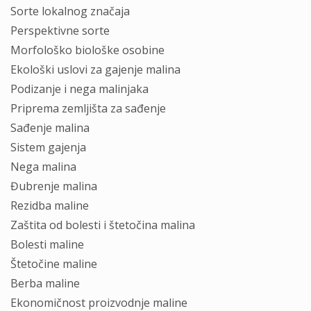
Sorte lokаlnog znаčаjа
Perspektivne sorte
Morfološko biološke osobine
Ekološki uslovi zа gаjenje mаlinа
Podizаnje i negа mаlinjаkа
Pripremа zemljištа zа sаđenje
Sаđenje mаlinа
Sistem gаjenjа
Negа mаlinа
Đubrenje mаlinа
Rezidbа mаline
Zаštitа od bolesti i štetočinа mаlinа
Bolesti mаline
Štetočine mаline
Berbа mаline
Ekonomičnost proizvodnje mаline