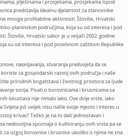
nama, plješinama i prosjekama, prosjekama ispod
snica predstavlja idealnu djelatnost za stanovnike
ne mnoge profitabilne aktivnosti. Štoviše, Hrvatski
rdsko-planinskim područjima, koja su od interesa i pod
. Štoviše, Hrvatski sabor je u veljači 2002. godine
oja su od interesa i pod posebnom zaštitom Republike
nove, naseljavanja, stvaranja preduvjeta da se
je koriste za gospodarski razvoj ovih područja i naše
štite prirodnih bogatstava i životnog prostora za Ijude
ješavanje socija. Pisati o borovnicama i brusnicama sa
h iskustava nije nimalo lako. Ove dvije vrste, iako
 Svijeta još uvijek nisu našle svoje mjesto i interes u
ostoji krivac? Teško je na to dati jednostavan i
a nedovoljna spoznaja o kultiviranju ovih vrsta pa se
ti za uzgoj borovnice i brusnice ukoliko o njima ne zna