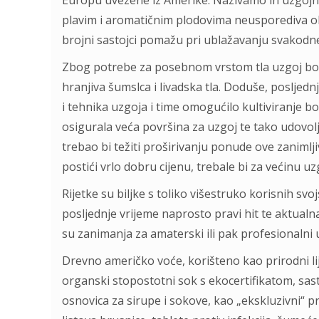
Europu uvezene iz Amerike. Nazivamo ih uzgojn
plavim i aromatičnim plodovima neusporediva oku
brojni sastojci pomažu pri ublažavanju svakodn
Zbog potrebe za posebnom vrstom tla uzgoj bor
hranjiva šumslca i livadska tla. Doduše, posljedn
i tehnika uzgoja i time omogućilo kultiviranje b
osigurala veća površina za uzgoj te tako udovol
trebao bi težiti proširivanju ponude ove zanimlj
postići vrlo dobru cijenu, trebale bi za većinu 
Rijetke su biljke s toliko višestruko korisnih sv
posljednje vrijeme naprosto pravi hit te aktual
su zanimanja za amaterski ili pak profesionalni uz
Drevno američko voće, korišteno kao prirodni lije
organski stopostotni sok s ekocertifikatom, sas
osnovica za sirupe i sokove, kao „ekskluzivni“ p