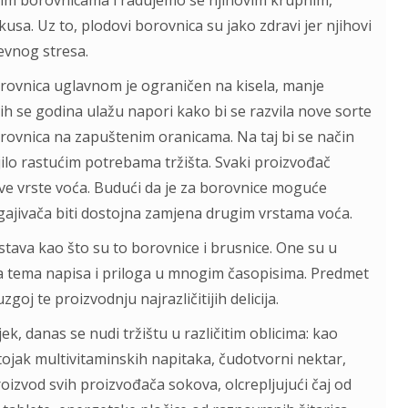
im borovnicama i radujemo se njihovim krupnim,
sa. Uz to, plodovi borovnica su jako zdravi jer njihovi
evnog stresa.
ovnica uglavnom je ograničen na kisela, manje
jih se godina ulažu napori kako bi se razvila nove sorte
orovnica na zapuštenim oranicama. Na taj bi se način
jilo rastućim potrebama tržišta. Svaki proizvođač
ive vrste voća. Budući da je za borovnice moguće
uzgajivača biti dostojna zamjena drugim vrstama voća.
ojstava kao što su to borovnice i brusnice. One su u
na tema napisa i priloga u mnogim časopisima. Predmet
goj te proizvodnju najrazličitijih delicija.
k, danas se nudi tržištu u različitim oblicima: kao
tojak multivitaminskih napitaka, čudotvorni nektar,
roizvod svih proizvođača sokova, olcrepljujući čaj od