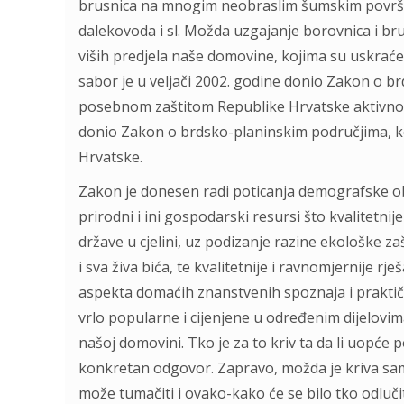
brusnica na mnogim neobraslim šumskim površi
dalekovoda i sl. Možda uzgajanje borovnica i bru
viših predjela naše domovine, kojima su uskraće
sabor je u veljači 2002. godine donio Zakon o b
posebnom zaštitom Republike Hrvatske aktivnosti
donio Zakon o brdsko-planinskim područjima, k
Hrvatske.
Zakon je donesen radi poticanja demografske ob
prirodni i ini gospodarski resursi što kvalitetni
države u cjelini, uz podizanje razine ekološke za
i sva živa bića, te kvalitetnije i ravnomjernije r
aspekta domaćih znanstvenih spoznaja i praktični
vrlo popularne i cijenjene u određenim dijelovima
našoj domovini. Tko je za to kriv ta da li uopće p
konkretan odgovor. Zapravo, možda je kriva sam
može tumačiti i ovako-kako će se bilo tko odluči