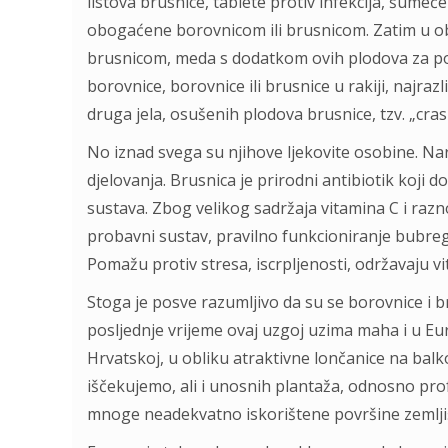
listova brusnice, tablete protiv infekcija, šumeć
obogaćene borovnicom ili brusnicom. Zatim u ob
brusnicom, meda s dodatkom ovih plodova za podi
borovnice, borovnice ili brusnice u rakiji, najrazl
druga jela, osušenih plodova brusnice, tzv. „crasin
No iznad svega su njihove ljekovite osobine. Na
djelovanja. Brusnica je prirodni antibiotik koj
sustava. Zbog velikog sadržaja vitamina C i razn
probavni sustav, pravilno funkcioniranje bubrega i
Pomažu protiv stresa, iscrpljenosti, održavaju vi
Stoga je posve razumljivo da su se borovnice i b
posljednje vrijeme ovaj uzgoj uzima maha i u E
Hrvatskoj, u obliku atraktivne lončanice na bal
iščekujemo, ali i unosnih plantaža, odnosno pro
mnoge neadekvatno iskorištene površine zemlji