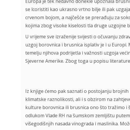
Europa je tek nedavno donekle upoznala brusnic
se lcoristiti kao ukrasno vrtno bilje ili pak uzga
crvenom bojom, a najčešće se prerađuju za soko
kojima zbog visoke kiselosti tla druge uzgojne bi
U vrijeme sve izraženije svijesti o očuvanju zdr
uzgoj borovnica i brusnica isplativ je i u Europi.
temelju njihova podrijetla i važnosti uzgoja već
Sjeverne Amerike. Zbog toga u popisu literature
Iz knjige ćemo pak saznati o postojanju brojnih 
klimatske raznolikosti, ali i s obzirom na zahtje
kulture borovnica ili brusnica ono što tražimo 
odlukom Vlade RH na šumskom zemljištu putem
višegodišnjih nasada vinograda i maslinika. Mož