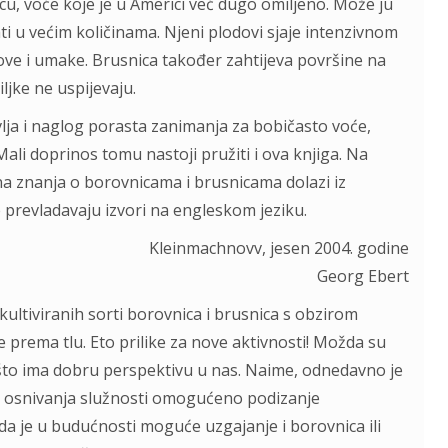
u, voće koje je u Americi već dugo omiljeno. Može ju
jati u većim količinama. Njeni plodovi sjaje intenzivnom
ve i umake. Brusnica također zahtijeva površine na
ljke ne uspijevaju.
avlja i naglog porasta zanimanja za bobičasto voće,
 Mali doprinos tomu nastoji pružiti i ova knjiga. Na
ina znanja o borovnicama i brusnicama dolazi iz
 prevladavaju izvori na engleskom jeziku.
Kleinmachnovv, jesen 2004. godine
Georg Ebert
kultiviranih sorti borovnica i brusnica s obzirom
ve prema tlu. Eto prilike za nove aktivnosti! Možda su
i što ima dobru perspektivu u nas. Naime, odnedavno je
 osnivanja služnosti omogućeno podizanje
da je u budućnosti moguće uzgajanje i borovnica ili