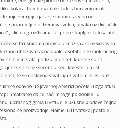
e tablete, energetske pločice od raznovrsnih žitarica,
liku kolača, bombona, čokolade s borovnicom ili
zanje energije i jačanje imuniteta, vina od
ičitije pripremljenih džemova, želea, umaka uz divljač ili
a“ , sličnih grožđicama, ali puno skupljih slatkiša, itd.
ročito se brusnicama pripisuju snažna antioksidativna
i dokazano ublažava razne upale, osobito one mokraćnog
ovrsnih minerala, podižu imunitet, korisne su za
 jetre, sniženje šećera u krvi, kolesterola i sl.
talnost, te se doslovno smatraju životnim eliksirom!
rusnice odavno u Sjevernoj Americi počele i uzgajati. U
uropi. Smatramo da će naći mnoge poklonike i u
konu, ulcrasnog grma u vrtu, čije ukusne plodove željno
fesionalne proizvodnje. Naime, u Hrvatskoj postoje i
šta.