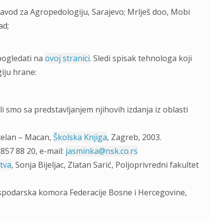
Zavod za Agropedologiju, Sarajevo; Mrlješ doo, Mobi
ad;
pogledati na
ovoj stranici
. Sledi spisak tehnologa koji
giju hrane:
li smo sa predstavljanjem njihovih izdanja iz oblasti
štelan – Macan,
Školska Knjiga
, Zagreb, 2003.
 857 88 20, e-mail:
jasminka@nsk.co.rs
tva
, Sonja Bijeljac, Zlatan Sarić, Poljoprivredni fakultet
ospodarska komora Federacije Bosne i Hercegovine,