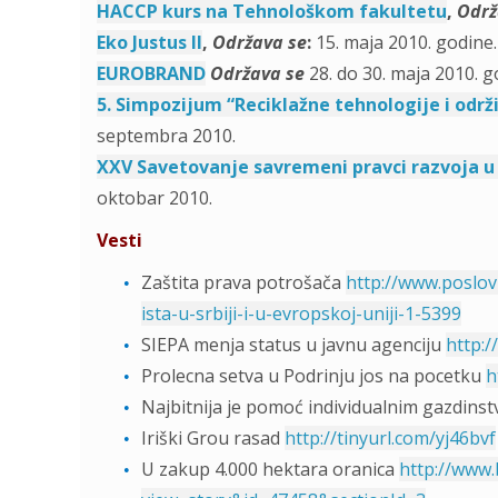
HACCP kurs na Tehnološkom fakultetu
,
Održ
Eko Justus II
,
Održava se
:
15. maja 2010. godine.
EUROBRAND
Održava se
28. do 30. maja 2010. 
5. Simpozijum “Reciklažne tehnologije i održi
septembra 2010.
XXV Savetovanje savremeni pravci razvoja u
oktobar 2010.
Vesti
Zaštita prava potrošača
http://www.poslov
ista-u-srbiji-i-u-evropskoj-uniji-1-5399
SIEPA menja status u javnu agenciju
http:/
Prolecna setva u Podrinju jos na pocetku
h
Najbitnija je pomoć individualnim gazdins
Iriški Grou rasad
http://tinyurl.com/yj46bvf
U zakup 4.000 hektara oranica
http://www.