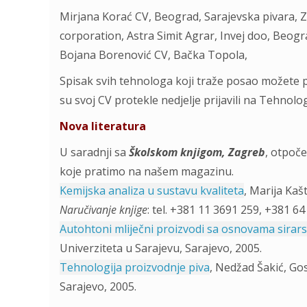
Mirjana Korać CV, Beograd, Sarajevska pivara, 
corporation, Astra Simit Agrar, Invej doo, Beogr
Bojana Borenović CV, Bačka Topola,
Spisak svih tehnologa koji traže posao možete 
su svoj CV protekle nedjelje prijavili na Tehnolo
Nova literatura
U saradnji sa
Školskom knjigom, Zagreb
, otpoče
koje pratimo na našem magazinu.
Kemijska analiza u sustavu kvaliteta
, Marija Ka
Naručivanje knjige
: tel. +381 11 3691 259, +381 64
Autohtoni mliječni proizvodi sa osnovama sirars
Univerziteta u Sarajevu, Sarajevo, 2005.
Tehnologija proizvodnje piva
, Nedžad Šakić, G
Sarajevo, 2005.