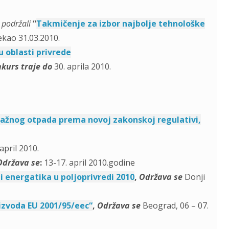
 podržali
“
Takmičenje za izbor najbolje tehnološke
tekao 31.03.2010.
 oblasti privrede
kurs traje do
30. aprila 2010.
lažnog otpada prema novoj zakonskoj regulativi
,
april 2010.
Održava se
:
13-17. april 2010.godine
i energatika u poljoprivredi 2010
,
Održava se
Donji
izvoda EU 2001/95/eec“
,
Održava se
Beograd, 06 – 07.