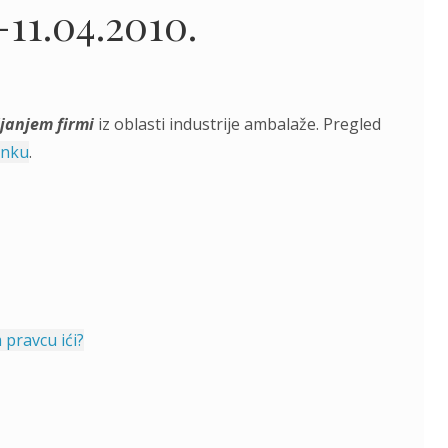
11.04.2010.
janjem firmi
iz oblasti industrije ambalaže. Pregled
inku
.
pravcu ići?