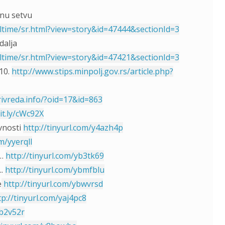
ćnu setvu
ltime/sr.html?view=story&id=47444&sectionId=3
dalja
ltime/sr.html?view=story&id=47421&sectionId=3
10.
http://www.stips.minpolj.gov.rs/article.php?
rivreda.info/?oid=17&id=863
bit.ly/cWc92X
vnosti
http://tinyurl.com/y4azh4p
m/yyerqll
i…
http://tinyurl.com/yb3tk69
….
http://tinyurl.com/ybmfblu
e
http://tinyurl.com/ybwvrsd
tp://tinyurl.com/yaj4pc8
yb2v52r