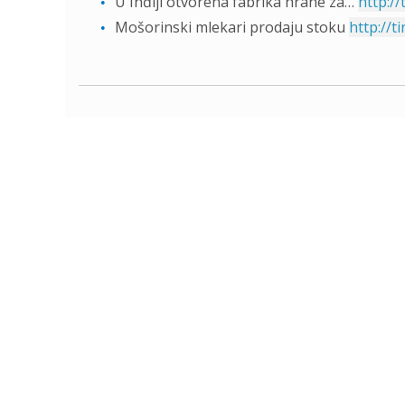
U Inđiji otvorena fabrika hrane za…
http:/
Mošorinski mlekari prodaju stoku
http://t