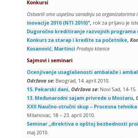
Konkursi
Ostvarili smo uspešnu saradnju sa organizatorima i
inovacije 2010 (NTI 2010)
“,
rok za prijavu je is
Dugoročno kreditiranje razvojnih programa u
Konkurs za starap i kredite za početnike
,
Kon
Kosanović, Martinci
Prodaja klanice
Sajmovi i seminari
Ocenjivanje usaglašenosti ambalaže i amba
Održava se
:
Beograd, 14. april 2010.
15. Pekarski dani
,
Održava se
:
Novi Sad, 14-15. 
13. Međunarodni sajam privrede u Mostaru
,
XXII Naučno-stručni skup – Procesna tehnika 
Milanovac, 18 – 23. april 2010.
Seminar „direktiva o opštoj bezbednosti pro
maj 2010.