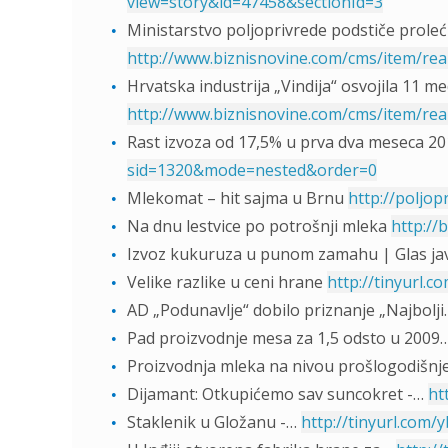
view=story&id=47458&sectionId=3
Ministarstvo poljoprivrede podstiče prole
http://www.biznisnovine.com/cms/item/rea
Hrvatska industrija „Vindija“ osvojila 11 me
http://www.biznisnovine.com/cms/item/rea
Rast izvoza od 17,5% u prva dva meseca 20
sid=1320&mode=nested&order=0
Mlekomat – hit sajma u Brnu
http://poljop
Na dnu lestvice po potrošnji mleka
http://
Izvoz kukuruza u punom zamahu | Glas ja
Velike razlike u ceni hrane
http://tinyurl.co
AD „Podunavlje“ dobilo priznanje „Najbolj
Pad proizvodnje mesa za 1,5 odsto u 2009
Proizvodnja mleka na nivou prošlogodišnj
Dijamant: Otkupićemo sav suncokret -…
ht
Staklenik u Gložanu -…
http://tinyurl.com/