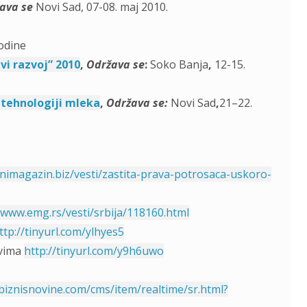
ava se
Novi Sad, 07-08. maj 2010.
godine
vi razvoj” 2010
,
Održava se
:
Soko Banja
,
12-15.
 tehnologiji mleka
,
Održava se:
Novi Sad
,
21–22.
nimagazin.biz/vesti/zastita-prava-potrosaca-uskoro-
/www.emg.rs/vesti/srbija/118160.html
ttp://tinyurl.com/ylhyes5
tvima
http://tinyurl.com/y9h6uwo
biznisnovine.com/cms/item/realtime/sr.html?