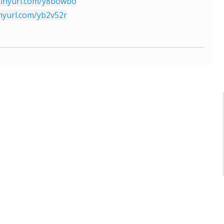
/tinyurl.com/y8bowbo
inyurl.com/yb2v52r
AKTUELNO
ENCIKLOPEDIJA
KNJIGE
PROPISI
KATALOG
FORUM