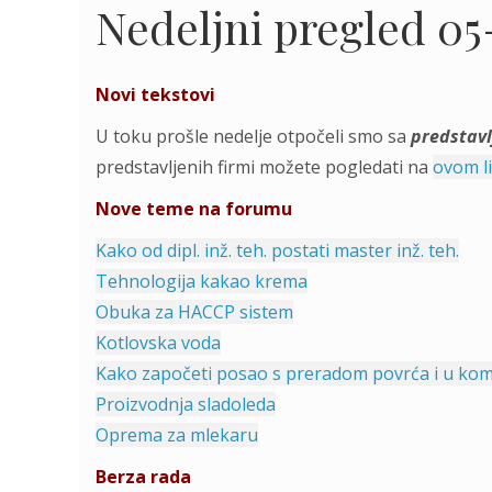
Nedeljni pregled 05-
Novi tekstovi
U toku prošle nedelje otpočeli smo sa
predstavl
predstavljenih firmi možete pogledati na
ovom l
Nove teme na forumu
Kako od dipl. inž. teh. postati master inž. teh.
Tehnologija kakao krema
Obuka za HACCP sistem
Kotlovska voda
Kako započeti posao s preradom povrća i u kom 
Proizvodnja sladoleda
Oprema za mlekaru
Berza rada