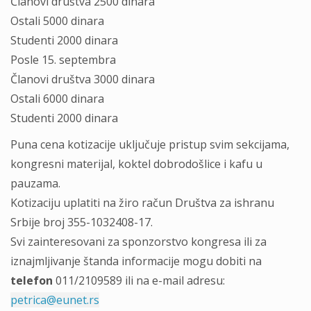
Članovi društva 2500 dinara
Ostali 5000 dinara
Studenti 2000 dinara
Posle 15. septembra
Članovi društva 3000 dinara
Ostali 6000 dinara
Studenti 2000 dinara
Puna cena kotizacije uključuje pristup svim sekcijama,
kongresni materijal, koktel dobrodošlice i kafu u
pauzama.
Kotizaciju uplatiti na žiro račun Društva za ishranu
Srbije broj 355-1032408-17.
Svi zainteresovani za sponzorstvo kongresa ili za
iznajmljivanje štanda informacije mogu dobiti na
telefon
011/2109589 ili na e-mail adresu:
petrica@eunet.rs