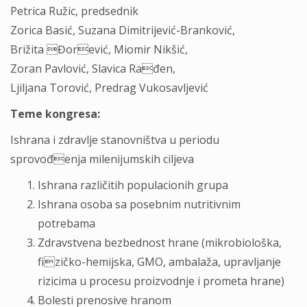
Petrica Ružic, predsednik
Zorica Basić, Suzana Dimitrijević-Branković,
Brižita Đorević, Miomir Nikšić,
Zoran Pavlović, Slavica Rađen,
Ljiljana Torović, Predrag Vukosavljević
Teme kongresa:
Ishrana i zdravlje stanovništva u periodu
sprovođenja milenijumskih ciljeva
Ishrana različitih populacionih grupa
Ishrana osoba sa posebnim nutritivnim
potrebama
Zdravstvena bezbednost hrane (mikrobiološka,
fizičko-hemijska, GMO, ambalaža, upravljanje
rizicima u procesu proizvodnje i prometa hrane)
Bolesti prenosive hranom