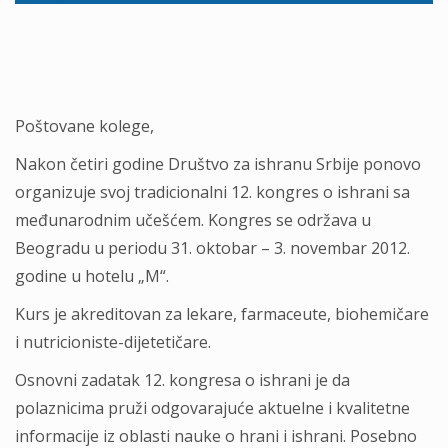
Poštovane kolege,
Nakon četiri godine Društvo za ishranu Srbije ponovo
organizuje svoj tradicionalni 12. kongres o ishrani sa
međunarodnim učešćem. Kongres se održava u
Beogradu u periodu 31. oktobar – 3. novembar 2012.
godine u hotelu „M“.
Kurs je akreditovan za lekare, farmaceute, biohemičare
i nutricioniste-dijetetičare.
Osnovni zadatak 12. kongresa o ishrani je da
polaznicima pruži odgovarajuće aktuelne i kvalitetne
informacije iz oblasti nauke o hrani i ishrani. Posebno