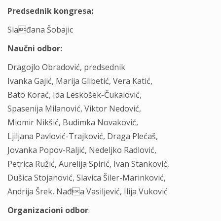
Predsednik kongresa:
Slađana Šobajic
Naučni odbor:
Dragojlo Obradović, predsednik
Ivanka Gajić, Marija Glibetić, Vera Katić,
Bato Korać, Ida Leskošek-Čukalović,
Spasenija Milanović, Viktor Nedović,
Miomir Nikšić, Budimka Novaković,
Ljiljana Pavlović-Trajković, Draga Plećaš,
Jovanka Popov-Raljić, Nedeljko Radlović,
Petrica Ružić, Aurelija Spirić, Ivan Stanković,
Dušica Stojanović, Slavica Šiler-Marinković,
Andrija Šrek, Nađa Vasiljević, Ilija Vuković
Organizacioni odbor
: