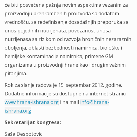
će biti posvećena pažnja novim aspektima vezanim za
proizvodnju prehrambenih proizvoda sa dodatom
vrednošću, za redefinisanje dosadašnjih preporuka za
unos pojedinih nutrijenata, povezanost unosa
nutrijenasa sa rizikom od razvoja hroničnih nezaraznih
oboljenja, oblasti bezbednosti namirnica, biološke i
hemijske kontaminacije namirnica, primene GM
organizama u proizvodnji hrane kao i drugim važnim
pitanjima.
Rok za slanje radova je 15. septembar 2012. godine.
Dodatne informacije su dostupne na internet stranici
www.hrana-ishrana.org
i na mail
info@hrana-
ishrana.org
Sekretarijat kongresa:
Saša Despotovic