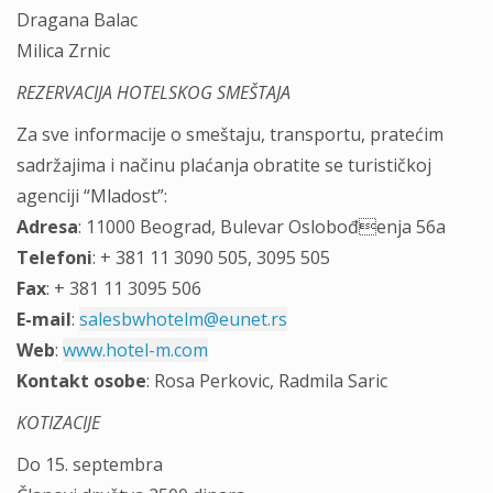
Dragana Balac
Milica Zrnic
REZERVACIJA HOTELSKOG SMEŠTAJA
Za sve informacije o smeštaju, transportu, pratećim
sadržajima i načinu plaćanja obratite se turističkoj
agenciji “Mladost”:
Adresa
: 11000 Beograd, Bulevar Oslobođenja 56a
Telefoni
: + 381 11 3090 505, 3095 505
Fax
: + 381 11 3095 506
E-mail
:
salesbwhotelm@eunet.rs
Web
:
www.hotel-m.com
Kontakt osobe
: Rosa Perkovic, Radmila Saric
KOTIZACIJE
Do 15. septembra