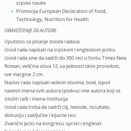
srpske nauke
Promocija European Declaration of Food,
Technology, Nutrition for Health
OBAVEŠTENJE ZA AUTORE
Uputstvo za pisanje izvoda radova
Izvod rada napisati na srpskom i engleskom jeziku.
Izvod rada sme da sadrži do 300 reci u fontu Times New
Roman, veličina slova 12, sa jednostrukim proredom,
sve margine 2 cm.
Naslov rada napisati velikim slovima, bold, ispod
navesti imena svih autora (podvuci ime autora koji ce
izložiti rad) i imena institucija.
Izvod rada treba da sadrži cilj, metode, rezultate,
diskusiju i zaključke i kljucne reci.
Zvanični jezici na kongresu: sprski i engleski