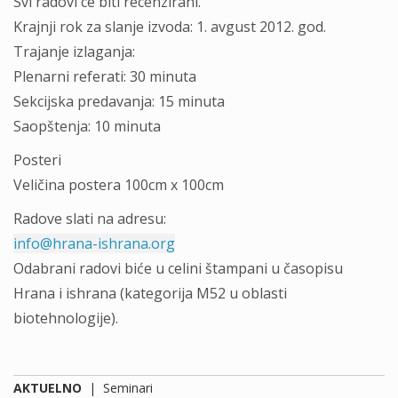
Svi radovi ce biti recenzirani.
Krajnji rok za slanje izvoda: 1. avgust 2012. god.
Trajanje izlaganja:
Plenarni referati: 30 minuta
Sekcijska predavanja: 15 minuta
Saopštenja: 10 minuta
Posteri
Veličina postera 100cm x 100cm
Radove slati na adresu:
info@hrana-ishrana.org
Odabrani radovi biće u celini štampani u časopisu
Hrana i ishrana (kategorija M52 u oblasti
biotehnologije).
AKTUELNO
|
Seminari