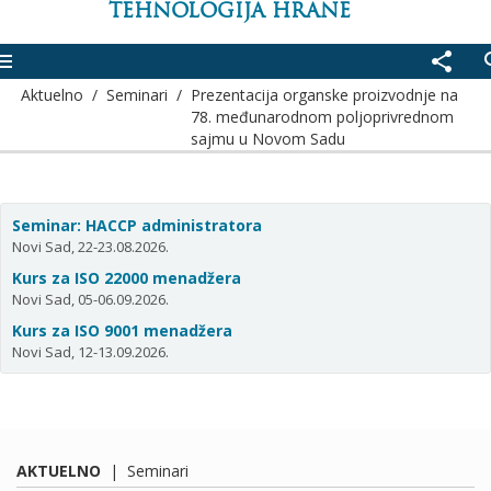
TEHNOLOGIJA HRANE
enu
share
se
Aktuelno
/
Seminari
/
Prezentacija organske proizvodnje na
78. međunarodnom poljoprivrednom
sajmu u Novom Sadu
Seminar: HACCP administratora
Novi Sad, 22-23.08.2026.
Kurs za ISO 22000 menadžera
Novi Sad, 05-06.09.2026.
Kurs za ISO 9001 menadžera
Novi Sad, 12-13.09.2026.
AKTUELNO
|
Seminari