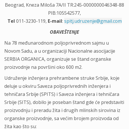
Beograd, Kneza Miloša 7A/II TR:245-0000000046348-88
PIB:105542577,
Tel
011-3230-119,
E-mail
:
spitj.udruzenje@gmail.com
OBAVEŠTENJE
Na 78 međunarodnom poljoprivrednom sajmu u
Novom Sadu, a u organizaciji Nacionalne asocijacije
SERBIA ORGANICA, organizuje se štand organske
proizvodnje na površini oko 600 m2.
Udruženje inženjera prehrambene struke Srbije, koje
deluje u okviru Saveza poljoprivrednih inženjera i
tehničara Srbije (SPITS) i Saveza inženjera i tehničara
Srbije (SITS), dobilo je poseban štand gde će predstaviti
proizvodnju i preradu žita i drugih mlinskih sirovina iz
organske proizvodnje, sa većim brojem proizvoda od
žita kao što su: