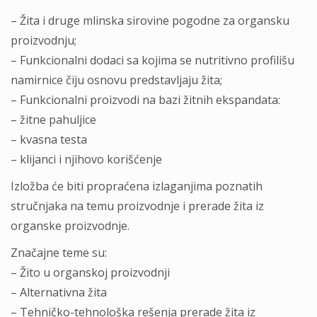
– Žita i druge mlinska sirovine pogodne za organsku
proizvodnju;
– Funkcionalni dodaci sa kojima se nutritivno profilišu
namirnice čiju osnovu predstavljaju žita;
– Funkcionalni proizvodi na bazi žitnih ekspandata:
– žitne pahuljice
– kvasna testa
– klijanci i njihovo korišćenje
Izložba će biti propraćena izlaganjima poznatih
stručnjaka na temu proizvodnje i prerade žita iz
organske proizvodnje.
Značajne teme su:
– Žito u organskoj proizvodnji
– Alternativna žita
– Tehničko-tehnološka rešenja prerade žita iz