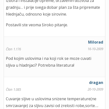
izbora i instalacije opreme, državenih dozvola za
gradnju… i prije svega dobar plan za šta pripremate
hlednjaču, odnosno koje sirovine.
Postavili ste veoma široko pitanje.
Milorad
16-10-2009
Član 1.176
Pod kojim uslovima i na koji rok se moze cuvati
sljiva u hladnjaci? Potrebna literatura!
dragan
20-10-2009
Član 1.085
Cuvanje sljive u uslovima snizene temperature(ne
smrzavanje) za sljivu zavisi od zrelosti robe,sorte….