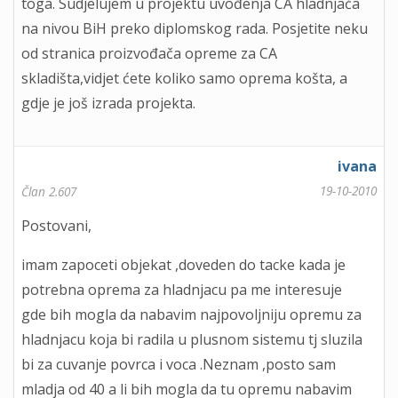
toga. Sudjelujem u projektu uvođenja CA hladnjača
na nivou BiH preko diplomskog rada. Posjetite neku
od stranica proizvođača opreme za CA
skladišta,vidjet ćete koliko samo oprema košta, a
gdje je još izrada projekta.
ivana
19-10-2010
Član 2.607
Postovani,
imam zapoceti objekat ,doveden do tacke kada je
potrebna oprema za hladnjacu pa me interesuje
gde bih mogla da nabavim najpovoljniju opremu za
hladnjacu koja bi radila u plusnom sistemu tj sluzila
bi za cuvanje povrca i voca .Neznam ,posto sam
mladja od 40 a li bih mogla da tu opremu nabavim