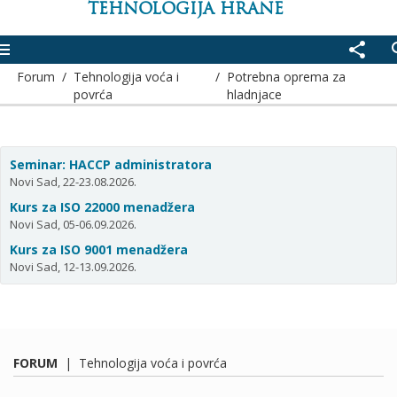
TEHNOLOGIJA HRANE
enu
share
se
Forum
/
Tehnologija voća i
/
Potrebna oprema za
povrća
hladnjace
Seminar: HACCP administratora
Novi Sad, 22-23.08.2026.
Kurs za ISO 22000 menadžera
Novi Sad, 05-06.09.2026.
Kurs za ISO 9001 menadžera
Novi Sad, 12-13.09.2026.
FORUM
|
Tehnologija voća i povrća