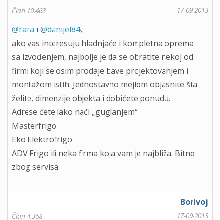
17-09-2013
Član 10.463
@rara
i
@danijel84
,
ako vas interesuju hladnjače i kompletna oprema
sa izvođenjem, najbolje je da se obratite nekoj od
firmi koji se osim prodaje bave projektovanjem i
montažom istih. Jednostavno mejlom objasnite šta
želite, dimenzije objekta i dobićete ponudu.
Adrese ćete lako naći „guglanjem“:
Masterfrigo
Eko Elektrofrigo
ADV Frigo ili neka firma koja vam je najbliža. Bitno
zbog servisa.
Borivoj
17-09-2013
Član 4.368