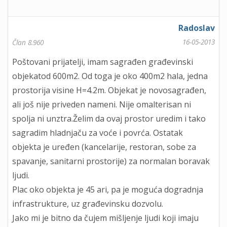
Radoslav
16-05-2013
Član 8.960
Poštovani prijatelji, imam sagrađen građevinski
objekatod 600m2. Od toga je oko 400m2 hala, jedna
prostorija visine H=4.2m. Objekat je novosagrađen,
ali još nije priveden nameni. Nije omalterisan ni
spolja ni unztra.Želim da ovaj prostor uredim i tako
sagradim hladnjaču za voće i povrća. Ostatak
objekta je uređen (kancelarije, restoran, sobe za
spavanje, sanitarni prostorije) za normalan boravak
ljudi.
Plac oko objekta je 45 ari, pa je moguća dogradnja
infrastrukture, uz građevinsku dozvolu.
Jako mi je bitno da čujem mišljenje ljudi koji imaju