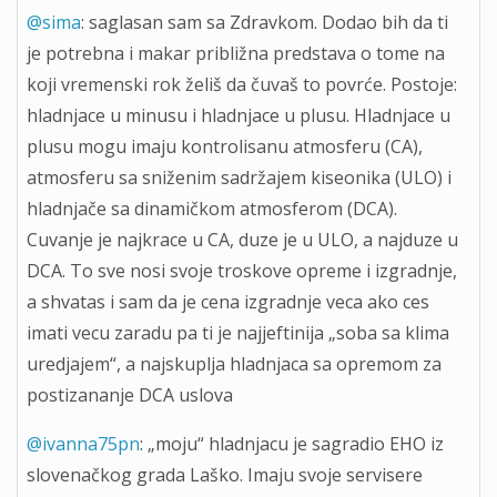
@sima
: saglasan sam sa Zdravkom. Dodao bih da ti
je potrebna i makar približna predstava o tome na
koji vremenski rok želiš da čuvaš to povrće. Postoje:
hladnjace u minusu i hladnjace u plusu. Hladnjace u
plusu mogu imaju kontrolisanu atmosferu (CA),
atmosferu sa sniženim sadržajem kiseonika (ULO) i
hladnjače sa dinamičkom atmosferom (DCA).
Cuvanje je najkrace u CA, duze je u ULO, a najduze u
DCA. To sve nosi svoje troskove opreme i izgradnje,
a shvatas i sam da je cena izgradnje veca ako ces
imati vecu zaradu pa ti je najjeftinija „soba sa klima
uredjajem“, a najskuplja hladnjaca sa opremom za
postizananje DCA uslova
@ivanna75pn
: „moju“ hladnjacu je sagradio EHO iz
slovenačkog grada Laško. Imaju svoje servisere