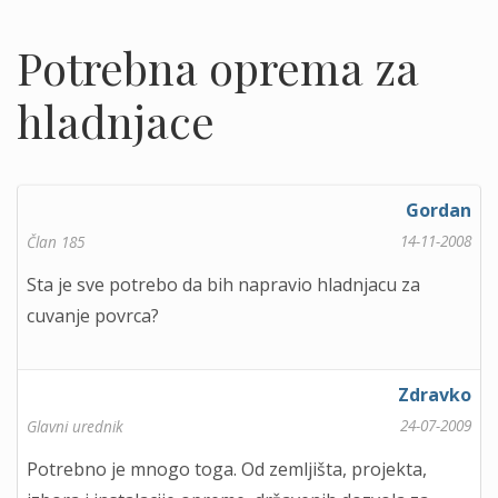
Potrebna oprema za
hladnjace
Gordan
14-11-2008
Član 185
Sta je sve potrebo da bih napravio hladnjacu za
cuvanje povrca?
Zdravko
24-07-2009
Glavni urednik
Potrebno je mnogo toga. Od zemljišta, projekta,