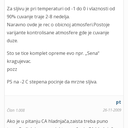
Za sljivu je pri temperaturi od -1 do 0 i vlaznosti od
90% cuvanje traje 2-8 nedelja.
Naravno ovde je rec o obicnoj atmosferi.Postoje
varijante kontrolisane atmosfere gde je cuvanje
duze.
Sto se tice komplet opreme evo npr. „Sena“
kragujevac.
pozz
PS na -2 C stepena pocinje da mrzne sljiva.
pt
26-11-2009
Član 1.008
Ako je u pitanju CA hladnjača,zaista treba puno