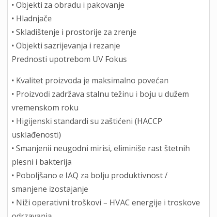
• Objekti za obradu i pakovanje
• Hladnjače
• Skladištenje i prostorije za zrenje
• Objekti sazrijevanja i rezanje
Prednosti upotrebom UV Fokus
• Kvalitet proizvoda je maksimalno povećan
• Proizvodi zadržava stalnu težinu i boju u dužem
vremenskom roku
• Higijenski standardi su zaštićeni (HACCP
usklađenosti)
• Smanjenii neugodni mirisi, eliminiše rast štetnih
plesni i bakterija
• Poboljšano e IAQ za bolju produktivnost /
smanjene izostajanje
• Niži operativni troškovi – HVAC energije i troskove
odrzavanja