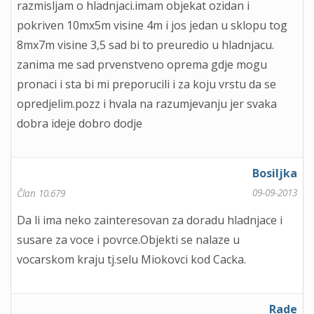
razmisljam o hladnjaci.imam objekat ozidan i
pokriven 10mx5m visine 4m i jos jedan u sklopu tog
8mx7m visine 3,5 sad bi to preuredio u hladnjacu.
zanima me sad prvenstveno oprema gdje mogu
pronaci i sta bi mi preporucili i za koju vrstu da se
opredjelim.pozz i hvala na razumjevanju jer svaka
dobra ideje dobro dodje
Bosiljka
09-09-2013
Član 10.679
Da li ima neko zainteresovan za doradu hladnjace i
susare za voce i povrce.Objekti se nalaze u
vocarskom kraju tj.selu Miokovci kod Cacka.
Rade