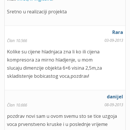
Sretno u realizaciji projekta
Rara
03-09-2013
Član 10.566
Kolike su cijene hladnjaca zna li ko ili cijena
kompresora za mirno hladjenje, u mom
slucaju dimenzije objekta 6×6 visina 2,5m,za
skladistenje bobicastog voca,pozdrav!
danijel
08-09-2013
Član 10.666
pozdrav novi sam u ovom svemu sto se tice uzgoja
voca prvenstveno kruske i u poslednje vrijeme