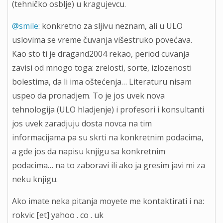
(tehničko osblje) u kragujevcu.
@smile
: konkretno za sljivu neznam, ali u ULO
uslovima se vreme čuvanja višestruko povećava.
Kao sto ti je dragand2004 rekao, period cuvanja
zavisi od mnogo toga: zrelosti, sorte, izlozenosti
bolestima, da li ima oštećenja… Literaturu nisam
uspeo da pronadjem. To je jos uvek nova
tehnologija (ULO hladjenje) i profesori i konsultanti
jos uvek zaradjuju dosta novca na tim
informacijama pa su skrti na konkretnim podacima,
a gde jos da napisu knjigu sa konkretnim
podacima… na to zaboravi ili ako ja gresim javi mi za
neku knjigu.
Ako imate neka pitanja moyete me kontaktirati i na:
rokvic [et] yahoo . co . uk