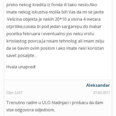
preko nekog kredita iz fonda ili tako nesto.Ako
imate nekog iskustva molila bih Vas da mi se javite
.Velicina objekta je nekih 20*10 a visina 4 metara
otprilike,cuvala bi pod jedan sargarepu do makar
pocetka februara i eventualno jos neku vrstu
krtolastog povrca.Ja nisam tehnolog ali imam zelju
da se bavim ovim poslom i ako imate neki koristan
savet posaljite .
Hvala unapred!
Aleksandar
21-02-2011
Član 3.017
Trenutno radim u ULO hladnjaci i probacu da dam
vise odgovora odjednom.