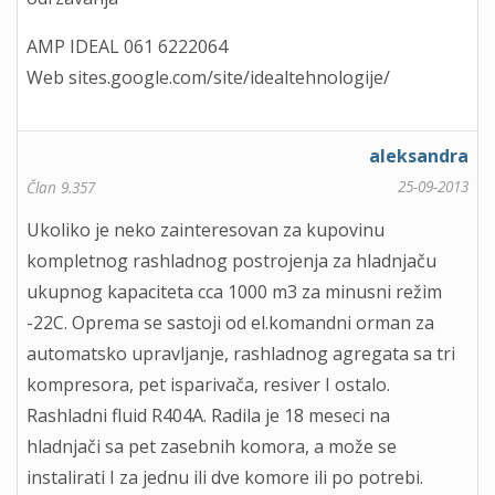
AMP IDEAL 061 6222064
Web sites.google.com/site/idealtehnologije/
aleksandra
25-09-2013
Član 9.357
Ukoliko je neko zainteresovan za kupovinu
kompletnog rashladnog postrojenja za hladnjaču
ukupnog kapaciteta cca 1000 m3 za minusni režim
-22C. Oprema se sastoji od el.komandni orman za
automatsko upravljanje, rashladnog agregata sa tri
kompresora, pet isparivača, resiver I ostalo.
Rashladni fluid R404A. Radila je 18 meseci na
hladnjači sa pet zasebnih komora, a može se
instalirati I za jednu ili dve komore ili po potrebi.