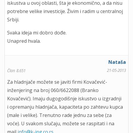
iskustva u ovoj oblasti, šta je ekonomično, a da nisu
potrebne velike investicije. Živim i radim u centralnoj
Srbiji.
Svaka ideja mi dobro dođe.
Unapred hvala.
Nataša
21-05-2013
Član 8.651
Za hladnjače možete se javiti firmi Kovačević-
inženjering na broj 060/6622088 (Branko
Kovačević). Imaju dugogodišnje iskustvo u izgradnji
i opremanju hladnjača, kapaciteta po zahtevu kupca
(male i velike). Trenutno rade jednu za sebe (za
voće). U svakom slučaju, možete se raspitati i na
mail
info@k-ing.co.rs
.