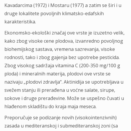
Kavadarcima (1972) i Mostaru (1977) a zatim se širi i u
druge lokalitete povoljnih klimatsko-edafskih
karakteristika.
Ekonomsko-ekološki značaj ove vrste je izuzetno velik,
kako zbog visoke cene plodova, izvanredno povoljnog
biohemijskog sastava, vremena sazrevanja, visoke
rodnosti, tako i zbog gajenja bez upotrebe pesticida.
Zbog visokog sadržaja vitamina C (200-350 mg/100 g
ploda) i mineralnih materija, plodovi ove vrste se
nazivaju „plodovi zdravlja“. Aktinidija se upotrebljava u
svežem stanju ili prerađena u voćne salate, sirupe,
sokove i druge prerađevine. Može se uspešno čuvati u
hlađenom skladištu do kraja maja meseca.
Preporučuje se podizanje novih (visokointenzivnih)
zasada u mediteranskoj i submediteranskoj zoni (sa