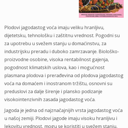
Plodovi jagodastog voća imaju veliku hranljivu,
dijetetsku, tehnološku i zaštitnu vrednost. Pogodni su
za upotrebu u svežem stanju u domaćinstvu, za
industrijsku preradu i duboko zamrzavanje. Biološko-
proizvodne osobine, visoka rentabilnost gajenja,
pogodnost klimatskih uslova, kao i mogućnost
plasmana plodova i prerađevina od plodova jagodastog
voća na domaćem i inostranom tržištu, osnovni su
preduslovi za dalje širenje i plansko podizanje
visokointenzivnih zasada jagodastog voća.
Jagoda je jedna od najznačajnijih vrsta jagodastog voća
u našoj zemiji. Plodovi jagode imaju visoku hranljivu i
Iekovitu vrednost, mogu se koristiti u svežem stanju,