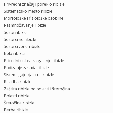
Privredni značaj i poreklo ribizle
Sistematsko mesto ribizle
Morfološke i fiziološke osobine
Razmnožavanje ribizle
Sorte ribizle
Sorte crne ribizle
Sorte crvene ribizle
Bela ribizla
Prirodni uslovi za gajenje ribizle
Podizanje zasada ribizle
Sistemi gajenja crne ribizle
Rezidba ribizle
Zaštita ribizle od bolesti i štetočina
Bolesti ribizle
Štetočine ribizle
Berba ribizle