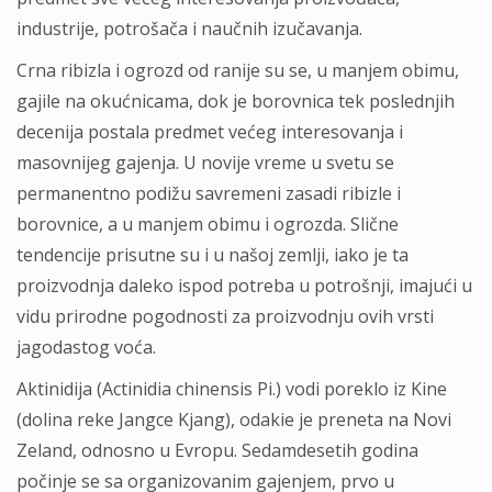
industrije, potrošača i naučnih izučavanja.
Crna ribizla i ogrozd od ranije su se, u manjem obimu,
gajile na okućnicama, dok je borovnica tek poslednjih
decenija postala predmet većeg interesovanja i
masovnijeg gajenja. U novije vreme u svetu se
permanentno podižu savremeni zasadi ribizle i
borovnice, a u manjem obimu i ogrozda. Slične
tendencije prisutne su i u našoj zemlji, iako je ta
proizvodnja daleko ispod potreba u potrošnji, imajući u
vidu prirodne pogodnosti za proizvodnju ovih vrsti
jagodastog voća.
Aktinidija (Actinidia chinensis Pi.) vodi poreklo iz Kine
(dolina reke Jangce Kjang), odakie je preneta na Novi
Zeland, odnosno u Evropu. Sedamdesetih godina
počinje se sa organizovanim gajenjem, prvo u