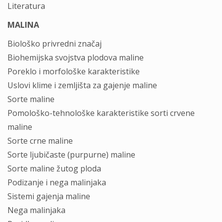
Literatura
MALINA
Biološko privredni značaj
Biohemijska svojstva plodova maline
Poreklo i morfološke karakteristike
Uslovi klime i zemljišta za gajenje maline
Sorte maline
Pomološko-tehnološke karakteristike sorti crvene
maline
Sorte crne maline
Sorte ljubičaste (purpurne) maline
Sorte maline žutog ploda
Podizanje i nega malinjaka
Sistemi gajenja maline
Nega malinjaka