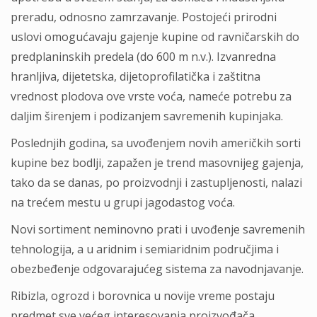
preradu, odnosno zamrzavanje. Postojeći prirodni
uslovi omogućavaju gajenje kupine od ravničarskih do
predplaninskih predela (do 600 m n.v.). Izvanredna
hranljiva, dijetetska, dijetoprofilatička i zaštitna
vrednost plodova ove vrste voća, nameće potrebu za
daljim širenjem i podizanjem savremenih kupinjaka.
Poslednjih godina, sa uvođenjem novih američkih sorti
kupine bez bodlji, zapažen je trend masovnijeg gajenja,
tako da se danas, po proizvodnji i zastupljenosti, nalazi
na trećem mestu u grupi jagodastog voća.
Novi sortiment neminovno prati i uvođenje savremenih
tehnologija, a u aridnim i semiaridnim područjima i
obezbeđenje odgovarajućeg sistema za navodnjavanje.
Ribizla, ogrozd i borovnica u novije vreme postaju
predmet sve većeg interesovanja proizvođača,