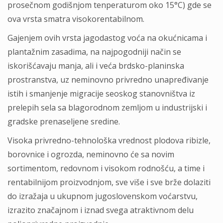
prosečnom godišnjom tenperaturom oko 15°C) gde se
ova vrsta smatra visokorentabilnom.
Gajenjem ovih vrsta jagodastog voća na okućnicama i
plantažnim zasadima, na najpogodniji način se
iskorišćavaju manja, ali i veća brdsko-planinska
prostranstva, uz neminovno privredno unapređivanje
istih i smanjenje migracije seoskog stanovništva iz
prelepih sela sa blagorodnom zemljom u industrijski i
gradske prenaseljene sredine.
Visoka privredno-tehnološka vrednost plodova ribizle,
borovnice i ogrozda, neminovno će sa novim
sortimentom, redovnom i visokom rodnošću, a time i
rentabilnijom proizvodnjom, sve više i sve brže dolaziti
do izražaja u ukupnom jugoslovenskom voćarstvu,
izrazito značajnom i iznad svega atraktivnom delu