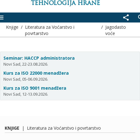
TEHNOLOGIJA HRANE
enu
share
se
Knjige
/
Literatura za Voćarstvo i
/
Jagodasto
povrtarstvo
voće
Seminar: HACCP administratora
Novi Sad, 22-23.08.2026.
Kurs za ISO 22000 menadžera
Novi Sad, 05-06.09.2026.
Kurs za ISO 9001 menadžera
Novi Sad, 12-13.09.2026.
KNJIGE
|
Literatura za Voćarstvo i povrtarstvo