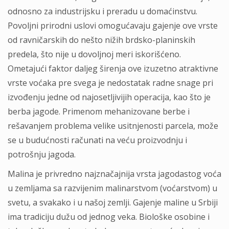
odnosno za industrijsku i preradu u domaćinstvu.
Povoljni prirodni uslovi omogućavaju gajenje ove vrste
od ravničarskih do nešto nižih brdsko-planinskih
predela, što nije u dovoljnoj meri iskorišćeno.
Ometajući faktor daljeg širenja ove izuzetno atraktivne
vrste voćaka pre svega je nedostatak radne snage pri
izvođenju jedne od najosetljivijih operacija, kao što je
berba jagode. Primenom mehanizovane berbe i
rešavanjem problema velike usitnjenosti parcela, može
se u budućnosti računati na veću proizvodnju i
potrošnju jagoda.
Malina je privredno najznačajnija vrsta jagodastog voća
u zemljama sa razvijenim malinarstvom (voćarstvom) u
svetu, a svakako i u našoj zemlji. Gajenje maline u Srbiji
ima tradiciju dužu od jednog veka. Biološke osobine i