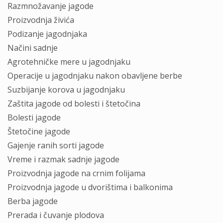
Razmnožavanje jagode
Proizvodnja živića
Podizanje jagodnjaka
Načini sadnje
Agrotehničke mere u jagodnjaku
Operacije u jagodnjaku nakon obavljene berbe
Suzbijanje korova u jagodnjaku
Zaštita jagode od bolesti i štetočina
Bolesti jagode
Štetočine jagode
Gajenje ranih sorti jagode
Vreme i razmak sadnje jagode
Proizvodnja jagode na crnim folijama
Proizvodnja jagode u dvorištima i balkonima
Berba jagode
Prerada i čuvanje plodova