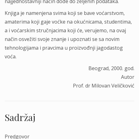
najjednostavniji način dođe do željenih podataka.
Knjiga je namenjena svima koji se bave voćarstvom,
amaterima koji gaje voćke na okućnicama, studentima,
a i voćarskim stručnjacima koji će, verujemo, na ovaj
način osvežiti svoje znanje i upoznati se sa novim
tehnologijama i pravcima u proizvođnji jagodastog
voća.
Beograd, 2000. god.
Autor
Prof. dr Milovan Veličković
Sadržaj
Predgovor