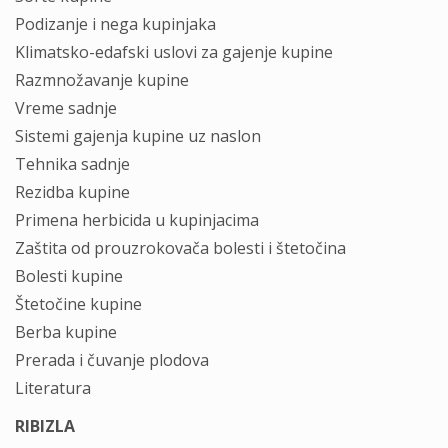
Podizanje i nega kupinjaka
Klimatsko-edafski uslovi za gajenje kupine
Razmnožavanje kupine
Vreme sadnje
Sistemi gajenja kupine uz naslon
Tehnika sadnje
Rezidba kupine
Primena herbicida u kupinjacima
Zaštita od prouzrokovača bolesti i štetočina
Bolesti kupine
Štetočine kupine
Berba kupine
Prerada i čuvanje plodova
Literatura
RIBIZLA