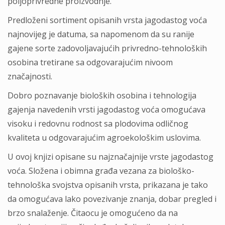
poljoprivredne proizvodnje.
Predloženi sortiment opisanih vrsta jagodastog voća
najnovijeg je datuma, sa napomenom da su ranije
gajene sorte zadovoljavajućih privredno-tehnoloških
osobina tretirane sa odgovarajućim nivoom
značajnosti.
Dobro poznavanje bioloških osobina i tehnologija
gajenja navedenih vrsti jagodastog voća omogućava
visoku i redovnu rodnost sa plodovima odličnog
kvaliteta u odgovarajućim agroekološkim uslovima.
U ovoj knjizi opisane su najznačajnije vrste jagodastog
voća. Složena i obimna građa vezana za biološko-
tehnološka svojstva opisanih vrsta, prikazana je tako
da omogućava lako povezivanje znanja, dobar pregled i
brzo snalaženje. Čitaocu je omogućeno da na