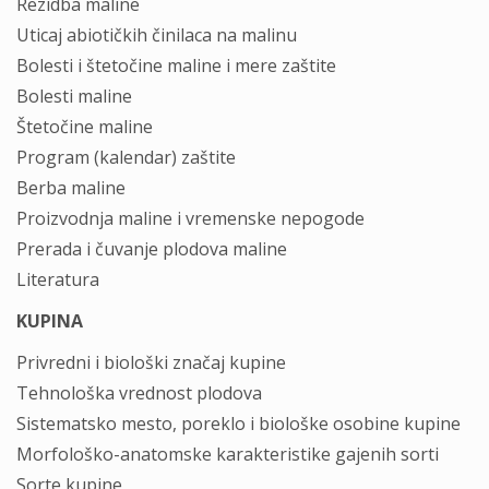
Rezidba maline
Uticaj abiotičkih činilaca na malinu
Bolesti i štetočine maline i mere zaštite
Bolesti maline
Štetočine maline
Program (kalendar) zaštite
Berba maline
Proizvodnja maline i vremenske nepogode
Prerada i čuvanje plodova maline
Literatura
KUPINA
Privredni i biološki značaj kupine
Tehnološka vrednost plodova
Sistematsko mesto, poreklo i biološke osobine kupine
Morfološko-anatomske karakteristike gajenih sorti
Sorte kupine