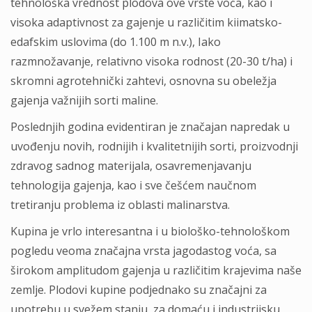
tehnološka vrednost plodova ove vrste voća, kao i
visoka adaptivnost za gajenje u različitim kiimatsko-
edafskim uslovima (do 1.100 m n.v.), Iako
razmnožavanje, relativno visoka rodnost (20-30 t/ha) i
skromni agrotehnički zahtevi, osnovna su obeležja
gajenja važnijih sorti maline.
Poslednjih godina evidentiran je značajan napredak u
uvođenju novih, rodnijih i kvalitetnijih sorti, proizvodnji
zdravog sadnog materijala, osavremenjavanju
tehnologija gajenja, kao i sve češćem naučnom
tretiranju problema iz oblasti malinarstva.
Kupina je vrlo interesantna i u biološko-tehnološkom
pogledu veoma značajna vrsta jagodastog voća, sa
širokom amplitudom gajenja u različitim krajevima naše
zemlje. Plodovi kupine podjednako su značajni za
upotrebu u svežem stanju, za domaću i industrijsku