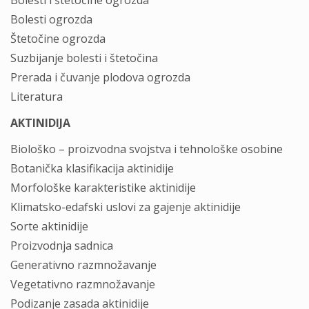
Bolesti i štetočine ogrozda
Bolesti ogrozda
Štetočine ogrozda
Suzbijanje bolesti i štetočina
Prerada i čuvanje plodova ogrozda
Literatura
AKTINIDIJA
Biološko – proizvodna svojstva i tehnološke osobine
Botanička klasifikacija aktinidije
Morfološke karakteristike aktinidije
Klimatsko-edafski uslovi za gajenje aktinidije
Sorte aktinidije
Proizvodnja sadnica
Generativno razmnožavanje
Vegetativno razmnožavanje
Podizanje zasada aktinidije