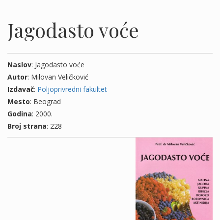
Jagodasto voće
Naslov
: Jagodasto voće
Autor
: Milovan Veličković
Izdavač
:
Poljoprivredni fakultet
Mesto
: Beograd
Godina
: 2000.
Broj strana
: 228