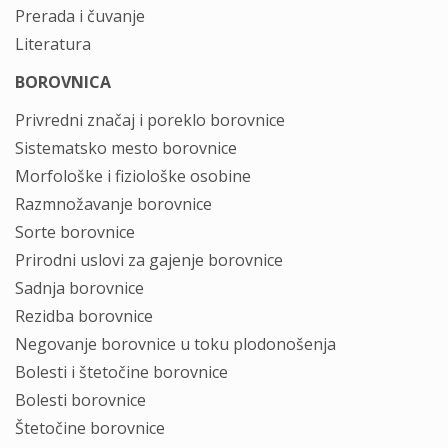
Prerada i čuvanje
Literatura
BOROVNICA
Privredni značaj i poreklo borovnice
Sistematsko mesto borovnice
Morfološke i fiziološke osobine
Razmnožavanje borovnice
Sorte borovnice
Prirodni uslovi za gajenje borovnice
Sadnja borovnice
Rezidba borovnice
Negovanje borovnice u toku plodonošenja
Bolesti i štetočine borovnice
Bolesti borovnice
Štetočine borovnice