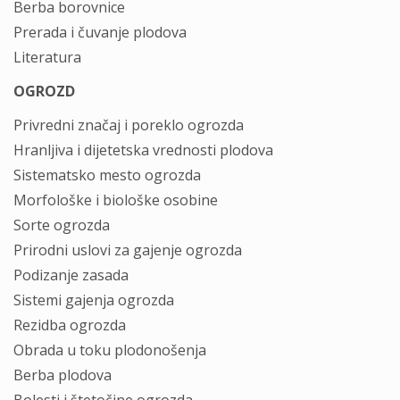
Berba borovnice
Prerada i čuvanje plodova
Literatura
OGROZD
Privredni značaj i poreklo ogrozda
Hranljiva i dijetetska vrednosti plodova
Sistematsko mesto ogrozda
Morfološke i biološke osobine
Sorte ogrozda
Prirodni uslovi za gajenje ogrozda
Podizanje zasada
Sistemi gajenja ogrozda
Rezidba ogrozda
Obrada u toku plodonošenja
Berba plodova