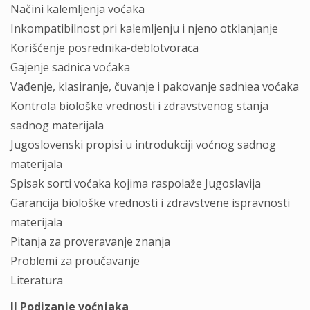
Načini kalemljenja voćaka
Inkompatibilnost pri kalemljenju i njeno otklanjanje
Korišćenje posrednika-deblotvoraca
Gajenje sadnica voćaka
Vađenje, klasiranje, čuvanje i pakovanje sadniea voćaka
Kontrola biološke vrednosti i zdravstvenog stanja
sadnog materijala
Jugoslovenski propisi u introdukciji voćnog sadnog
materijala
Spisak sorti voćaka kojima raspolaže Jugoslavija
Garancija biološke vrednosti i zdravstvene ispravnosti
materijala
Pitanja za proveravanje znanja
Problemi za proučavanje
Literatura
II Podizanje voćnjaka