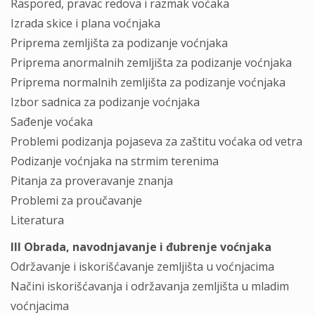
Raspored, pravac redova i razmak voćaka
Izrada skice i plana voćnjaka
Priprema zemljišta za podizanje voćnjaka
Priprema anormalnih zemljišta za podizanje voćnjaka
Priprema normalnih zemljišta za podizanje voćnjaka
Izbor sadnica za podizanje voćnjaka
Sađenje voćaka
Problemi podizanja pojaseva za zaštitu voćaka od vetra
Podizanje voćnjaka na strmim terenima
Pitanja za proveravanje znanja
Problemi za proučavanje
Literatura
III Obrada, navodnjavanje i đubrenje voćnjaka
Održavanje i iskorišćavanje zemljišta u voćnjacima
Načini iskorišćavanja i održavanja zemljišta u mladim
voćnjacima