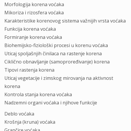
Morfologija korena voćaka
Mikoriza i rizosfera voćaka
Karakteristike korenovog sistema važnijih vrsta voćaka
Funkcija korena voćaka
Formiranje korena voćaka
Biohemijsko-fiziološki procesi u korenu voćaka
Uticaj spoljašnjih činilaca na rastenje korena
Ciklično obnavljanje (samoproređivanje) korena
Tipovi rastenja korena
Uticaj vegetacije i zimskog mirovanja na aktivnost
korena
Kontrola stanja korena voćaka
Nadzemni organi voćaka i njihove funkcije
Deblo voćaka
Krošnja (kruna) voćaka
Grančice voćaka