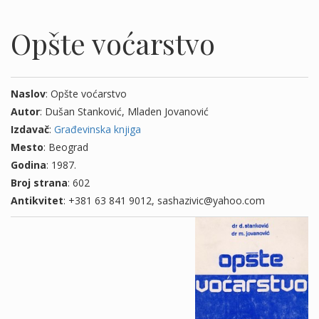
Opšte voćarstvo
Naslov
: Opšte voćarstvo
Autor
: Dušan Stanković, Mladen Jovanović
Izdavač
:
Građevinska knjiga
Mesto
: Beograd
Godina
: 1987.
Broj strana
: 602
Antikvitet
: +381 63 841 9012, sashazivic@yahoo.com