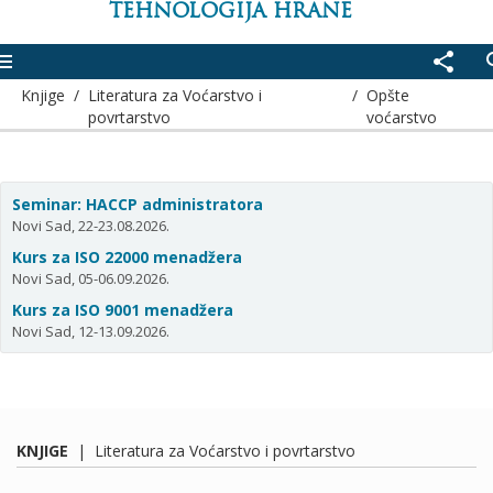
TEHNOLOGIJA HRANE
enu
share
se
Knjige
/
Literatura za Voćarstvo i
/
Opšte
povrtarstvo
voćarstvo
Seminar: HACCP administratora
Novi Sad, 22-23.08.2026.
Kurs za ISO 22000 menadžera
Novi Sad, 05-06.09.2026.
Kurs za ISO 9001 menadžera
Novi Sad, 12-13.09.2026.
KNJIGE
|
Literatura za Voćarstvo i povrtarstvo