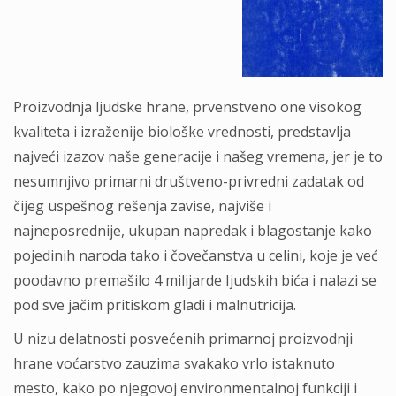
Proizvodnja ljudske hrane, prvenstveno one visokog
kvaliteta i izraženije biološke vrednosti, predstavlja
najveći izazov naše generacije i našeg vremena, jer je to
nesumnjivo primarni društveno-privredni zadatak od
čijeg uspešnog rešenja zavise, najviše i
najneposrednije, ukupan napredak i blagostanje kako
pojedinih naroda tako i čovečanstva u celini, koje je već
poodavno premašilo 4 milijarde Ijudskih bića i nalazi se
pod sve jačim pritiskom gladi i malnutricija.
U nizu delatnosti posvećenih primarnoj proizvodnji
hrane voćarstvo zauzima svakako vrlo istaknuto
mesto, kako po njegovoj environmentalnoj funkciji i