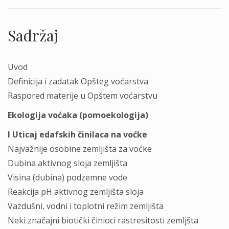
Sadržaj
Uvod
Definicija i zadatak Opšteg voćarstva
Raspored materije u Opštem voćarstvu
Ekologija voćaka (pomoekologija)
I Uticaj edafskih činilaca na voćke
Najvažnije osobine zemljišta za voćke
Dubina aktivnog sloja zemljišta
Visina (dubina) podzemne vode
Reakcija pH aktivnog zemljišta sloja
Vazdušni, vodni i toplotni režim zemljišta
Neki značajni biotički činioci rastresitosti zemljšta