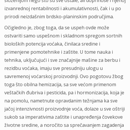
složenijom nego što su sve ostale, ali doprinose i njenoj
izvanrednoj rentabilnosti i akumulativnosti, čak i u po
prirodi neizdašnim brdsko-planinskim područjima.
Očigledno je, zbog toga, da se uspeh ovde može
ostvariti samo uspešnom i skladnom spregom sortnih
bioloških potencija voćaka, činilaca sredine i
primenjene pomotehnike i zaštite. U tome nauka i
tehnika, uključujući i sve značajnije mašine za berbu i
rezidbu voćaka, imaju sve presudniju ulogu u
savremenoj voćarskoj proizvodnji. Ovo pogotovu žbog
toga što obilna hemizacija, sa sve većom primenom
veštačkih đubriva i pesticida, pa i hormonizacija, koja je
na pomolu, nametnute opravdanim težnjama ka sve
jačoj intenzivnosti proizvodnje voća, dolaze u sve oštriji
sukob sa imperativima zaštite i unapređenja čovekove
životne sredine, a noročito sa sprečavanjem zagadenja