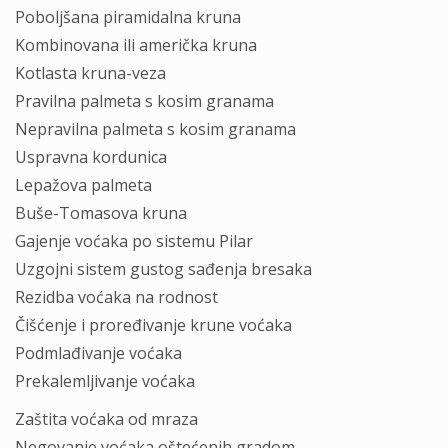
Poboljšana piramidalna kruna
Kombinovana ili američka kruna
Kotlasta kruna-veza
Pravilna palmeta s kosim granama
Nepravilna palmeta s kosim granama
Uspravna kordunica
Lepažova palmeta
Buše-Tomasova kruna
Gajenje voćaka po sistemu Pilar
Uzgojni sistem gustog sađenja bresaka
Rezidba voćaka na rodnost
Čišćenje i proređivanje krune voćaka
Podmlađivanje voćaka
Prekalemljivanje voćaka
Zaštita voćaka od mraza
Negovanje voćaka oštećenih gradom