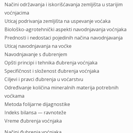
Načini održavanja i iskorišćavanja zemljišta u starijim
voćnjacima
Uticaj podrivanja zemljišta na uspevanje voćaka
Biološko-agrotehnički aspekti navodnjavanja voćnjaka
Prednosti i nedostaci pojedinih načina navodnjavanja
Uticaj navodnjavanja na voćke
Navodnjavanje s đubrenjem
Opšti principi i tehnika đubrenja voćnjaka
Specifičnost i složenost đubrenja voćnjaka
Ciljevi i pravci đubrenja u voćarstvu
Određivanje količina mineralnih materija potrebnih
voćkama
Metoda folijarne dijagnostike
Indeks bilansa — ravnoteže
Vreme đubrenja voćnjaka
Načini đubrenja voćnjaka