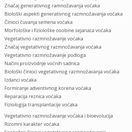
Značaj generativnog ramnožavanja voćaka
Biološki aspekti generativnog razmnožavanja voćaka
Činioci čuvanja semena voćaka
Morfološke i fiziološke osobine sejanaca voćaka
Vegetativno razmnožavanje voćaka
Značaj vegetativnog razmnožavanja voćaka
Vegetativno razmnožavanje podloga
Načini proizvodnje voćnih sadnica
Biološki činioci vegetativnog razmnožavanja voćaka
Izdanci voćaka
Formiranje adventivnog korena voćaka
Reparacija reznica voćaka
Fiziologija transplantacije voćaka
Vegetativno razmnožavanje voćaka i bioevolucija
Rizomni karakter voćaka