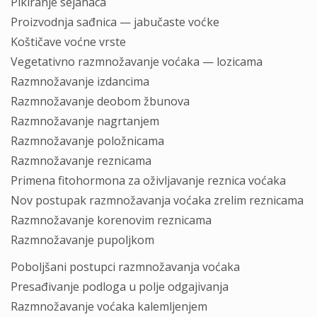
Pikiranje sejanaca
Proizvodnja sađnica — jabučaste voćke
Koštičave voćne vrste
Vegetativno razmnožavanje voćaka — lozicama
Razmnožavanje izdancima
Razmnožavanje deobom žbunova
Razmnožavanje nagrtanjem
Razmnožavanje položnicama
Razmnožavanje reznicama
Primena fitohormona za oživljavanje reznica voćaka
Nov postupak razmnožavanja voćaka zrelim reznicama
Razmnožavanje korenovim reznicama
Razmnožavanje pupoljkom
Poboljšani postupci razmnožavanja voćaka
Presađivanje podloga u polje odgajivanja
Razmnožavanje voćaka kalemljenjem