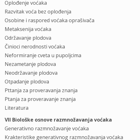
Oplođenje voćaka
Razvitak voća bez oplođenja
Osobine i raspored voćaka oprašivača
Metaksenija voćaka
Održavanje plodova
Činioci nerodnosti voćaka
Neformiranje cveta u pupoljcima
Nezametanje plodova
Neodržavanje plodova
Otpadanje plodova
Pttanja za proveravanja znanja
Ptanja za proveravanje znanja
Literatura
VII Biološke osnove razmnožavanja voćaka
Generativno razmnožavanje voćaka
Krakteristike generativnog razmnožavanja voćaka