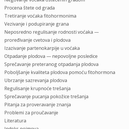
Procena štete od grada
Tretiranje voćaka fitohormonima
Vezivanje i podupiranje grana
Neposredno regulisanje rodnosti voćaka —
proređivanje cvetova i plodova
Izazivanje partenokarpije u voćaka
Otpadanje plodova — nepovoljne posledice
Sprečavanje preteranog otpadanja plodova
Poboljšanje kvaliteta plodova pomoću fitohormona
Ubrzanje sazrevanja plodova
Regulisanje krupnoće trešanja
Sprečavanje pucanja pokožice trešanja
Pitanja za proveravanje znanja
Problemi za proučavanje
Literatura
Indeks pojmova