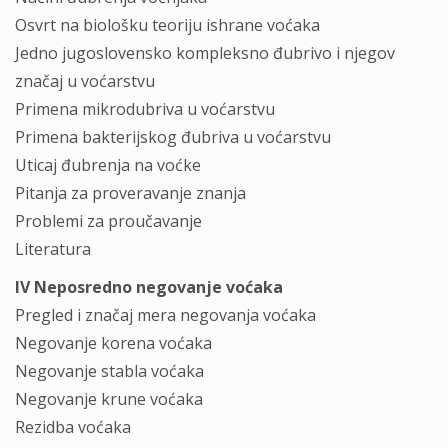
Osvrt na biološku teoriju ishrane voćaka
Jedno jugoslovensko kompleksno đubrivo i njegov
značaj u voćarstvu
Primena mikrodubriva u voćarstvu
Primena bakterijskog đubriva u voćarstvu
Uticaj đubrenja na voćke
Pitanja za proveravanje znanja
Problemi za proučavanje
Literatura
IV Neposredno negovanje voćaka
Pregled i značaj mera negovanja voćaka
Negovanje korena voćaka
Negovanje stabla voćaka
Negovanje krune voćaka
Rezidba voćaka