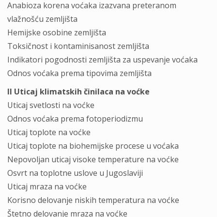
Anabioza korena voćaka izazvana preteranom
vlažnošću zemljišta
Hemijske osobine zemljišta
Toksičnost i kontaminisanost zemljišta
Indikatori pogodnosti zemljišta za uspevanje voćaka
Odnos voćaka prema tipovima zemljišta
II Uticaj klimatskih činilaca na voćke
Uticaj svetlosti na voćke
Odnos voćaka prema fotoperiodizmu
Uticaj toplote na voćke
Uticaj toplote na biohemijske procese u voćaka
Nepovoljan uticaj visoke temperature na voćke
Osvrt na toplotne uslove u Jugoslaviji
Uticaj mraza na voćke
Korisno delovanje niskih temperatura na voćke
Štetno delovanje mraza na voćke