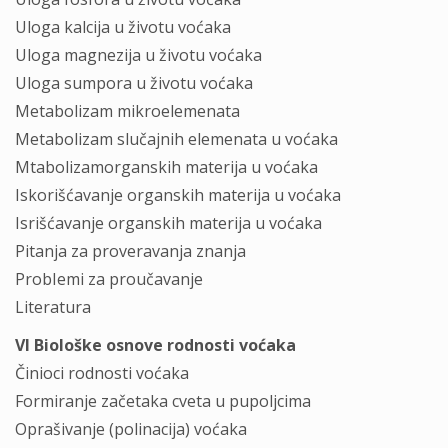
Uloga kalcija u životu voćaka
Uloga magnezija u životu voćaka
Uloga sumpora u životu voćaka
Metabolizam mikroelemenata
Metabolizam slučajnih elemenata u voćaka
Mtabolizamorganskih materija u voćaka
Iskorišćavanje organskih materija u voćaka
Isrišćavanje organskih materija u voćaka
Pitanja za proveravanja znanja
ProbIemi za proučavanje
Literatura
VI Biološke osnove rodnosti voćaka
Činioci rodnosti voćaka
Formiranje začetaka cveta u pupoljcima
Oprašivanje (polinacija) voćaka