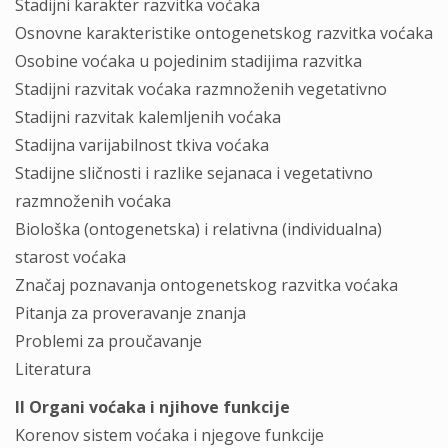
Stadijni karakter razvitka voćaka
Osnovne karakteristike ontogenetskog razvitka voćaka
Osobine voćaka u pojedinim stadijima razvitka
Stadijni razvitak voćaka razmnoženih vegetativno
Stadijni razvitak kalemljenih voćaka
Stadijna varijabilnost tkiva voćaka
Stadijne sličnosti i razlike sejanaca i vegetativno
razmnoženih voćaka
Biološka (ontogenetska) i relativna (individualna)
starost voćaka
Značaj poznavanja ontogenetskog razvitka voćaka
Pitanja za proveravanje znanja
Problemi za proučavanje
Literatura
II Organi voćaka i njihove funkcije
Korenov sistem voćaka i njegove funkcije