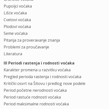
Pupoijci voćaka
Lišće voćaka
Cvetovi voćaka
Plodovi voćaka
Seme voćaka
Pitanja za proveravanje znanja
Problemi za proučavanje
Literatura
III Periodi rastenja i rodnosti voćaka
Karakter promena u razvitku voćaka
Pregled perioda rastenja i rodnosti voćaka
Kritički osvrt na Šitovu i predlog nove podele
Period početne nerodnosti voćaka
Period rastuće rodnosti voćaka
Period maksimalne rodnosti voćaka