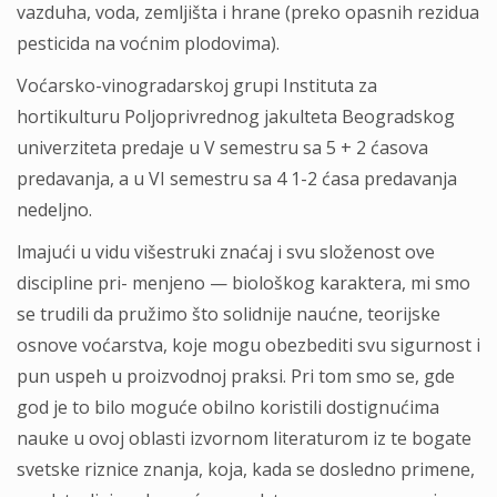
vazduha, voda, zemljišta i hrane (preko opasnih rezidua
pesticida na voćnim plodovima).
Voćarsko-vinogradarskoj grupi Instituta za
hortikulturu Poljoprivrednog jakulteta Beogradskog
univerziteta predaje u V semestru sa 5 + 2 ćasova
predavanja, a u VI semestru sa 4 1-2 ćasa predavanja
nedeljno.
lmajući u vidu višestruki znaćaj i svu složenost ove
discipline pri- menjeno — biološkog karaktera, mi smo
se trudili da pružimo što solidnije naućne, teorijske
osnove voćarstva, koje mogu obezbediti svu sigurnost i
pun uspeh u proizvodnoj praksi. Pri tom smo se, gde
god je to bilo moguće obilno koristili dostignućima
nauke u ovoj oblasti izvornom literaturom iz te bogate
svetske riznice znanja, koja, kada se dosledno primene,