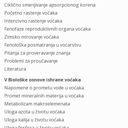
Ciklično smenjivanje apsorpcionog korena
Početno rastenje voćaka
Intenzivno rastenje voćaka
Fenofaze reproduktivnih organa voćaka
Zimsko mirovanje voćaka
Fenološka posmatranja u voćarstvu
Pitanja za proveravanje znanja
Problemi za proučavanje
Literatura
V Biološke osnove ishrane voćaka
Napomene o prometu vode u voćaka
Promet mineralnih materija u voćaka
Metabolizam makroelemenata
Uloga azota u životu voćaka
Uloga kalija u životu voćaka
Uloga fosfora u životu voćaka