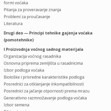
formi voćaka
Pitanja za proveravanje znanja
Problemi za proučavanje
Literatura
Drugi deo — Principi tehnike gajenja voćaka
(pomotehnike)
I Proizvodnja voćnog sadnog materijala
Organizacija voćnog rasadnika
Osnovna priprema zemljišta u rasadnicima
Izbor podloga voćaka
Biološke i privredne karakteristike podloga
Posrednici za otklanjanje inkompatibilnosti
Posrednici za jačanje otpornosti prema mrazu
Generativno razmnožavanje podloga voćaka
Izbor semena