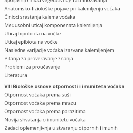
Spoljašnji činioci vegetativnog razmnožavanja
Anatomsko-fiziološke pojave pri kalemljenju voćaka
Činioci srastanja kalema voćaka
Međusobni uticaj komponenata kalemljenja
Uticaj hipobiota na voćke
Uticaj epibiota na voćke
Nasledne varijacije voćaka izazvane kalemljenjem
Pitanja za proveravanje znanja
Problemi za proučavanje
Literatura
VIII Biološke osnove otpornosti i imuniteta voćaka
Otpornost voćaka prema suši
Otpornost voćaka prema mrazu
Otpornost voćaka prema parazitima
Novija shvatanja o imunitetu voćaka
Zadaci oplemenjivnja u stvaranju otpornih i imunih