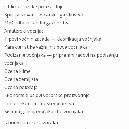
Oblici voćarske proizvodnje
Specijalizovano voćarsko gazdinstvo
Mešovita voćarska gazdinstva
Amaterski voćnjaci
Tipovi voćnih zasada — klasifikacija voćnjaka
Karakteristike važnijih tipova voćnjaka
Podizanje voćnjaka — pripremni radovi na podizanju
voćnjaka
Ocena klime
Ocena zemljišta
Ocena položaja
Ekonomski uslovi voćarske proizvodnje
Činioci ekonomičnosti voćarstva
Sistemi gajenja voćaka i tip voćnjaka
Izbor vrsta i sorti voćaka