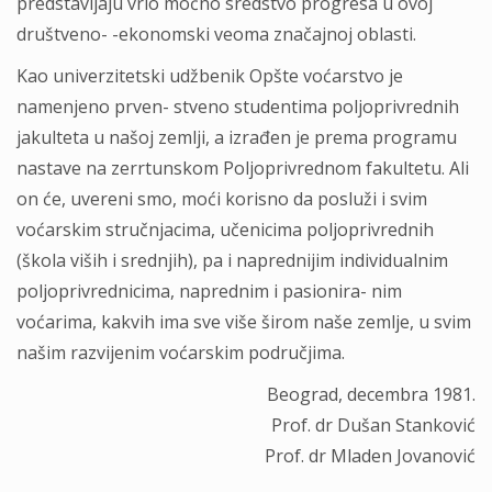
predstavljaju vrlo moćno sredstvo progresa u ovoj
društveno- -ekonomski veoma značajnoj oblasti.
Kao univerzitetski udžbenik Opšte voćarstvo je
namenjeno prven- stveno studentima poljoprivrednih
jakulteta u našoj zemlji, a izrađen je prema programu
nastave na zerrtunskom Poljoprivrednom fakultetu. Ali
on će, uvereni smo, moći korisno da posluži i svim
voćarskim stručnjacima, učenicima poljoprivrednih
(škola viših i srednjih), pa i naprednijim individualnim
poljoprivrednicima, naprednim i pasionira- nim
voćarima, kakvih ima sve više širom naše zemlje, u svim
našim razvijenim voćarskim područjima.
Beograd, decembra 1981.
Prof. dr Dušan Stanković
Prof. dr Mladen Jovanović