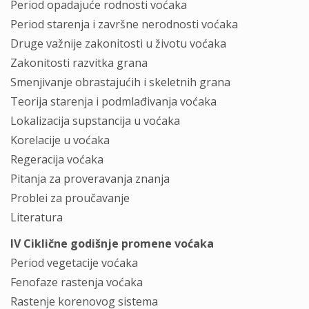
Period opadajuće rodnosti voćaka
Period starenja i završne nerodnosti voćaka
Druge važnije zakonitosti u životu voćaka
Zakonitosti razvitka grana
Smenjivanje obrastajućih i skeletnih grana
Teorija starenja i podmlađivanja voćaka
Lokalizacija supstancija u voćaka
Korelacije u voćaka
Regeracija voćaka
Pitanja za proveravanja znanja
Problei za proučavanje
Literatura
IV Ciklične godišnje promene voćaka
Period vegetacije voćaka
Fenofaze rastenja voćaka
Rastenje korenovog sistema