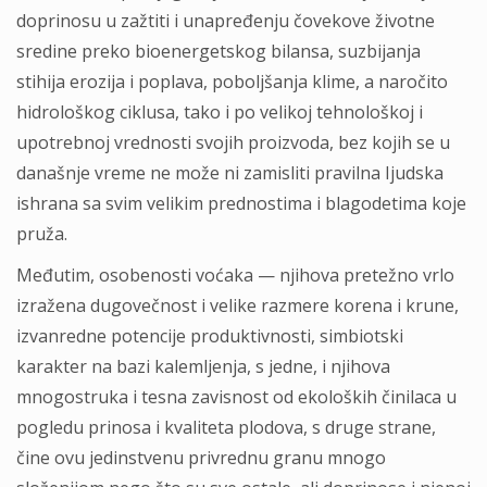
doprinosu u zažtiti i unapređenju čovekove životne
sredine preko bioenergetskog bilansa, suzbijanja
stihija erozija i poplava, poboljšanja klime, a naročito
hidrološkog ciklusa, tako i po velikoj tehnološkoj i
upotrebnoj vrednosti svojih proizvoda, bez kojih se u
današnje vreme ne može ni zamisliti pravilna Ijudska
ishrana sa svim velikim prednostima i blagodetima koje
pruža.
Međutim, osobenosti voćaka — njihova pretežno vrlo
izražena dugovečnost i velike razmere korena i krune,
izvanredne potencije produktivnosti, simbiotski
karakter na bazi kalemljenja, s jedne, i njihova
mnogostruka i tesna zavisnost od ekoloških činilaca u
pogledu prinosa i kvaliteta plodova, s druge strane,
čine ovu jedinstvenu privrednu granu mnogo