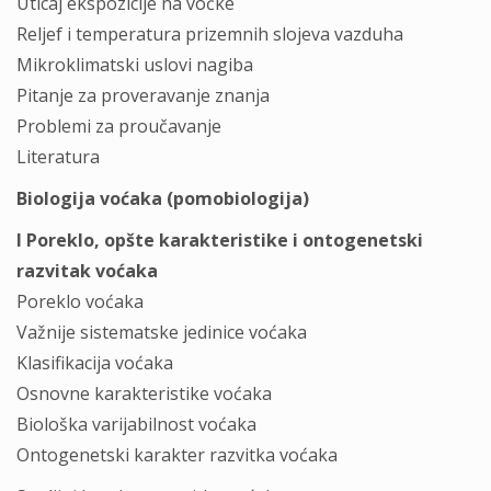
Uticaj ekspozicije na voćke
Reljef i temperatura prizemnih slojeva vazduha
Mikroklimatski uslovi nagiba
Pitanje za proveravanje znanja
Problemi za proučavanje
Literatura
Biologija voćaka (pomobiologija)
I Poreklo, opšte karakteristike i ontogenetski
razvitak voćaka
Poreklo voćaka
Važnije sistematske jedinice voćaka
Klasifikacija voćaka
Osnovne karakteristike voćaka
Biološka varijabilnost voćaka
Ontogenetski karakter razvitka voćaka