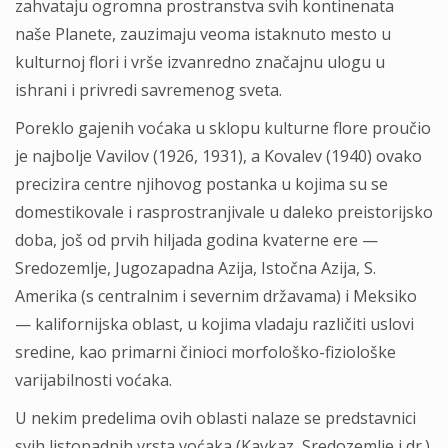
zahvataju ogromna prostranstva svih kontinenata
naše Planete, zauzimaju veoma istaknuto mesto u
kulturnoj flori i vrše izvanredno značajnu ulogu u
ishrani i privredi savremenog sveta.
Poreklo gajenih voćaka u sklopu kulturne flore proučio
je najbolje Vavilov (1926, 1931), a Kovalev (1940) ovako
precizira centre njihovog postanka u kojima su se
domestikovale i rasprostranjivale u daleko preistorijsko
doba, još od prvih hiljada godina kvaterne ere —
Sredozemlje, Jugozapadna Azija, Istočna Azija, S.
Amerika (s centralnim i severnim državama) i Meksiko
— kalifornijska oblast, u kojima vladaju različiti uslovi
sredine, kao primarni činioci morfološko-fiziološke
varijabilnosti voćaka.
U nekim predelima ovih oblasti nalaze se predstavnici
svih listopadnih vrsta voćaka (Kavkaz, Sredozemlje i dr.).