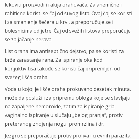
lekoviti proizvodi i rakija orahovača. Za anemične i
rahitične koristi se čaj od suvog lista. Ovaj čaj se koristi
i za smanjenje šećera u krvi, a preporučuje se i
bolesnicima od jetre. Čaj od svežih listova preporučuje
se za jačanje nerava.
List oraha ima antiseptično dejstvo, pa se koristi za
brže zarastanje rana. Za ispiranje oka kod
konjuktivitisa takođe se koristi čaj pripremljen od
svežeg lišća oraha.
Voda u kojoj je lišće oraha prokuvano desetak minuta,
može da posluži i za pripremu obloga koje se stavljaju
na zapaljene hemoroide, zatim za ispiranje grla,
vaginalno ispiranje u slučaju „belog pranja“, protiv
preteranog znojenja nogu, promrzlina i dr.
Jezgro se preporačuje protiv proliva i crevnih parazita.