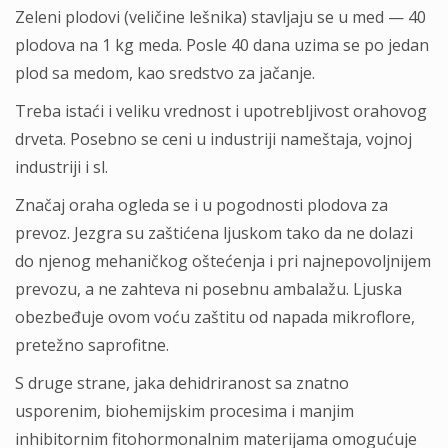
Zeleni plodovi (veličine lešnika) stavljaju se u med — 40
plodova na 1 kg meda. Posle 40 dana uzima se po jedan
plod sa medom, kao sredstvo za jačanje.
Treba istaći i veliku vrednost i upotrebljivost orahovog
drveta. Posebno se ceni u industriji nameštaja, vojnoj
industriji i sl.
Značaj oraha ogleda se i u pogodnosti plodova za
prevoz. Jezgra su zaštićena ljuskom tako da ne dolazi
do njenog mehaničkog oštećenja i pri najnepovoljnijem
prevozu, a ne zahteva ni posebnu ambalažu. Ljuska
obezbeđuje ovom voću zaštitu od napada mikroflore,
pretežno saprofitne.
S druge strane, jaka dehidriranost sa znatno
usporenim, biohemijskim procesima i manjim
inhibitornim fitohormonalnim materijama omogućuje