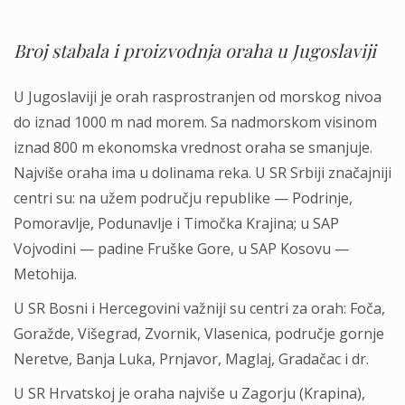
Broj stabala i proizvodnja oraha u Jugoslaviji
U Jugoslaviji je orah rasprostranjen od morskog nivoa
do iznad 1000 m nad morem. Sa nadmorskom visinom
iznad 800 m ekonomska vrednost oraha se smanjuje.
Najviše oraha ima u dolinama reka. U SR Srbiji značajniji
centri su: na užem području republike — Podrinje,
Pomoravlje, Podunavlje i Timočka Krajina; u SAP
Vojvodini — padine Fruške Gore, u SAP Kosovu —
Metohija.
U SR Bosni i Hercegovini važniji su centri za orah: Foča,
Goražde, Višegrad, Zvornik, Vlasenica, područje gornje
Neretve, Banja Luka, Prnjavor, Maglaj, Gradačac i dr.
U SR Hrvatskoj je oraha najviše u Zagorju (Krapina),