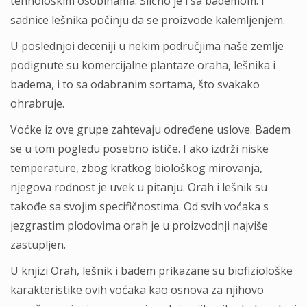
tehnološkim osobinama. Slično je i sa bademom. I
sadnice lešnika počinju da se proizvode kalemljenjem.
U poslednjoi deceniji u nekim područjima naše zemlje
podignute su komercijalne plantaze oraha, lešnika i
badema, i to sa odabranim sortama, što svakako
ohrabruje.
Voćke iz ove grupe zahtevaju određene uslove. Badem
se u tom pogledu posebno ističe. I ako izdrži niske
temperature, zbog kratkog biološkog mirovanja,
njegova rodnost je uvek u pitanju. Orah i lešnik su
takođe sa svojim specifičnostima. Od svih voćaka s
jezgrastim plodovima orah je u proizvodnji najviše
zastupljen.
U knjizi Orah, lešnik i badem prikazane su biofiziološke
karakteristike ovih voćaka kao osnova za njihovo