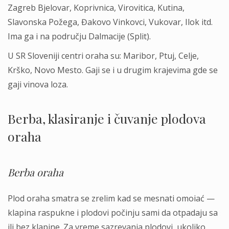
Zagreb Bjelovar, Koprivnica, Virovitica, Kutina,
Slavonska Požega, Đakovo Vinkovci, Vukovar, Ilok itd.
Ima ga i na području Dalmacije (Split).
U SR Sloveniji centri oraha su: Maribor, Ptuj, Celje,
Krško, Novo Mesto. Gaji se i u drugim krajevima gde se
gaji vinova loza.
Berba, klasiranje i čuvanje plodova
oraha
Berba oraha
Plod oraha smatra se zrelim kad se mesnati omoiać —
klapina raspukne i plodovi počinju sami da otpadaju sa
ili bez klapine. Za vreme sazrevanja plodovi, ukoliko