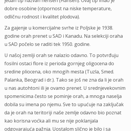
jedan tip nazvan hensen (Hansen). Ovaj tip imao je
dobre osobine (otpornost na niske temperature,
odličnu rodnost i kvalitet plodova).
Za gajenje u komercijalne svrhe iz Poljske je 1938.
godine orah prenet u SAD i Kanadu. Na selekciji oraha
u SAD počelo se raditi tek 1950. godine.
U našoj zemlji orah se nalazio odavno. To potvrđuju
fosilni ostaci flore iz perioda gornjeg oligocena do
sredine pliocena, oko mnogih mesta (Tuzla, Smed.
Palanka, Beograd i dr.). Tako se još ne zna da li je orah
u nas autohtoni ili je ovamo prenet. U srednjevekovnim
spomenicima često se pominje orah, a mnoga naselja
dobila su imena po njemu. Sve to upućuje na zaključak
da je orah na teritoriji naše zemlje odavno bio poznat
kao korisna voćka ali mu se nije poklanjala
odgovarajuća pažnja. Uostalom slično je bilo i sa