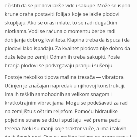
očistiti da se plodovi lakše vide i sakupe. Može se ispod
krune oraha postaviti folija s koje se lakše plodovi
skupljaju. Ako se orasi mlate, to se radi dugačkim
niotkama. Vodi se računa o momentu berbe radi
dobijanja dobrog kvaliteta. Klapina treba da ispuca i da
plodovi lako ispadaju. Za kvalitet plodova nije dobro da
duže leže po zemlji. Odmah ih treba sakupiti. Posle
branja plodovi se podvrgavaju pranju i sušenju.
Postoje nekoliko tipova mašina tresača — vibratora.
Učinjen je značajan napredak u njihovoj konstrukciji.
Ima ih teških samohodnih sa velikom snagom i
kratkotrajnim vibracijama. Mogu se podešavati za rad
na zemljištu s oštrim reljefom. Pomoću hidraulike
pojedine strane se dižu i spuštaju, već prema padu
terena. Neki su manji koje traktor vuče, a ima i takvih