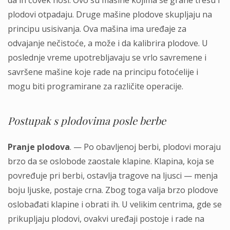
da ih čovek nosi. Ovo su mašine kojima se grane tresu i
plodovi otpadaju. Druge mašine plodove skupljaju na
principu usisivanja. Ova mašina ima uređaje za
odvajanje nečistoće, a može i da kalibrira plodove. U
poslednje vreme upotrebljavaju se vrlo savremene i
savršene mašine koje rade na principu fotoćelije i
mogu biti programirane za različite operacije.
Postupak s plodovima posle berbe
Pranje plodova
. — Po obavljenoj berbi, plodovi moraju
brzo da se oslobode zaostale klapine. Klapina, koja se
povređuje pri berbi, ostavlja tragove na ljusci — menja
boju ljuske, postaje crna. Zbog toga valja brzo plodove
oslobađati klapine i obrati ih. U velikim centrima, gde se
prikupljaju plodovi, ovakvi uređaji postoje i rade na