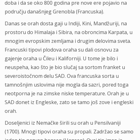
doba i da se oko 800 godina pre nove ere pojavio na
području današnjeg Grenobla (Francuska).
Danas se orah dosta gaji u Indiji, Kini, Mandžuriji, na
prostoru do Himalaja i Sibira, na obroncima Karpata, u
mnogim evropskim zemljama i drugim delovima sveta.
Francuski tipovi plodova oraha su dali osnovu za
gajenje oraha u Čileu i Kaliforniji. U tome je bilo i
neuspeha, kao što je bio slučaj sa sortom franket u
severoistočnom delu SAD. Ova francuska sorta u
tamnošnjim uslovima nije mogla da sazri, pored toga
neotporna je na zimske niske temperature. Orah je u
SAD donet iz Engleske, zato se tamo još zove i engleski
orah.
Doseljenici iz Nemačke širili su orah u Pensilvaniji
(1700). Mnogi tipovi oraha su propali. Zadržao se samo