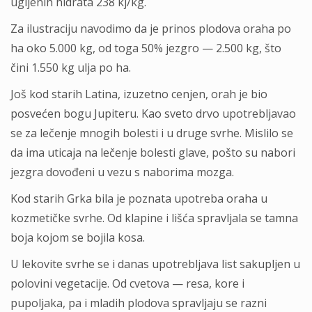
ugljenih hidrata 238 kj/kg.
Za ilustraciju navodimo da je prinos plodova oraha po
ha oko 5.000 kg, od toga 50% jezgro — 2.500 kg, što
čini 1.550 kg ulja po ha.
Još kod starih Latina, izuzetno cenjen, orah je bio
posvećen bogu Jupiteru. Kao sveto drvo upotrebljavao
se za lečenje mnogih bolesti i u druge svrhe. Mislilo se
da ima uticaja na lečenje bolesti glave, pošto su nabori
jezgra dovođeni u vezu s naborima mozga.
Kod starih Grka bila je poznata upotreba oraha u
kozmetičke svrhe. Od klapine i lišća spravljala se tamna
boja kojom se bojila kosa.
U lekovite svrhe se i danas upotrebljava list sakupljen u
polovini vegetacije. Od cvetova — resa, kore i
pupoljaka, pa i mladih plodova spravljaju se razni