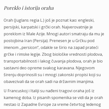
Poreklo i istorija oraha
Orah (Juglans regia L.) još je poznat kao: engleski,
persijski, karpatski i grčki orah. Najverovatnije je
poreklom iz Male Azije. Mnogi autori smatraju da mu je
postojbina Iran (Persija). Prenesen je u Grčku pod
imenom ,,persicon“, odakle se širio na zapad prateći
grčke i rimske legije. Zbog biološke vrednosti plodova,
transportabilnosti i lakog čuvanja plodova, orah je bio
sastavni deo opreme svakog karavana. Njegovom
širenju doprinosili su i mnogi zakonski propisi koji su
obavezivali da se orah sadi na državnim imanjima.
U Francuskoj i Italiji su nađeni tragovi oraha još iz
kamenog doba. Iz pisanih spomenika se vidi da je orah
nestao iz Zapadne Evrope za vreme četvrtog ledenog