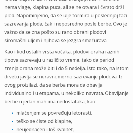
nema vlage, klapina puca, ali se ne otvara i čvrsto drži
plod. Napominjeino, da se ulje formira u poslednjoj fazi
sazrevanja ploda, čak i neposredno posle berbe. Ovo je
važno da se zna pošto su rano obrani plodovi
siromašni uljem i njihova se jezgra smežurava.
Kao i kod ostalih vrsta voćaka, plodovi oraha raznih
tipova sazrevaju u različito vreme, tako da period
zrenja oraha može biti i do 5 nedelja. Isto tako, na istom
drvetu javlja se neravnomerno sazrevanje plodova. Iz
ovog proizilazi, da se berba mora da obavlja
individualno i u etapama, u nekoliko navrata. Obavljanje
berbe u jedan mah ima nedostataka, kao:
mlaćenjem se povređuju letorasti,
teško se čiste od klapine,
neujednačen i loš kvalitet,