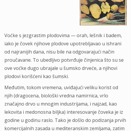
Voćke s jezgrastim plodovima — orah, lešnik i badem,
iako je čovek njihove plodove upotrebljavao u ishrani
od najranijih dana, nisu bile na odgovarajući način
proučavane. To ubedljivo potvrđuje činjenica što su se
ove voćke dugo ubrajale u šumsko drveće, a njihovi
plodovi korišćeni kao šumski.
Međutim, tokom vremena, uviđajući veliku korist od
njih (dragocena, biološki vredna namirnica, vrlo
značajno drvo u mnogim industrijama, i najzad, kao
lekovita i medonosna biljka) interesovanje čoveka je iz
godine u godinu raslo. Tako je došlo do podizanja prvih
komercijalnih zasada u mediteranskim zemljama, zatim