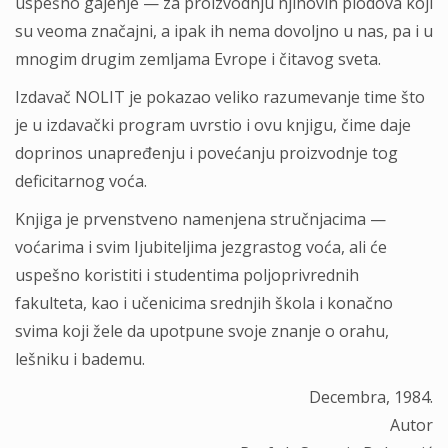
uspešno gajenje — za proizvodnju njihovih plodova koji
su veoma značajni, a ipak ih nema dovoljno u nas, pa i u
mnogim drugim zemljama Evrope i čitavog sveta.
Izdavač NOLIT je pokazao veliko razumevanje time što
je u izdavački program uvrstio i ovu knjigu, čime daje
doprinos unapređenju i povećanju proizvodnje tog
deficitarnog voća.
Knjiga je prvenstveno namenjena stručnjacima —
voćarima i svim Ijubiteljima jezgrastog voća, ali će
uspešno koristiti i studentima poljoprivrednih
fakulteta, kao i učenicima srednjih škola i konačno
svima koji žele da upotpune svoje znanje o orahu,
lešniku i bademu.
Decembra, 1984.
Autor