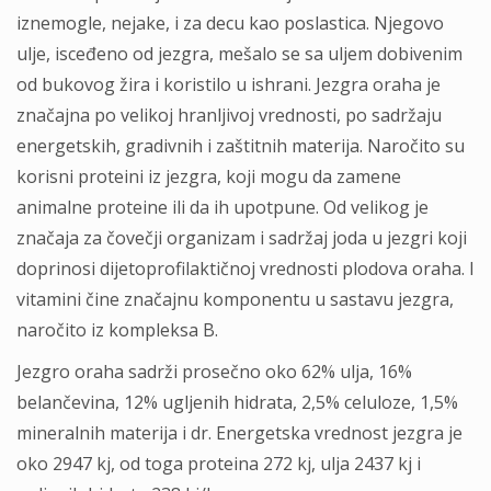
iznemogle, nejake, i za decu kao poslastica. Njegovo
ulje, isceđeno od jezgra, mešalo se sa uljem dobivenim
od bukovog žira i koristilo u ishrani. Jezgra oraha je
značajna po velikoj hranljivoj vrednosti, po sadržaju
energetskih, gradivnih i zaštitnih materija. Naročito su
korisni proteini iz jezgra, koji mogu da zamene
animalne proteine ili da ih upotpune. Od velikog je
značaja za čovečji organizam i sadržaj joda u jezgri koji
doprinosi dijetoprofilaktičnoj vrednosti plodova oraha. I
vitamini čine značajnu komponentu u sastavu jezgra,
naročito iz kompleksa B.
Jezgro oraha sadrži prosečno oko 62% ulja, 16%
belančevina, 12% ugljenih hidrata, 2,5% celuloze, 1,5%
mineralnih materija i dr. Energetska vrednost jezgra je
oko 2947 kj, od toga proteina 272 kj, ulja 2437 kj i