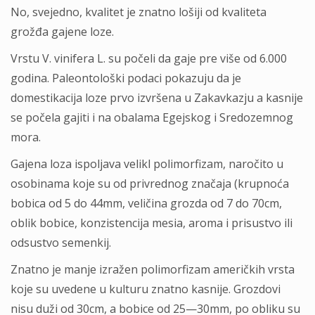
No, svejedno, kvalitet je znatno lošiji od kvaliteta
grožđa gajene loze.
Vrstu V. vinifera L. su počeli da gaje pre više od 6.000
godina. Paleontološki podaci pokazuju da je
domestikacija loze prvo izvršena u Zakavkazju a kasnije
se počela gajiti i na obalama Egejskog i Sredozemnog
mora.
Gajena loza ispoljava velikl polimorfizam, naročito u
osobinama koje su od privrednog značaja (krupnoća
bobica od 5 do 44mm, veličina grozda od 7 do 70cm,
oblik bobice, konzistencija mesia, aroma i prisustvo ili
odsustvo semenkij.
Znatno je manje izražen polimorfizam američkih vrsta
koje su uvedene u kulturu znatno kasnije. Grozdovi
nisu duži od 30cm, a bobice od 25—30mm, po obliku su