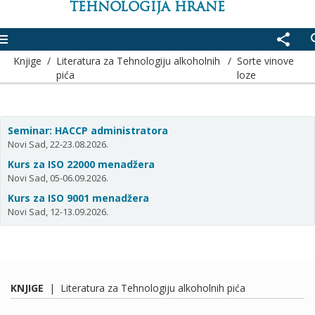
TEHNOLOGIJA HRANE
enu
share
se
Knjige
/
Literatura za Tehnologiju alkoholnih
/
Sorte vinove
pića
loze
Seminar: HACCP administratora
Novi Sad, 22-23.08.2026.
Kurs za ISO 22000 menadžera
Novi Sad, 05-06.09.2026.
Kurs za ISO 9001 menadžera
Novi Sad, 12-13.09.2026.
KNJIGE
|
Literatura za Tehnologiju alkoholnih pića