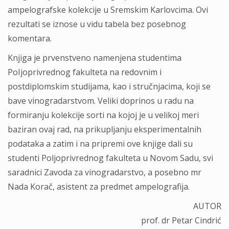
ampelografske kolekcije u Sremskim Karlovcima. Ovi
rezultati se iznose u vidu tabela bez posebnog
komentara.
Knjiga je prvenstveno namenjena studentima
PoIjoprivrednog fakulteta na redovnim i
postdiplomskim studijama, kao i stručnjacima, koji se
bave vinogradarstvom. Veliki doprinos u radu na
formiranju kolekcije sorti na kojoj je u velikoj meri
baziran ovaj rad, na prikupljanju eksperimentalnih
podataka a zatim i na pripremi ove knjige dali su
studenti Poljoprivrednog fakulteta u Novom Sadu, svi
saradnici Zavoda za vinogradarstvo, a posebno mr
Nada Korač, asistent za predmet ampelografija.
AUTOR
prof. dr Petar Cindrić