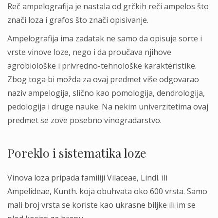
Reč ampelografija je nastala od grčkih reči ampelos što
znači loza i grafos što znači opisivanje.
Ampelografija ima zadatak ne samo da opisuje sorte i
vrste vinove loze, nego i da proučava njihove
agrobiološke i privredno-tehnološke karakteristike.
Zbog toga bi možda za ovaj predmet više odgovarao
naziv ampelogija, slično kao pomologija, dendrologija,
pedologija i druge nauke. Na nekim univerzitetima ovaj
predmet se zove posebno vinogradarstvo.
Poreklo i sistematika loze
Vinova loza pripada familiji Vilaceae, Lindl. ili
Ampelideae, Kunth. koja obuhvata oko 600 vrsta. Samo
mali broj vrsta se koriste kao ukrasne biljke ili im se