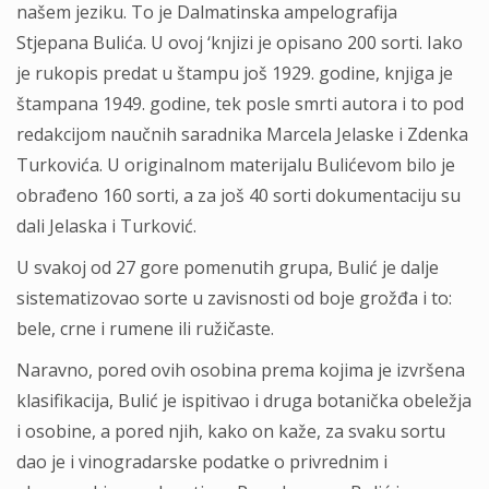
našem jeziku. To je Dalmatinska ampelografija
Stjepana Bulića. U ovoj ‘knjizi je opisano 200 sorti. Iako
je rukopis predat u štampu još 1929. godine, knjiga je
štampana 1949. godine, tek posle smrti autora i to pod
redakcijom naučnih saradnika Marcela Jelaske i Zdenka
Turkovića. U originalnom materijalu Bulićevom bilo je
obrađeno 160 sorti, a za još 40 sorti dokumentaciju su
dali Jelaska i Turković.
U svakoj od 27 gore pomenutih grupa, Bulić je dalje
sistematizovao sorte u zavisnosti od boje grožđa i to:
bele, crne i rumene ili ružičaste.
Naravno, pored ovih osobina prema kojima je izvršena
klasifikacija, Bulić je ispitivao i druga botanička obeležja
i osobine, a pored njih, kako on kaže, za svaku sortu
dao je i vinogradarske podatke o privrednim i