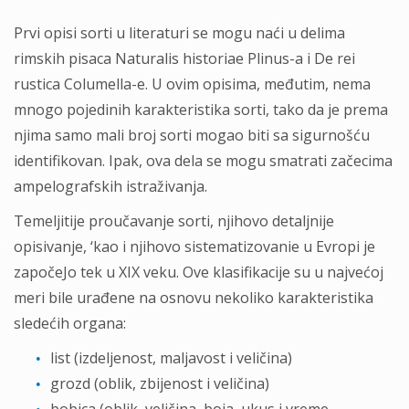
Prvi opisi sorti u literaturi se mogu naći u delima
rimskih pisaca Naturalis historiae Plinus-a i De rei
rustica Columella-e. U ovim opisima, međutim, nema
mnogo pojedinih karakteristika sorti, tako da je prema
njima samo mali broj sorti mogao biti sa sigurnošću
identifikovan. Ipak, ova dela se mogu smatrati začecima
ampelografskih istraživanja.
Temeljitije proučavanje sorti, njihovo detaljnije
opisivanje, ‘kao i njihovo sistematizovanie u Evropi je
započeJo tek u XIX veku. Ove klasifikacije su u najvećoj
meri bile urađene na osnovu nekoliko karakteristika
sledećih organa:
list (izdeljenost, maljavost i veličina)
grozd (oblik, zbijenost i veličina)