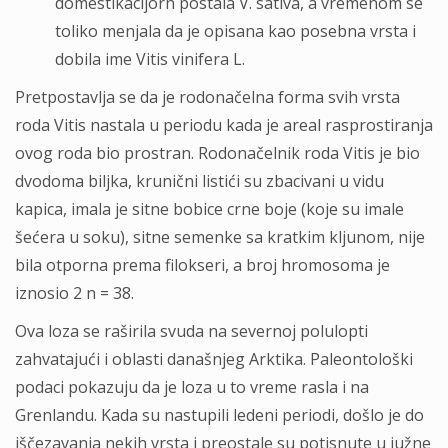
domestikacijorn postala V. sativa, a vremenom se
toliko menjala da je opisana kao posebna vrsta i
dobila ime Vitis vinifera L.
Pretpostavlja se da je rodonačelna forma svih vrsta
roda Vitis nastala u periodu kada je areal rasprostiranja
ovog roda bio prostran. Rodonačelnik roda Vitis je bio
dvodoma biljka, krunični listići su zbacivani u vidu
kapica, imala je sitne bobice crne boje (koje su imale
šećera u soku), sitne semenke sa kratkim kljunom, nije
bila otporna prema filokseri, a broj hromosoma je
iznosio 2 n = 38.
Ova loza se raširila svuda na severnoj polulopti
zahvatajući i oblasti današnjeg Arktika. Paleontološki
podaci pokazuju da je loza u to vreme rasla i na
Grenlandu. Kada su nastupili ledeni periodi, došlo je do
iščezavanja nekih vrsta i preostale su potisnute u južne