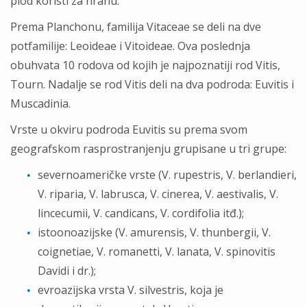
plod koristi za hranu.
Prema Planchonu, familija Vitaceae se deli na dve
potfamilije: Leoideae i Vitoideae. Ova poslednja
obuhvata 10 rodova od kojih je najpoznatiji rod Vitis,
Tourn. Nadalje se rod Vitis deli na dva podroda: Euvitis i
Muscadinia.
Vrste u okviru podroda Euvitis su prema svom
geografskom rasprostranjenju grupisane u tri grupe:
severnoameričke vrste (V. rupestris, V. berlandieri,
V. riparia, V. labrusca, V. cinerea, V. aestivalis, V.
lincecumii, V. candicans, V. cordifolia itđ.);
istoonoazijske (V. amurensis, V. thunbergii, V.
coignetiae, V. romanetti, V. lanata, V. spinovitis
Davidi i dr.);
evroazijska vrsta V. silvestris, koja je