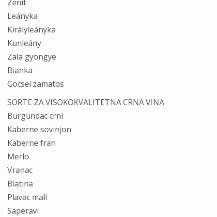
Zenit
Leányka
Királyleányka
Kunleány
Zala gyöngye
Bianka
Göcsei zamatos
SORTE ZA VISOKOKVALITETNA CRNA VINA
Burgundac crni
Kaberne sovinjon
Kaberne fran
Merlo
Vranac
Blatina
Plavac mali
Saperavi