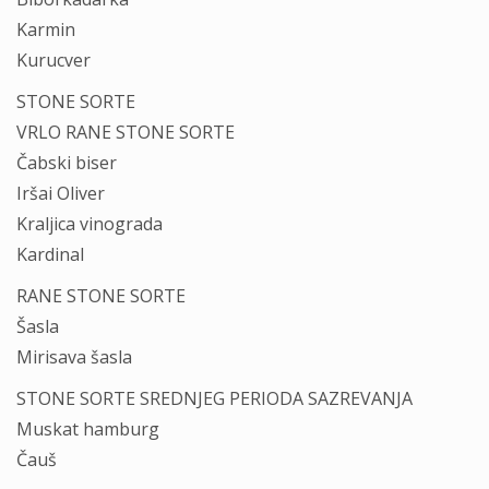
Karmin
Kurucver
STONE SORTE
VRLO RANE STONE SORTE
Čabski biser
Iršai Oliver
Kraljica vinograda
Kardinal
RANE STONE SORTE
Šasla
Mirisava šasla
STONE SORTE SREDNJEG PERIODA SAZREVANJA
Muskat hamburg
Čauš