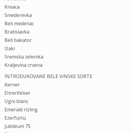
Kreaca
Smederevka
Beli medenac
Bratislavka
Beli bakator
Ižaki
Sremska zelenika
Kraljevina crvena
INTRODUKOVANE BELE VINSKE SORTE
Kerner
Ehrenfelser
Ugni blanc
Emerald rizling
Ezerfürtü
Jubileum 75