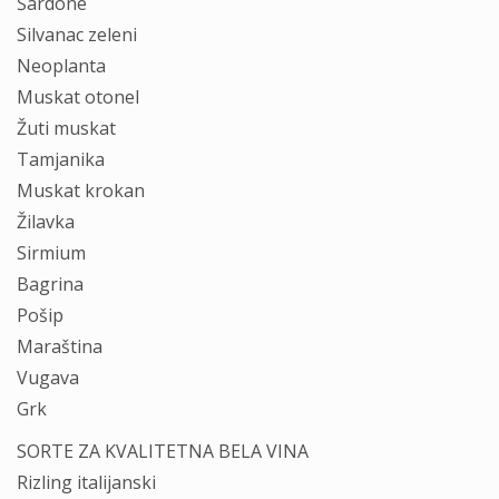
Šardone
Silvanac zeleni
Neoplanta
Muskat otonel
Žuti muskat
Tamjanika
Muskat krokan
Žilavka
Sirmium
Bagrina
Pošip
Maraština
Vugava
Grk
SORTE ZA KVALITETNA BELA VINA
Rizling italijanski