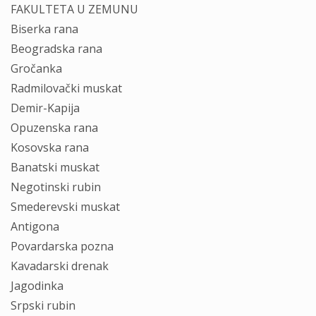
FAKULTETA U ZEMUNU
Biserka rana
Beogradska rana
Gročanka
Radmilovački muskat
Demir-Kapija
Opuzenska rana
Kosovska rana
Banatski muskat
Negotinski rubin
Smederevski muskat
Antigona
Povardarska pozna
Kavadarski drenak
Jagodinka
Srpski rubin