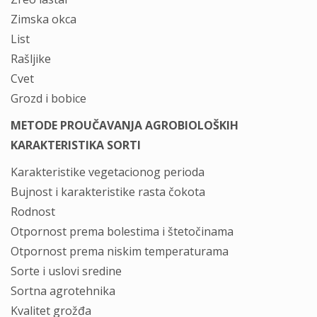
Zimska okca
List
Rašljike
Cvet
Grozd i bobice
METODE PROUČAVANJA AGROBIOLOŠKIH
KARAKTERISTIKA SORTI
Karakteristike vegetacionog perioda
Bujnost i karakteristike rasta čokota
Rodnost
Otpornost prema bolestima i štetočinama
Otpornost prema niskim temperaturama
Sorte i uslovi sredine
Sortna agrotehnika
Kvalitet grožđa