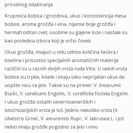
prirodnog odabiranja.
Krupnoća bobica i grozdova, ukus i konzistencija mesa
bobice, aroma grožđa i vina, nijanse boje grožđa i
hermafroditan cvet, osobine su gajene loze i nastale su
kao posledica izbora koji je vršio čovek.
Ukus grožđa, imajući u vidu odnos količina šećera i
kiselina i prisustvo specijalnih aromatičnih materija
različiti su u raznih divljih vrsta roda Vitis. U nekih vrsta
bobice su trpke, kisele i imaju tako neprijatan ukus da
uopšte nisu za jelo. Takve su na primer: V. lincecumii
Buckl., V. candicans Engelm., V. cordifolia foctida Engelm.
I ukus grožđa ostalih severnoameričkih i
istočnoazijskih vrsta je loš. Jedino nekoliko vrsta (V.
silvestris Grnel., V. amurensis Rupr., V. labrusea L. i još
neke) imaju grožđe pogodno za jelo i vino.