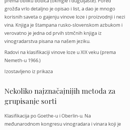
prema obliku bobica (okmgle i duguljaste). Pored
grožđa vrlo detaljno je opisao i list, a dao je mnogo
korisnih saveta o gajenju vinove loze i proizvodnji i nezi
vina. Knjiga je štampana rusko-slovenskom azbukom i
verovatno je jedna od prvih stmčnih knjiga iz
vinogradarstva pisana na našem jeziku.
Radovi na klasifikaciji vinove loze u XIX veku (prema
Nemeth-u 1966.)
Izostavljeno iz prikaza
Nekoliko najznačajnijih metoda za
grupisanje sorti
Klasifikacija po Goethe-u i Oberlin-u. Na
međunarodnom kongresu vinogradara i vinara koji je