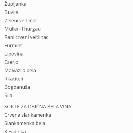
Župljanka
Buvije
Zeleni veltlinac
Müller-Thurgau
Rani crveni veltlinac
Furmint
Lipovina
Ezerjo
Malvazija bela
Rkaciteli
Bogdanuša
Šila
SORTE ZA OBIČNA BELA VINA
Crvena slankamenka
Slankamenka bela
Kevidinka