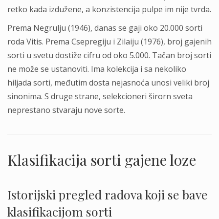
retko kada izdužene, a konzistencija pulpe im nije tvrda.
Prema Negrulju (1946), danas se gaji oko 20.000 sorti
roda Vitis. Prema Csepregiju i Zilaiju (1976), broj gajenih
sorti u svetu dostiže cifru od oko 5.000. Tačan broj sorti
ne može se ustanoviti. Ima kolekcija i sa nekoliko
hiljada sorti, međutim dosta nejasnoća unosi veliki broj
sinonima. S druge strane, selekcioneri širorn sveta
neprestano stvaraju nove sorte.
Klasifikacija sorti gajene loze
Istorijski pregled radova koji se bave
klasifikacijom sorti