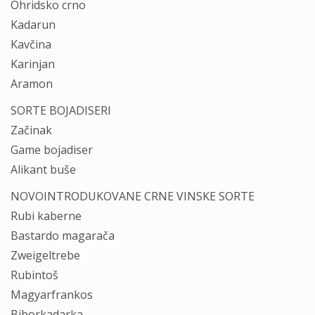
Ohridsko crno
Kadarun
Kavčina
Karinjan
Aramon
SORTE BOJADISERI
Začinak
Game bojadiser
Alikant buše
NOVOINTRODUKOVANE CRNE VINSKE SORTE
Rubi kaberne
Bastardo magarača
Zweigeltrebe
Rubintoš
Magyarfrankos
Biborkadarka