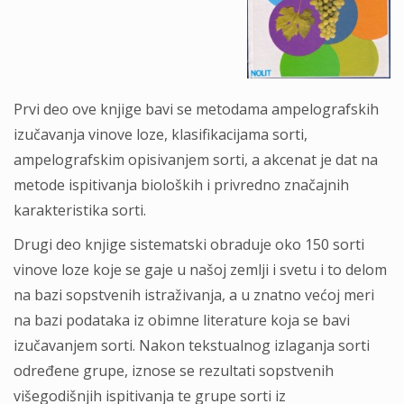
Prvi deo ove knjige bavi se metodama ampelografskih
izučavanja vinove loze, klasifikacijama sorti,
ampelografskim opisivanjem sorti, a akcenat je dat na
metode ispitivanja bioloških i privredno značajnih
karakteristika sorti.
Drugi deo knjige sistematski obraduje oko 150 sorti
vinove loze koje se gaje u našoj zemlji i svetu i to delom
na bazi sopstvenih istraživanja, a u znatno većoj meri
na bazi podataka iz obimne literature koja se bavi
izučavanjem sorti. Nakon tekstualnog izlaganja sorti
određene grupe, iznose se rezultati sopstvenih
višegodišnjih ispitivanja te grupe sorti iz