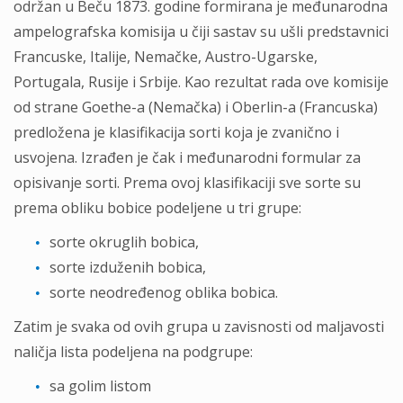
održan u Beču 1873. godine formirana je međunarodna
ampelografska komisija u čiji sastav su ušli predstavnici
Francuske, Italije, Nemačke, Austro-Ugarske,
Portugala, Rusije i Srbije. Kao rezultat rada ove komisije
od strane Goethe-a (Nemačka) i Oberlin-a (Francuska)
predložena je klasifikacija sorti koja je zvanično i
usvojena. Izrađen je čak i međunarodni formular za
opisivanje sorti. Prema ovoj klasifikaciji sve sorte su
prema obliku bobice podeljene u tri grupe:
sorte okruglih bobica,
sorte izduženih bobica,
sorte neodređenog oblika bobica.
Zatim je svaka od ovih grupa u zavisnosti od maljavosti
naličja lista podeljena na podgrupe:
sa golim listom