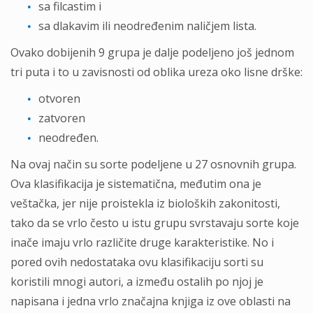
sa filcastim i
sa dlakavim ili neodređenim naličjem lista.
Ovako dobijenih 9 grupa je dalje podeljeno još jednom
tri puta i to u zavisnosti od oblika ureza oko lisne drške:
otvoren
zatvoren
neodređen.
Na ovaj način su sorte podeljene u 27 osnovnih grupa.
Ova klasifikacija je sistematična, međutim ona je
veštačka, jer nije proistekla iz bioloških zakonitosti,
tako da se vrlo često u istu grupu svrstavaju sorte koje
inače imaju vrlo različite druge karakteristike. No i
pored ovih nedostataka ovu klasifikaciju sorti su
koristili mnogi autori, a između ostalih po njoj je
napisana i jedna vrlo značajna knjiga iz ove oblasti na