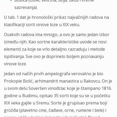
bobica (oblik, veličina, boja, ukus i vreme
sazrevanja).
U tab. 1 dat je hronološki prikaz najvažnijih radova na
klasifikaciji sorti vinove loze u XIX veku.
Ovakvih radova ima mnogo, a ovo je samo jedan izbor
između njih. Kao sortne karakteristike uvode se novi
elementi za koje se vrlo detaljno razraduju i metode
ispitivanja. Sve ovo je doprinelo boljem poznavanju
vinove loze.
Jedan od naših prvih ampelografa verovatno je bio
Prokopie Bolić, arhimandrit manastira u Rakovcu. On je
u svom delu Soveršen vinođclac koje je štampano 1816.
godine u Budimu, opisao 35 sorti koje su se u početku
XIX veka gajile u Sremu. Sorte je grupisao prema boji
grožđa (plavetno cme, čađave, orne, rumene i bele) i