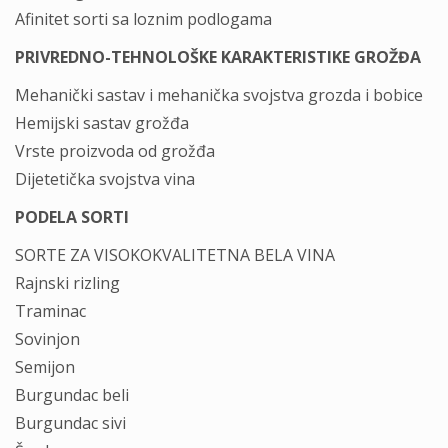
Afinitet sorti sa loznim podlogama
PRIVREDNO-TEHNOLOŠKE KARAKTERISTIKE GROŽĐA
Mehanički sastav i mehanička svojstva grozda i bobice
Hemijski sastav grožđa
Vrste proizvoda od grožđa
Dijetetička svojstva vina
PODELA SORTI
SORTE ZA VISOKOKVALITETNA BELA VINA
Rajnski rizling
Traminac
Sovinjon
Semijon
Burgundac beli
Burgundac sivi