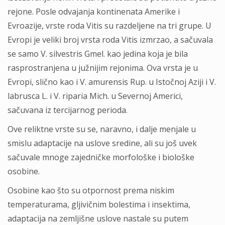
rejone. Posle odvajanja kontinenata Amerike i
Evroazije, vrste roda Vitis su razdeljene na tri grupe. U
Evropi je veliki broj vrsta roda Vitis izmrzao, a sačuvala
se samo V. silvestris Gmel. kao jedina koja je bila
rasprostranjena u južnijim rejonima. Ova vrsta je u
Evropi, slično kao i V. amurensis Rup. u Istočnoj Aziji i V.
labrusca L. i V. riparia Mich. u Severnoj Americi,
sačuvana iz tercijarnog perioda.
Ove reliktne vrste su se, naravno, i dalje menjale u
smislu adaptacije na uslove sredine, ali su još uvek
sačuvale mnoge zajedničke morfološke i biološke
osobine.
Osobine kao što su otpornost prema niskim
temperaturama, gljivičnim bolestima i insektima,
adaptacija na zemljišne uslove nastale su putem