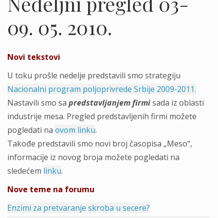
Nedeljni pregled 03-
09. 05. 2010.
Novi tekstovi
U toku prošle nedelje predstavili smo strategiju
Nacionalni program poljoprivrede Srbije 2009-2011.
Nastavili smo sa
predstavljanjem firmi
sada iz oblasti
industrije mesa. Pregled predstavljenih firmi možete
pogledati na
ovom linku
.
Takođe predstavili smo novi broj časopisa „Meso“,
informacije iz novog broja možete pogledati na
sledećem
linku
.
Nove teme na forumu
Enzimi za pretvaranje skroba u secere?