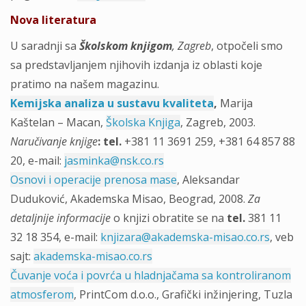
Nova literatura
U saradnji sa
Školskom knjigom
, Zagreb
, otpočeli smo
sa predstavljanjem njihovih izdanja iz oblasti koje
pratimo na našem magazinu.
Kemijska analiza u sustavu kvaliteta
,
Marija
Kaštelan – Macan,
Školska Knjiga
, Zagreb, 2003.
Naručivanje knjige
: tel.
+381 11 3691 259, +381 64 857 88
20, e-mail:
jasminka@nsk.co.rs
Osnovi i operacije prenosa mase
, Aleksandar
Duduković, Akademska Misao, Beograd, 2008.
Za
detaljnije informacije
o knjizi obratite se na
tel.
381 11
32 18 354, e-mail:
knjizara@akademska-misao.co.rs
, veb
sajt:
akademska-misao.co.rs
Čuvanje voća i povrća u hladnjačama sa kontroliranom
atmosferom
, PrintCom d.o.o., Grafički inžinjering, Tuzla