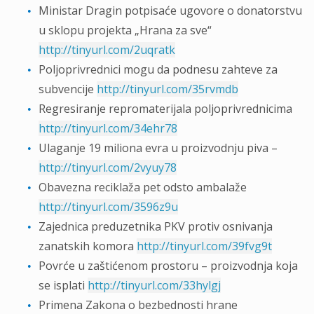
Ministar Dragin potpisaće ugovore o donatorstvu
u sklopu projekta „Hrana za sve“
http://tinyurl.com/2uqratk
Poljoprivrednici mogu da podnesu zahteve za
subvencije
http://tinyurl.com/35rvmdb
Regresiranje repromaterijala poljoprivrednicima
http://tinyurl.com/34ehr78
Ulaganje 19 miliona evra u proizvodnju piva –
http://tinyurl.com/2vyuy78
Obavezna reciklaža pet odsto ambalaže
http://tinyurl.com/3596z9u
Zajednica preduzetnika PKV protiv osnivanja
zanatskih komora
http://tinyurl.com/39fvg9t
Povrće u zaštićenom prostoru – proizvodnja koja
se isplati
http://tinyurl.com/33hylgj
Primena Zakona o bezbednosti hrane