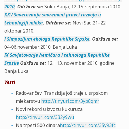
2010
,
Održava se
:
Soko Banja, 12-15. septembra 2010.
XXV Savetovanje savremeni pravci razvoja u
tehnologiji mleka
,
Održava se:
Novi Sad,21–22.
oktobar 2010.
I Simpozijum ekologa Republike Srpske
,
Održava se:
04-06.novembar.2010. Banja Luka
IX Savjetovanje hemičara i tehnologa Republike
Srpske
Održava se:
12. i 13. novembar 2010. godine
Banja Luka
Vesti
Radovančev: Tranzicija još traje u srpskom
mlekarstvu
http://tinyurl.com/3yp8qmr
Novi rekord u izvozu kukuruza
http://tinyurl.com/332y9wu
Na trpezi 500 dinara
http://tinyurl.com/35y93fc