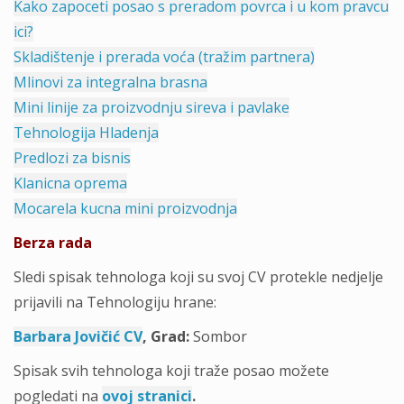
Kako zapoceti posao s preradom povrca i u kom pravcu
ici?
Skladištenje i prerada voća (tražim partnera)
Mlinovi za integralna brasna
Mini linije za proizvodnju sireva i pavlake
Tehnologija Hladenja
Predlozi za bisnis
Klanicna oprema
Mocarela kucna mini proizvodnja
Berza rada
Sledi spisak tehnologa koji su svoj CV protekle nedjelje
prijavili na Tehnologiju hrane:
Barbara Jovičić CV
,
Grad
:
Sombor
Spisak svih tehnologa koji traže posao možete
pogledati na
ovoj stranici
.