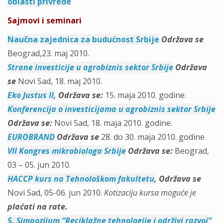
oblasti privrede
Sajmovi i seminari
Naučna zajednica za budućnost Srbije
Održava se
Beograd,23. maj 2010.
Strane investicije u agrobiznis sektor Srbije
Održava
se
Novi Sad, 18. maj 2010.
Eko Justus II
,
Održava se
:
15. maja 2010. godine.
Konferencija o investicijama u agrobiznis sektor Srbije
Održava se:
Novi Sad, 18. maja 2010. godine.
EUROBRAND
Održava se
28. do 30. maja 2010. godine
VII Kongres mikrobiologa Srbije
Održava se:
Beograd,
03 – 05. jun 2010.
HACCP kurs na Tehnološkom fakultetu
,
Održava se
Novi Sad, 05-06. jun 2010.
Kotizaciju kursa moguće je
plaćati na rate.
5. Simpozijum “Reciklažne tehnologije i održivi razvoj”