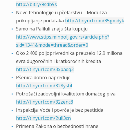
http://bit.ly/9sdb9s
Nove tehnologije u pčelarstvu – Modul za
prikupljanje podataka
http://tinyurl.com/35gmdyk
Samo na Paliluli znaju šta kupuju
http://www.stips.minpolj.gov.rs/article.php?
sid=1341&mode=thread&order=0
Oko 2.400 poljoprivrednika preuzelo 12,9 miliona
evra dugoročnih i kratkoročnih kredita
http://tinyurl.com/3xpadq3
Pšenica dobro napreduje
http://tinyurl.com/328yshl
Potrošači zadovoljni kvalitetom domaćeg piva
http://tinyurl.com/32zenc8
Inspekcija: Voće i povrće je bez pesticida
http://tinyurl.com/2ull3cn
Primena Zakona o bezbednosti hrane