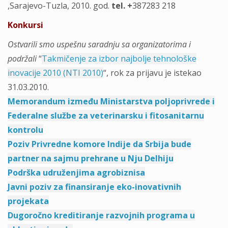
,Sarajevo-Tuzla, 2010. god.
tel. +
387283 218
Konkursi
Ostvarili smo uspešnu saradnju sa organizatorima i
podržali
“
Takmičenje za izbor najbolje tehnološke
inovacije 2010 (NTI 2010)
“, rok za prijavu je istekao
31.03.2010.
Memorandum između Ministarstva poljoprivrede i
Federalne službe za veterinarsku i fitosanitarnu
kontrolu
Poziv Privredne komore Indije da Srbija bude
partner na sajmu prehrane u Nju Delhiju
Podrška udruženjima agrobiznisa
Javni poziv za finansiranje eko-inovativnih
projekata
Dugoročno kreditiranje razvojnih programa u