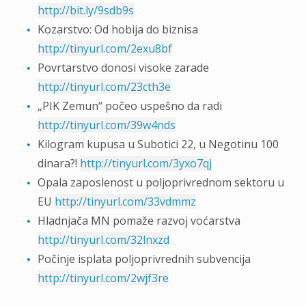
http://bit.ly/9sdb9s
Kozarstvo: Od hobija do biznisa
http://tinyurl.com/2exu8bf
Povrtarstvo donosi visoke zarade
http://tinyurl.com/23cth3e
„PIK Zemun“ počeo uspešno da radi
http://tinyurl.com/39w4nds
Kilogram kupusa u Subotici 22, u Negotinu 100
dinara?!
http://tinyurl.com/3yxo7qj
Opala zaposlenost u poljoprivrednom sektoru u
EU
http://tinyurl.com/33vdmmz
Hladnjača MN pomaže razvoj voćarstva
http://tinyurl.com/32lnxzd
Počinje isplata poljoprivrednih subvencija
http://tinyurl.com/2wjf3re