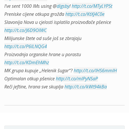
I’ve sent 1000 IMs using @
digsby
!
http://t.co/MTyLYPSt
Preniske cijene otkupa grožđa
http://t.co/KtXJ4C0e
Slavonija Nova u cjelosti isplatila proizvođače pšenice
http://t.co/J6D9OlWC
Milijunske štete od suše još se zbrajaju
http://t.co/P6lLNQG4
Proizvodnja organske hrane u porastu
http://t.co/KDmEhMhz
MK grupa kupuje „Helenik šugar“?
http://t.co/IHS6mmlH
Optimalan otkup pšenice
http://t.co/mlPyNSaP
Reči jeftine, hrana sve skuplja
http://t.co/kWt94kBa