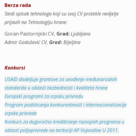
Berza rada
Sledi spisak tehnologa koji su svoj CV protekle nedjelje
prijavili na Tehnologiju hrane:
Goran Pastornjicki CV,
Grad:
Ljubljana
Admir Godušević CV,
Grad:
Bijeljina
Konkursi
USAID dodeljuje grantove za uvođenje međunarodnih
standarda u oblasti bezbednosti i kvaliteta hrane
Evropski programi za srpsku privredu
Program podsticanja konkurentnosti i internacionalizacije
srpske privrede
Konkurs za dugoročno kreditiranje razvojnih programa u
oblasti poljoprivrede na teritoriji AP Vojvodine U 2011.