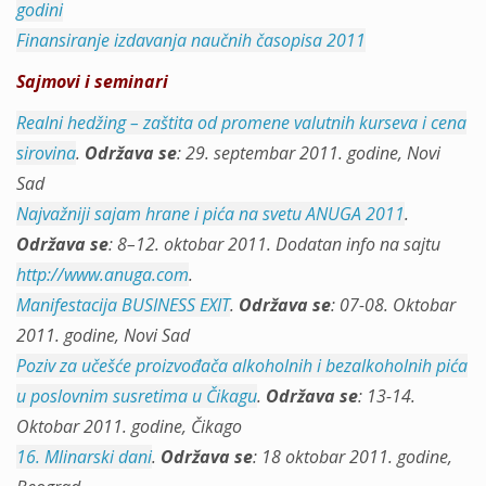
godini
Finansiranje izdavanja naučnih časopisa 2011
Sajmovi i seminari
Realni hedžing – zaštita od promene valutnih kurseva i cena
sirovina
.
Održava se
: 29. septembar 2011. godine, Novi
Sad
Najvažniji sajam hrane i pića na svetu ANUGA 2011
.
Održava se
: 8–12. oktobar 2011. Dodatan info na sajtu
http://www.anuga.com
.
Manifestacija BUSINESS EXIT
.
Održava se
: 07-08. Oktobar
2011. godine, Novi Sad
Poziv za učešće proizvođača alkoholnih i bezalkoholnih pića
u poslovnim susretima u Čikagu
.
Održava se
: 13-14.
Oktobar 2011. godine, Čikago
16. Mlinarski dani
.
Održava se
: 18 oktobar 2011. godine,