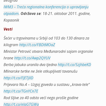
Beograd
IWM3 – Treća regionalna konferencija o upravljanju
otpadom
.
Održava se
: 18-21. oktobar 2011. godine,
Kopaonik
Vesti
Šećer u trgovinama u Srbiji od 103 do 130 dinara za
kilogram
http://t.co/FBDtMOaZ
Ministar Petrović otvara Međunarodni sajam organske
hrane
http://t.co/Awp2QYUV
Berba jabuka uranila dva tjedna
http://t.co/5zjhbeKD
Mlinarske tvrtke ne žele otkupljivati tavanušu
http://t.co/FJETjllD
Prijevara No.4 – Uzgoj goveda u sustavu „krava-tele“
http://t.co/TGnYCn7E
Rod šljive za 40 odsto veći nego prošle godine
http://t.co/eIaGTGWa