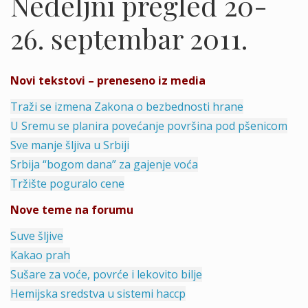
Nedeljni pregled 20-
26. septembar 2011.
Novi tekstovi – preneseno iz media
Traži se izmena Zakona o bezbednosti hrane
U Sremu se planira povećanje površina pod pšenicom
Sve manje šljiva u Srbiji
Srbija “bogom dana” za gajenje voća
Tržište poguralo cene
Nove teme na forumu
Suve šljive
Kakao prah
Sušare za voće, povrće i lekovito bilje
Hemijska sredstva u sistemi haccp