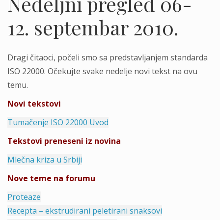
Nedeljni pregled 06-
12. septembar 2010.
Dragi čitaoci, počeli smo sa predstavljanjem standarda
ISO 22000. Očekujte svake nedelje novi tekst na ovu
temu.
Novi tekstovi
Tumačenje ISO 22000 Uvod
Tekstovi preneseni iz novina
Mlečna kriza u Srbiji
Nove teme na forumu
Proteaze
Recepta – ekstrudirani peletirani snaksovi