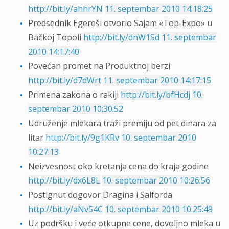
http://bit.ly/ahhrYN
11. septembar 2010 14:18:25
Predsednik Egereši otvorio Sajam «Top-Expo» u
Bačkoj Topoli
http://bit.ly/dnW1Sd
11. septembar
2010 14:17:40
Povećan promet na Produktnoj berzi
http://bit.ly/d7dWrt
11. septembar 2010 14:17:15
Primena zakona o rakiji
http://bit.ly/bfHcdj
10.
septembar 2010 10:30:52
Udruženje mlekara traži premiju od pet dinara za
litar
http://bit.ly/9g1KRv
10. septembar 2010
10:27:13
Neizvesnost oko kretanja cena do kraja godine
http://bit.ly/dx6L8L
10. septembar 2010 10:26:56
Postignut dogovor Dragina i Salforda
http://bit.ly/aNv54C
10. septembar 2010 10:25:49
Uz podršku i veće otkupne cene, dovoljno mleka u