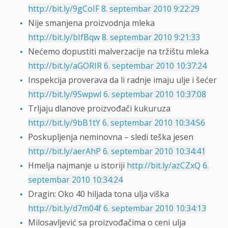
http://bit.ly/9gCoIF
8. septembar 2010 9:22:29
Nije smanjena proizvodnja mleka
http://bit.ly/bIfBqw
8. septembar 2010 9:21:33
Nećemo dopustiti malverzacije na tržištu mleka
http://bit.ly/aGORIR
6. septembar 2010 10:37:24
Inspekcija proverava da li radnje imaju ulje i šećer
http://bit.ly/9Swpwl
6. septembar 2010 10:37:08
Trljaju dlanove proizvođači kukuruza
http://bit.ly/9bB1tY
6. septembar 2010 10:34:56
Poskupljenja neminovna – sledi teška jesen
http://bit.ly/aerAhP
6. septembar 2010 10:34:41
Hmelja najmanje u istoriji
http://bit.ly/azCZxQ
6.
septembar 2010 10:34:24
Dragin: Oko 40 hiljada tona ulja viška
http://bit.ly/d7m04f
6. septembar 2010 10:34:13
Milosavljević sa proizvođačima o ceni ulja