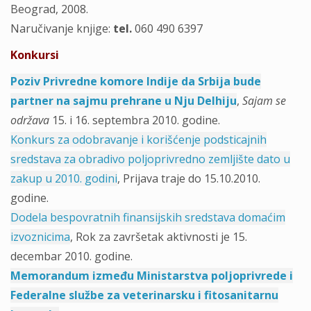
Beograd, 2008.
Naručivanje knjige:
tel.
060 490 6397
Konkursi
Poziv Privredne komore Indije da Srbija bude
partner na sajmu prehrane u Nju Delhiju
,
Sajam se
održava
15. i 16. septembra 2010. godine.
Konkurs za odobravanje i korišćenje podsticajnih
sredstava za obradivo poljoprivredno zemljište dato u
zakup u 2010. godini
, Prijava traje do 15.10.2010.
godine.
Dodela bespovratnih finansijskih sredstava domaćim
izvoznicima
, Rok za završetak aktivnosti je 15.
decembar 2010. godine.
Memorandum između Ministarstva poljoprivrede i
Federalne službe za veterinarsku i fitosanitarnu