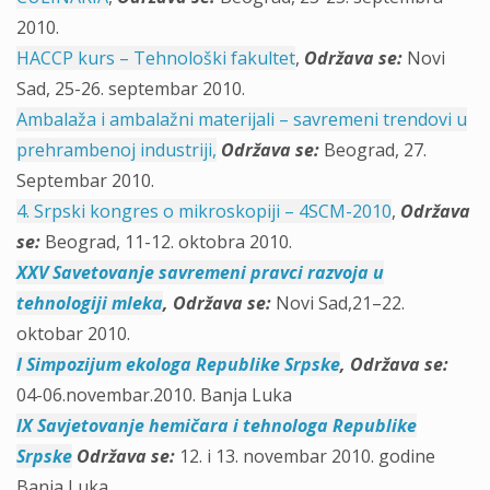
2010.
HACCP kurs – Tehnološki fakultet
,
Održava se:
Novi
Sad, 25-26. septembar 2010.
Ambalaža i ambalažni materijali – savremeni trendovi u
prehrambenoj industriji,
Održava se
:
Beograd, 27.
Septembar 2010.
4. Srpski kongres o mikroskopiji – 4SCM-2010
,
Održava
se
:
Beograd, 11-12. oktobra 2010.
XXV Savetovanje savremeni pravci razvoja u
tehnologiji mleka
,
Održava se:
Novi Sad,21–22.
oktobar 2010.
I Simpozijum ekologa Republike Srpske
,
Održava se:
04-06.novembar.2010. Banja Luka
IX Savjetovanje hemičara i tehnologa Republike
Srpske
Održava se:
12. i 13. novembar 2010. godine
Banja Luka