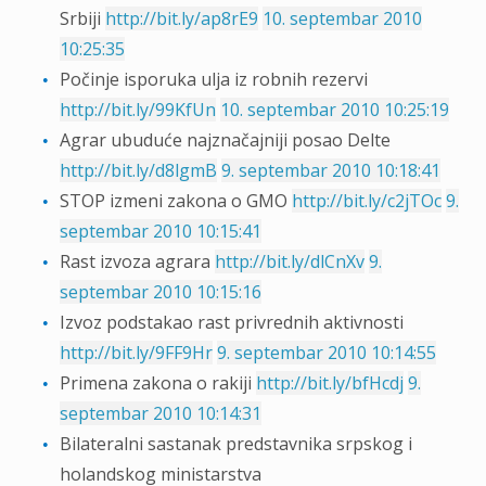
Srbiji
http://bit.ly/ap8rE9
10. septembar 2010
10:25:35
Počinje isporuka ulja iz robnih rezervi
http://bit.ly/99KfUn
10. septembar 2010 10:25:19
Agrar ubuduće najznačajniji posao Delte
http://bit.ly/d8lgmB
9. septembar 2010 10:18:41
STOP izmeni zakona o GMO
http://bit.ly/c2jTOc
9.
septembar 2010 10:15:41
Rast izvoza agrara
http://bit.ly/dlCnXv
9.
septembar 2010 10:15:16
Izvoz podstakao rast privrednih aktivnosti
http://bit.ly/9FF9Hr
9. septembar 2010 10:14:55
Primena zakona o rakiji
http://bit.ly/bfHcdj
9.
septembar 2010 10:14:31
Bilateralni sastanak predstavnika srpskog i
holandskog ministarstva