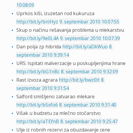
10:08:09
Uprkos kiši, izuzetan rod kukuruza
http://bit.ly/bnIHyz
9. septembar 2010 10:07:55
Skup o načinu rešavanja problema u mlekarstvu
http://bit.ly/9e0L4A
9. septembar 2010 10:07:39
Dan polja zp hibrida
http://bit.ly/aDkWuo
8.
septembar 2010 9:39:14
URS: Ispitati malverzacije u poskupljenjima hrane
http://bit.ly/bG1nBc
8. septembar 2010 9:32:09
Rast izvoza agrara
http://bit.ly/bwz0It
8.
septembar 2010 9:31:54
Salford smišljeno zatvarao mlekare
http://bit.ly/b5xfo6
8. septembar 2010 9:31:40
Višak u budzetu za mlečno stočarstvo
http://bit.ly/aTEfnB
8. septembar 2010 9:25:47
Ulje iz robnih rezervi za obuzdavanje cene