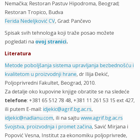
Nemačka; Restoran Pastuv Hipodroma, Beograd;
Restoran Tropico, Budva
Ferida Nedeljković CV
, Grad: Pančevo
Spisak svih tehnologa koji traže posao možete
pogledati na
ovoj stranici
.
Literatura
Metode poboljšanja sistema upravljanja bezbednošću i
kvalitetom u proizvodnji hrane
, dr Ilija Đekić,
Poljoprivredni Fakultet, Beograd, 2010.
Za detalje oko kupovine knjige obratite se na sledeće
telefone
: +381 65 512 78 48, +381 11 261 53 15 ext 427,
ili putem E-mail:
idjekic@agrif.bg.ac.rs
,
idjekic@nadlanu.com
, ili na sajtu
www.agrif.bg.ac.rs
Svojstva, proizvodnja i promet začina
, Savić Mirjana i
Popović Vesna, Institut za ekonomiku poljoprivrede,