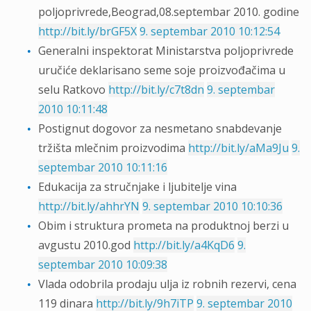
poljoprivrede,Beograd,08.septembar 2010. godine
http://bit.ly/brGF5X
9. septembar 2010 10:12:54
Generalni inspektorat Ministarstva poljoprivrede
uručiće deklarisano seme soje proizvođačima u
selu Ratkovo
http://bit.ly/c7t8dn
9. septembar
2010 10:11:48
Postignut dogovor za nesmetano snabdevanje
tržišta mlečnim proizvodima
http://bit.ly/aMa9Ju
9.
septembar 2010 10:11:16
Edukacija za stručnjake i ljubitelje vina
http://bit.ly/ahhrYN
9. septembar 2010 10:10:36
Obim i struktura prometa na produktnoj berzi u
avgustu 2010.god
http://bit.ly/a4KqD6
9.
septembar 2010 10:09:38
Vlada odobrila prodaju ulja iz robnih rezervi, cena
119 dinara
http://bit.ly/9h7iTP
9. septembar 2010