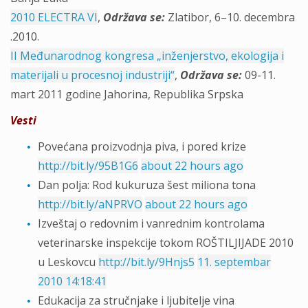
2010 ELECTRA VI
,
Održava se
:
Zlatibor, 6–10. decembra
.2010.
II Međunarodnog kongresa „inženjerstvo, ekologija i
materijali u procesnoj industriji“
,
Održava se:
09-11.
mart 2011 godine Jahorina, Republika Srpska
Vesti
Povećana proizvodnja piva, i pored krize
http://bit.ly/95B1G6
about 22 hours ago
Dan polja: Rod kukuruza šest miliona tona
http://bit.ly/aNPRVO
about 22 hours ago
Izveštaj o redovnim i vanrednim kontrolama
veterinarske inspekcije tokom ROŠTILJIJADE 2010
u Leskovcu
http://bit.ly/9Hnjs5
11. septembar
2010 14:18:41
Edukacija za stručnjake i ljubitelje vina