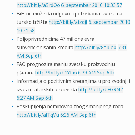
http://bit.ly/aSrdOo
6. septembar 2010 10:33:57
BiH ne može da odgovori potrebama izvoza na
tursko tržište
http://bit.ly/atzqiJ
6. septembar 2010
10:31:58
Poljoprivrednicima 47 miliona evra
subvencionisanih kredita
http://bit.ly/8YI6b0
6:31
AM Sep 6th
FAO prognozira manju svetsku proizvodnju
pšenice
http://bit.ly/b1YLio
6:29 AM Sep 6th
Informacija o pozitivnim kretanjima u proizvodnji i
izvozu ratarskih proizvoda
http://bit.ly/bFGRN2
6:27 AM Sep 6th
Poskupljenja neminovna zbog smanjenog roda
http://bit.ly/alTqVu
6:26 AM Sep 6th