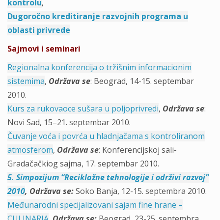
kontrolu
,
Dugoročno kreditiranje razvojnih programa u
oblasti privrede
Sajmovi i seminari
Regionalna konferencija o tržišnim informacionim
sistemima
,
Održava se
: Beograd, 14-15. septembar
2010.
Kurs za rukovaoce sušara u poljoprivredi
,
Održava se
:
Novi Sad, 15–21. septembar 2010.
Čuvanje voća i povrća u hladnjačama s kontroliranom
atmosferom
,
Održava se
: Konferencijskoj sali-
Gradačačkiog sajma, 17. septembar 2010.
5. Simpozijum “Reciklažne tehnologije i održivi razvoj”
2010
,
Održava se
:
Soko Banja, 12-15. septembra 2010.
Međunarodni specijalizovani sajam fine hrane –
CULINARIA
,
Održava se
:
Beograd, 23-25. septembra