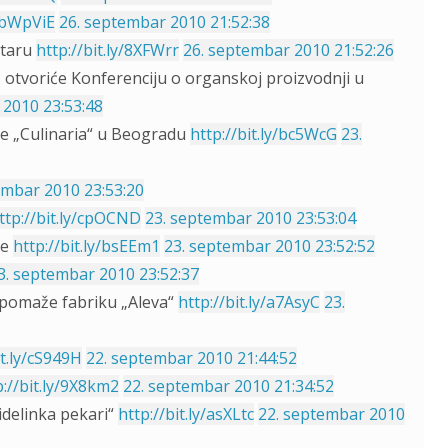
y/bWpViE
26. septembar 2010 21:52:38
ktaru
http://bit.ly/8XFWrr
26. septembar 2010 21:52:26
ć otvoriće Konferenciju o organskoj proizvodnji u
 2010 23:53:48
e „Culinaria“ u Beogradu
http://bit.ly/bc5WcG
23.
embar 2010 23:53:20
ttp://bit.ly/cpOCND
23. septembar 2010 23:53:04
ce
http://bit.ly/bsEEm1
23. septembar 2010 23:52:52
3. septembar 2010 23:52:37
 pomaže fabriku „Aleva“
http://bit.ly/a7AsyC
23.
it.ly/cS949H
22. septembar 2010 21:44:52
p://bit.ly/9X8km2
22. septembar 2010 21:34:52
idelinka pekari“
http://bit.ly/asXLtc
22. septembar 2010