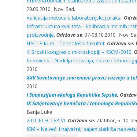
Primena domaćih standarda u zaštiti od hazardn
29.09.2010., Novi Sad.
Validacija metoda u laboratorijskoj praksi
,
Održa
Infrastruktura kvaliteta – kalibracija mernih i
proizvodnje
,
Održava se
: 07-08.10.2010., Novi Sa
HACCP kurs – Tehnološki fakultet
,
Održava se:
N
4. Srpski kongres o mikroskopiji – 4SCM-2010
,
O
Innoweek – Nedelja inovacija, nauke i tehnolog
2010.
XXV Savetovanje savremeni pravci razvoja u te
2010.
I Simpozijum ekologa Republike Srpske
,
Održav
IX Savjetovanje hemičara i tehnologa Republik
Banja Luka
2010 ELECTRA VI
,
Održava se
:
Zlatibor, 6–10. d
ISM – Najveći i najvažniji sajam slatkiša na svetu