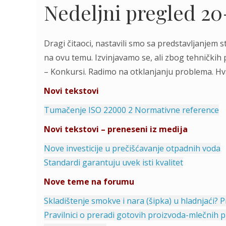
Nedeljni pregled 20
Dragi čitaoci, nastavili smo sa predstavljanjem 
na ovu temu. Izvinjavamo se, ali zbog tehničkih 
– Konkursi. Radimo na otklanjanju problema. Hv
Novi tekstovi
Tumačenje ISO 22000 2 Normativne reference
Novi tekstovi – preneseni iz medija
Nove investicije u prečišćavanje otpadnih voda
Standardi garantuju uvek isti kvalitet
Nove teme na forumu
Skladištenje smokve i nara (šipka) u hladnjaći? 
Pravilnici o preradi gotovih proizvoda-mlečnih 