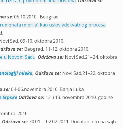
ih rizika u privrednim delatnostima
,
Održava se
:
va se
: 05.10.2010., Beograd.
nstrumenata (merila) kao uslov adekvatnog procesa
d.
ovi Sad, 09-10. oktobra 2010.
država se
:
Beograd, 11-12. oktobra 2010.
ije u Novom Sadu
,
Održava se:
Novi Sad,21–24. oktobra
hnologiji mleka
,
Održava se:
Novi Sad,21–22. oktobra
a se:
04-06.novembra 2010. Banja Luka
e Srpske
Održava se:
12. i 13. novembra 2010. godine
ecembra .2010.
,
Održava se:
30.01. – 02.02.2011. Dodatan info na sajtu