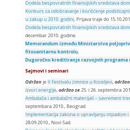
Dodela bespovratnih finansijskih sredstava dom
Konkurs za odobravanje i korišćenje podsticajni
u zakup u 2010. godini
, Prijava traje do 15.10.20
Dodela bespovratnih finansijskih sredstava dom
decembar 2010. godine.
Memorandum između Ministarstva poljoprivre
fitosanitarnu kontrolu
,
Dugoročno kreditiranje razvojnih programa u
Sajmovi i seminari
Održan
je
II Festivalu zimnice u Koceljevi
,
održao
izvori energije
,
održao se
25. i 26. septembra 201
Ambalaža i ambalažni materijali – savremeni tre
septembara 2010., Beograd.
Implementacija zakona o upravljanju otpadom 
28.09.2010., Novi Sad.