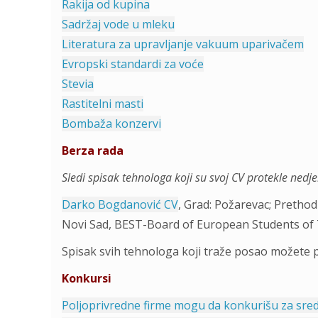
Rakija od kupina
Sadržaj vode u mleku
Literatura za upravljanje vakuum uparivačem
Evropski standardi za voće
Stevia
Rastitelni masti
Bombaža konzervi
Berza rada
Sledi spisak tehnologa koji su svoj CV protekle nedjel
Darko Bogdanović CV
, Grad: Požarevac; Prethod
Novi Sad, BEST-Board of European Students of
Spisak svih tehnologa koji traže posao možete 
Konkursi
Poljoprivredne firme mogu da konkurišu za sred