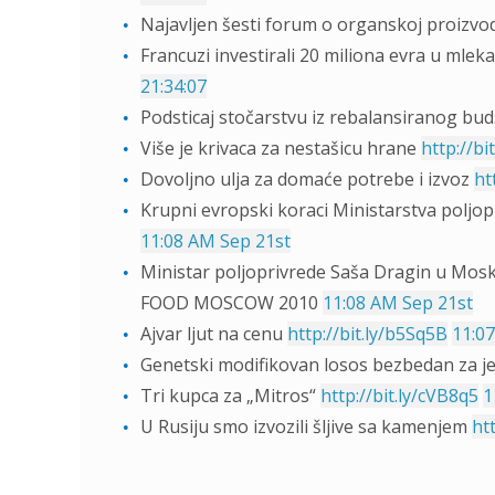
Najavljen šesti forum o organskoj proizvo
Francuzi investirali 20 miliona evra u mleka
21:34:07
Podsticaj stočarstvu iz rebalansiranog bu
Više je krivaca za nestašicu hrane
http://bit
Dovoljno ulja za domaće potrebe i izvoz
ht
Krupni evropski koraci Ministarstva poljo
11:08 AM Sep 21st
Ministar poljoprivrede Saša Dragin u Mos
FOOD MOSCOW 2010
11:08 AM Sep 21st
Ajvar ljut na cenu
http://bit.ly/b5Sq5B
11:0
Genetski modifikovan losos bezbedan za j
Tri kupca za „Mitros“
http://bit.ly/cVB8q5
1
U Rusiju smo izvozili šljive sa kamenjem
htt