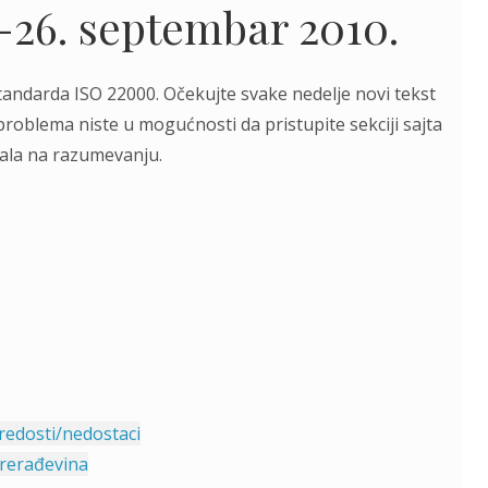
-26. septembar 2010.
standarda ISO 22000. Očekujte svake nedelje novi tekst
problema niste u mogućnosti da pristupite sekciji sajta
ala na razumevanju.
Predosti/nedostaci
prerađevina