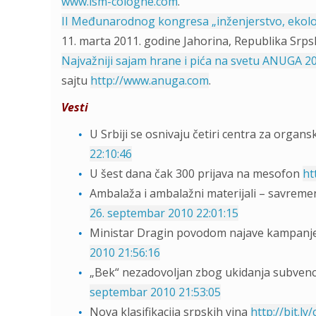
www.ism-cologne.com
.
II Međunarodnog kongresa „inženjerstvo, ekologij
11. marta 2011. godine Jahorina, Republika Srps
Najvažniji sajam hrane i pića na svetu ANUGA 2
sajtu
http://www.anuga.com
.
Vesti
U Srbiji se osnivaju četiri centra za organ
22:10:46
U šest dana čak 300 prijava na mesofon
ht
Ambalaža i ambalažni materijali – savreme
26. septembar 2010 22:01:15
Ministar Dragin povodom najave kampanje 
2010 21:56:16
„Bek“ nezadovoljan zbog ukidanja subvenc
septembar 2010 21:53:05
Nova klasifikacija srpskih vina
http://bit.l