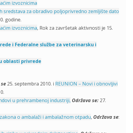
aćim izvoznicima
h sredstava za obradivo poljoprivredno zemljište dato
10. godine.
aćim izvoznicima
, Rok za završetak aktivnosti je 15.
de i Federalne službe za veterinarsku i
 oblasti privrede
 se
25. septembra 2010. i
REUNION – Novi i obnovljivi
0.
ndovi u prehrambenoj industriji,
Održava se
:
27.
i zakona o ambalaži i ambalažnom otpadu
,
Održava se
: