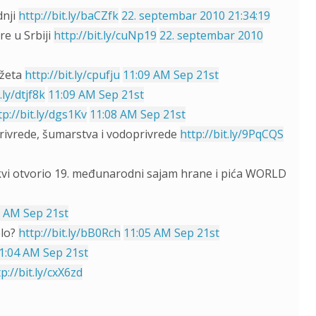
dnji
http://bit.ly/baCZfk
22. septembar 2010 21:34:19
re u Srbiji
http://bit.ly/cuNp19
22. septembar 2010
džeta
http://bit.ly/cpufju
11:09 AM Sep 21st
.ly/dtjf8k
11:09 AM Sep 21st
tp://bit.ly/dgs1Kv
11:08 AM Sep 21st
privrede, šumarstva i vodoprivrede
http://bit.ly/9PqCQS
kvi otvorio 19. međunarodni sajam hrane i pića WORLD
7 AM Sep 21st
elo?
http://bit.ly/bB0Rch
11:05 AM Sep 21st
1:04 AM Sep 21st
p://bit.ly/cxX6zd