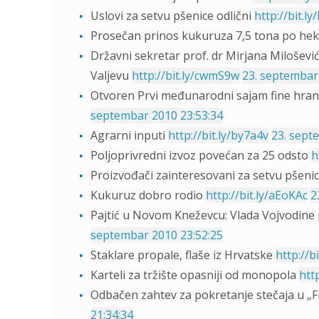
Uslovi za setvu pšenice odlični
http://bit.l
Prosečan prinos kukuruza 7,5 tona po he
Državni sekretar prof. dr Mirjana Miloševi
Valjevu
http://bit.ly/cwmS9w
23. septembar
Otvoren Prvi međunarodni sajam fine hran
septembar 2010 23:53:34
Agrarni inputi
http://bit.ly/by7a4v
23. sept
Poljoprivredni izvoz povećan za 25 odsto
h
Proizvođači zainteresovani za setvu pšeni
Kukuruz dobro rodio
http://bit.ly/aEoKAc
2
Pajtić u Novom Kneževcu: Vlada Vojvodine
septembar 2010 23:52:25
Staklare propale, flaše iz Hrvatske
http://b
Karteli za tržište opasniji od monopola
htt
Odbačen zahtev za pokretanje stečaja u „F
21:34:34