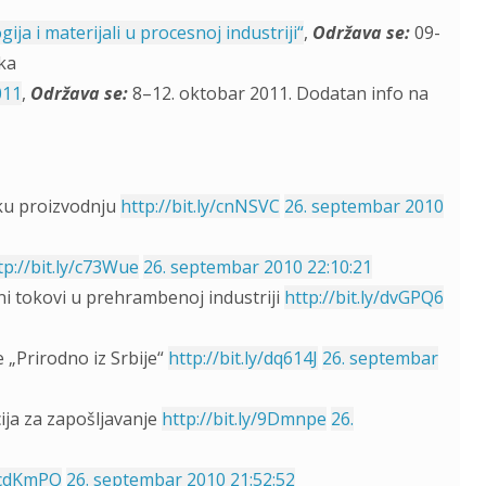
a i materijali u procesnoj industriji“
,
Održava se:
09-
ka
011
,
Održava se:
8–12. oktobar 2011. Dodatan info na
sku proizvodnju
http://bit.ly/cnNSVC
26. septembar 2010
tp://bit.ly/c73Wue
26. septembar 2010 22:10:21
ni tokovi u prehrambenoj industriji
http://bit.ly/dvGPQ6
„Prirodno iz Srbije“
http://bit.ly/dq614J
26. septembar
ija za zapošljavanje
http://bit.ly/9Dmnpe
26.
y/cdKmPQ
26. septembar 2010 21:52:52