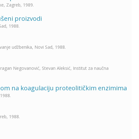
ke, Zagreb, 1989.
ušeni proizvodi
Sad, 1988.
avanje udžbenika, Novi Sad, 1988.
Dragan Negovanović, Stevan Aleksić, Institut za naučna
cijom na koagulaciju proteolitičkim enzimima
 1988.
greb, 1988.