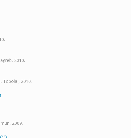
10.
 Zagreb, 2010.
, Topola , 2010.
n
emun, 2009.
deo