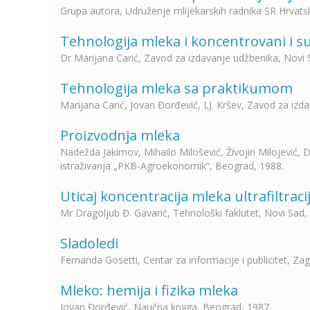
Grupa autora, Udruženje mlijekarskih radnika SR Hrvats
Tehnologija mleka i koncentrovani i s
Dr Marijana Carić, Zavod za izdavanje udžbenika, Novi 
Tehnologija mleka sa praktikumom
Marijana Carić, Jovan Đorđević, LJ. Kršev, Zavod za izd
Proizvodnja mleka
Nadežda Jakimov, Mihailo Milošević, Živojin Milojević, 
istraživanja „PKB-Agroekonomik“, Beograd, 1988.
Uticaj koncentracija mleka ultrafiltra
Mr Dragoljub Đ. Gavarić, Tehnološki faklutet, Novi Sad,
Sladoledi
Fernanda Gosetti, Centar za informacije i publicitet, Za
Mleko: hemija i fizika mleka
Jovan Đorđević, Naučna knjiga, Beograd, 1987.