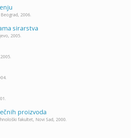
ženju
, Beograd, 2006.
ama sirarstva
ajevo, 2005.
 2005.
004.
01.
lečnih proizvoda
hnološki fakultet, Novi Sad, 2000.