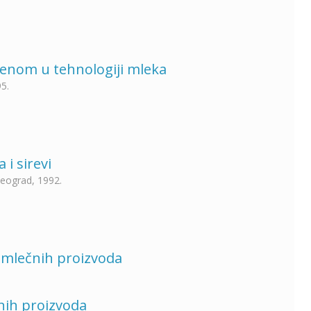
menom u tehnologiji mleka
95.
i sirevi
Beograd, 1992.
 mlečnih proizvoda
nih proizvoda