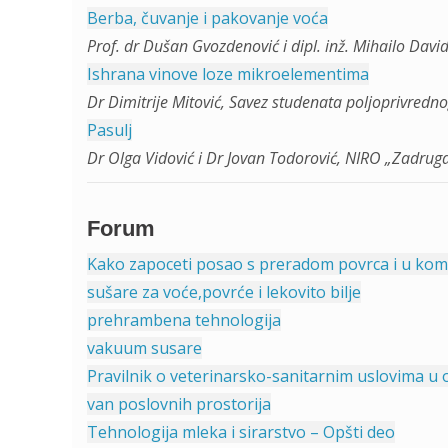
Berba, čuvanje i pakovanje voća
Prof. dr Dušan Gvozdenović i dipl. inž. Mihailo Davi
Ishrana vinove loze mikroelementima
Dr Dimitrije Mitović, Savez studenata poljoprivredno
Pasulj
Dr Olga Vidović i Dr Jovan Todorović, NIRO „Zadruga
Forum
Kako zapoceti posao s preradom povrca i u kom 
sušare za voće,povrće i lekovito bilje
prehrambena tehnologija
vakuum susare
Pravilnik o veterinarsko-sanitarnim uslovima u 
van poslovnih prostorija
Tehnologija mleka i sirarstvo – Opšti deo