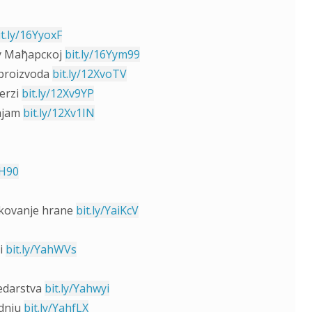
it.ly/16YyoxF
у Мађарској
bit.ly/16Yym99
 proizvoda
bit.ly/12XvoTV
erzi
bit.ly/12Xv9YP
sajam
bit.ly/12Xv1IN
tH90
fikovanje hrane
bit.ly/YaiKcV
ci
bit.ly/YahWVs
edarstva
bit.ly/Yahwyi
dnju
bit.ly/YahfLX