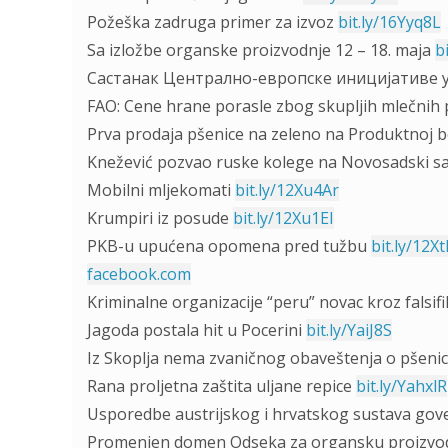
Požeška zadruga primer za izvoz
bit.ly/16Yyq8L
Sa izložbe organske proizvodnje 12 – 18. maja
b
Састанак Централно-европске иницијативе 
FAO: Cene hrane porasle zbog skupljih mlečnih
Prva prodaja pšenice na zeleno na Produktnoj b
Knežević pozvao ruske kolege na Novosadski 
Mobilni mljekomati
bit.ly/12Xu4Ar
Krumpiri iz posude
bit.ly/12Xu1EI
PKB-u upućena opomena pred tužbu
bit.ly/12X
facebook.com
Kriminalne organizacije “peru” novac kroz falsi
Jagoda postala hit u Pocerini
bit.ly/YaiJ8S
Iz Skoplja nema zvaničnog obaveštenja o pšeni
Rana proljetna zaštita uljane repice
bit.ly/YahxlR
Usporedbe austrijskog i hrvatskog sustava gov
Promenjen domen Odseka za organsku proizvo