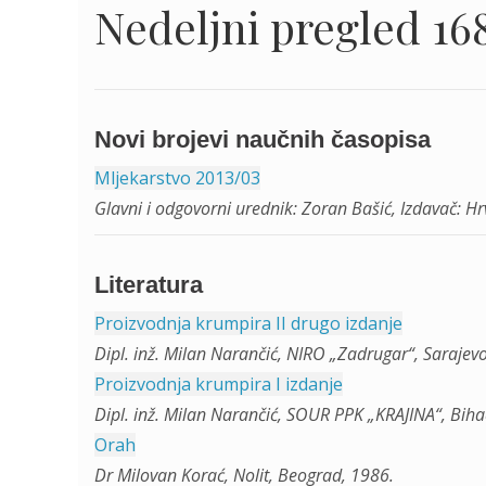
Nedeljni pregled 168
Novi brojevi naučnih časopisa
Mljekarstvo 2013/03
Glavni i odgovorni urednik: Zoran Bašić, Izdavač: 
Literatura
Proizvodnja krumpira II drugo izdanje
Dipl. inž. Milan Narančić, NIRO „Zadrugar“, Sarajev
Proizvodnja krumpira I izdanje
Dipl. inž. Milan Narančić, SOUR PPK „KRAJINA“, Biha
Orah
Dr Milovan Korać, Nolit, Beograd, 1986.