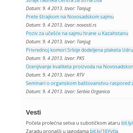
Štrajk radnika Centra za strna žita
Datum: 9. 4 2013. Izvor: Tanjug
Prete štrajkom na Novosadskom sajmu
Datum: 9. 4 2013. Izvor: novosti.rs
Poziv za učešće na sajmu hrane u Kazahstanu
Datum: 9. 4 2013. Izvor: Tanjug
Privrednoj komori Srbije dodeljena plaketa Udruž
Datum: 9. 4 2013. Izvor: PKS
Ocenjivanje kvaliteta proizvoda na Novosadsko
Datum: 9. 4 2013. Izvor: RTV
Seminari o organskom baštovanstvu-raspored za 
Datum: 9. 4 2013. Izvor: Serbia Organica
Vesti
Počela prolećna setva u subotičkom ataru
bit.l
Zaradu pronašli u jagodama
bit.ly/16Yytla