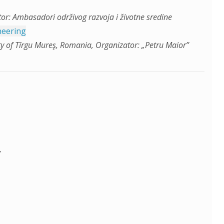
or: Ambasadori održivog razvoja i životne sredine
ineering
ty of Tîrgu Mureş, Romania, Organizator: „Petru Maior”
/