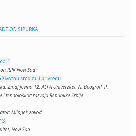
ADE OD SIPURKA
edi ”
tor: RPK Novi Sad
životnu sredinu i privredu
a, Zmaj Jovina 12, ALFA Univerzitet, N. Beograd, P.
ke i tehnološkog razvoja Republike Srbije
ator: Mlinpek zavod
13.
ltet, Novi Sad