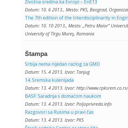
Životna sredina ka Evropi – EnE13
Datum: 10. 6 2013., Mesto: PKS, Beograd, Organizat
The 7th edition of the Interdisciplinarity in Eng
Datum: 10. 10 2013., Mesto: „Petru Maior” Universi
University of Tîrgu Mureş, Romania
Štampa
Srbija nema nijedan razlog za GMO
Datum: 15. 4 2013. Izvor: Tanjug
14. Sremska kulenijada
Datum: 13. 4 2013. Izvor: http://www.rpksrem.co.rs
BASF: Saradnja s domaćom naukom
Datum: 13. 4 2013. Izvor: Poljoprivreda.info
Razgovori sa Rusima u pravi čas
Datum: 13. 4 2013. Izvor: PKS