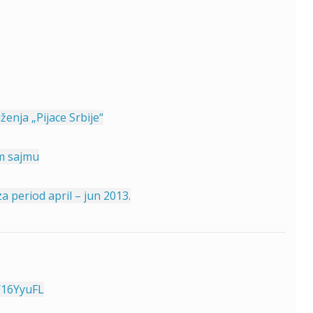
enja „Pijace Srbije“
m sajmu
period april – jun 2013.
y/16YyuFL