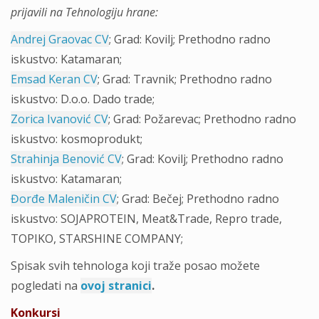
prijavili na Tehnologiju hrane:
Andrej Graovac CV
; Grad: Kovilj; Prethodno radno
iskustvo: Katamaran;
Emsad Keran CV
; Grad: Travnik; Prethodno radno
iskustvo: D.o.o. Dado trade;
Zorica Ivanović CV
; Grad: Požarevac; Prethodno radno
iskustvo: kosmoprodukt;
Strahinja Benović CV
; Grad: Kovilj; Prethodno radno
iskustvo: Katamaran;
Đorđe Maleničin CV
; Grad: Bečej; Prethodno radno
iskustvo: SOJAPROTEIN, Meat&Trade, Repro trade,
TOPIKO, STARSHINE COMPANY;
Spisak svih tehnologa koji traže posao možete
pogledati na
ovoj stranici
.
Konkursi