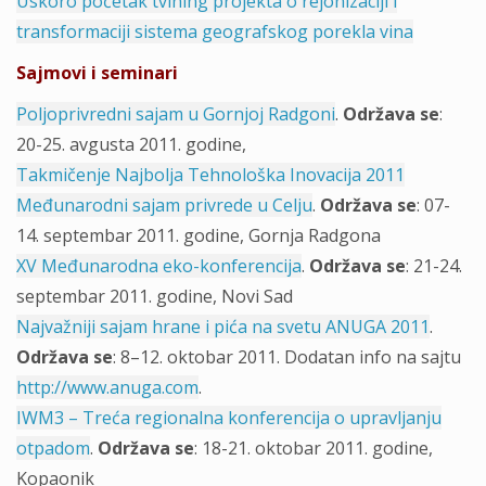
Uskoro početak tvining projekta o rejonizaciji i
transformaciji sistema geografskog porekla vina
Sajmovi i seminari
Poljoprivredni sajam u Gornjoj Radgoni
.
Održava se
:
20-25. avgusta 2011. godine,
Takmičenje Najbolja Tehnološka Inovacija 2011
Međunarodni sajam privrede u Celju
.
Održava se
: 07-
14. septembar 2011. godine, Gornja Radgona
XV Međunarodna eko-konferencija
.
Održava se
: 21-24.
septembar 2011. godine, Novi Sad
Najvažniji sajam hrane i pića na svetu ANUGA 2011
.
Održava se
: 8–12. oktobar 2011. Dodatan info na sajtu
http://www.anuga.com
.
IWM3 – Treća regionalna konferencija o upravljanju
otpadom
.
Održava se
: 18-21. oktobar 2011. godine,
Kopaonik