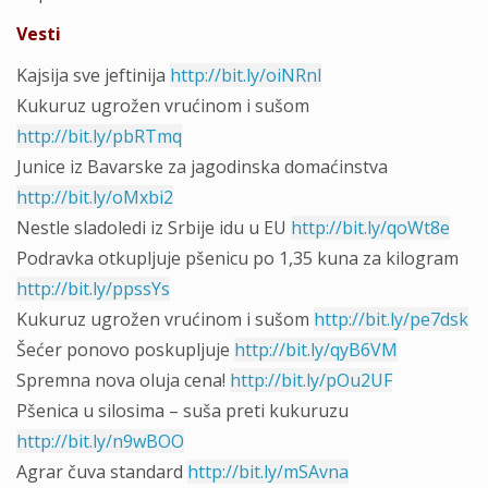
Vesti
Kajsija sve jeftinija
http://bit.ly/oiNRnl
Kukuruz ugrožen vrućinom i sušom
http://bit.ly/pbRTmq
Junice iz Bavarske za jagodinska domaćinstva
http://bit.ly/oMxbi2
Nestle sladoledi iz Srbije idu u EU
http://bit.ly/qoWt8e
Podravka otkupljuje pšenicu po 1,35 kuna za kilogram
http://bit.ly/ppssYs
Kukuruz ugrožen vrućinom i sušom
http://bit.ly/pe7dsk
Šećer ponovo poskupljuje
http://bit.ly/qyB6VM
Spremna nova oluja cena!
http://bit.ly/pOu2UF
Pšenica u silosima – suša preti kukuruzu
http://bit.ly/n9wBOO
Agrar čuva standard
http://bit.ly/mSAvna