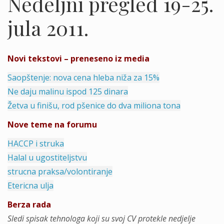
Nedeljni pregled 19-25.
jula 2011.
Novi tekstovi – preneseno iz media
Saopštenje: nova cena hleba niža za 15%
Ne daju malinu ispod 125 dinara
Žetva u finišu, rod pšenice do dva miliona tona
Nove teme na forumu
HACCP i struka
Halal u ugostiteljstvu
strucna praksa/volontiranje
Etericna ulja
Berza rada
Sledi spisak tehnologa koji su svoj CV protekle nedjelje