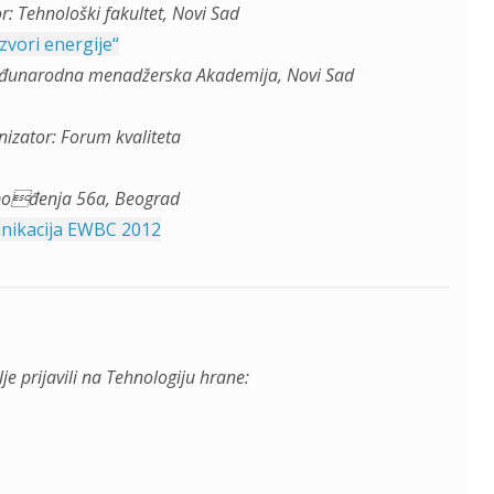
: Tehnološki fakultet, Novi Sad
zvori energije“
Međunarodna menadžerska Akademija, Novi Sad
nizator: Forum kvaliteta
obođenja 56a, Beograd
munikacija EWBC 2012
je prijavili na Tehnologiju hrane: