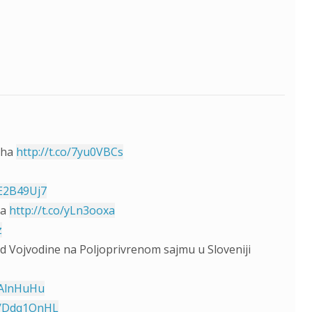
iha
http://t.co/7yu0VBCs
/E2B49Uj7
ra
http://t.co/yLn3ooxa
z
nd Vojvodine na Poljoprivrenom sajmu u Sloveniji
/6AlnHuHu
co/Ddq1OnHL