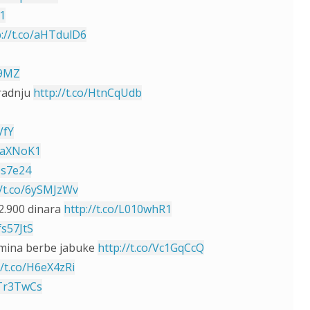
61
p://t.co/aHTdulD6
69MZ
aradnju
http://t.co/HtnCqUdb
VfY
JfaXNoK1
Qs7e24
//t.co/6ySMJzWv
2.900 dinara
http://t.co/L010whR1
fs57JtS
rmina berbe jabuke
http://t.co/Vc1GqCcQ
//t.co/H6eX4zRi
QTr3TwCs