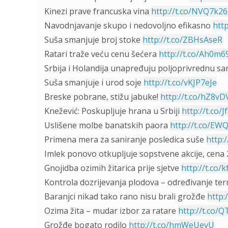
Kinezi prave francuska vina
http://t.co/NVQ7k2
Navodnjavanje skupo i nedovoljno efikasno
htt
Suša smanjuje broj stoke
http://t.co/ZBHsAseR
Ratari traže veću cenu šećera
http://t.co/Ah0m
Srbija i Holandija unapređuju poljoprivrednu s
Suša smanjuje i urod soje
http://t.co/vKJP7eJe
Breske pobrane, stižu jabuke!
http://t.co/hZ8vD
Knežević: Poskupljuje hrana u Srbiji
http://t.co/
Uslišene molbe banatskih paora
http://t.co/EW
Primena mera za saniranje posledica suše
http:
Imlek ponovo otkupljuje sopstvene akcije, cena 
Gnojidba ozimih žitarica prije sjetve
http://t.co/k
Kontrola dozrijevanja plodova – određivanje te
Baranjci nikad tako rano nisu brali grožđe
http:
Ozima žita – mudar izbor za ratare
http://t.co/
Grožđe bogato rodilo
http://t.co/hmWeUevU