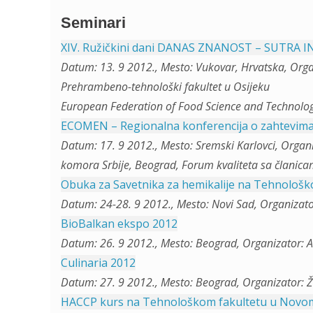
Seminari
XIV. Ružičkini dani DANAS ZNANOST – SUTRA 
Datum: 13. 9 2012., Mesto: Vukovar, Hrvatska, Orga
Prehrambeno-tehnološki fakultet u Osijeku
European Federation of Food Science and Technolo
ECOMEN – Regionalna konferencija o zahtevima 
Datum: 17. 9 2012., Mesto: Sremski Karlovci, Organ
komora Srbije, Beograd, Forum kvaliteta sa članic
Obuka za Savetnika za hemikalije na Tehnološ
Datum: 24-28. 9 2012., Mesto: Novi Sad, Organizator
BioBalkan ekspo 2012
Datum: 26. 9 2012., Mesto: Beograd, Organizator: 
Culinaria 2012
Datum: 27. 9 2012., Mesto: Beograd, Organizator: Ži
HACCP kurs na Tehnološkom fakultetu u Novo