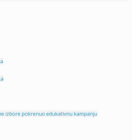
ta
ka
ivotne izbore pokrenuo edukativnu kampanju