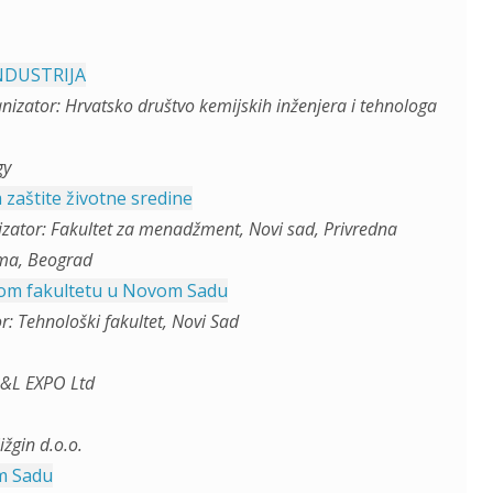
INDUSTRIJA
nizator: Hrvatsko društvo kemijskih inženjera i tehnologa
gy
zaštite životne sredine
izator: Fakultet za menadžment, Novi sad, Privredna
ama, Beograd
kom fakultetu u Novom Sadu
: Tehnološki fakultet, Novi Sad
A&L EXPO Ltd
žgin d.o.o.
m Sadu