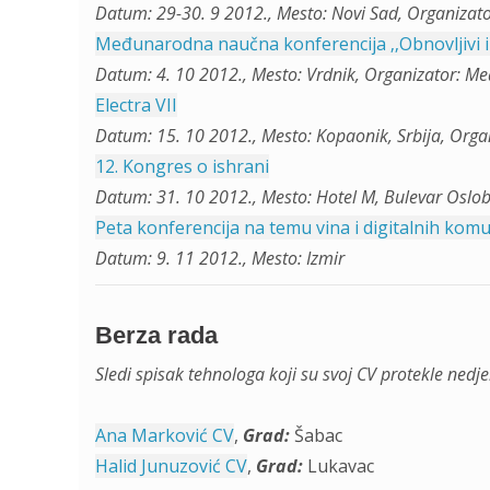
Datum: 29-30. 9 2012., Mesto: Novi Sad, Organizator
Međunarodna naučna konferencija ‚‚Obnovljivi i
Datum: 4. 10 2012., Mesto: Vrdnik, Organizator: 
Electra VII
Datum: 15. 10 2012., Mesto: Kopaonik, Srbija, Orga
12. Kongres o ishrani
Datum: 31. 10 2012., Mesto: Hotel M, Bulevar Osl
Peta konferencija na temu vina i digitalnih ko
Datum: 9. 11 2012., Mesto: Izmir
Berza rada
Sledi spisak tehnologa koji su svoj CV protekle nedjel
Ana Marković CV
,
Grad:
Šabac
Halid Junuzović CV
,
Grad:
Lukavac