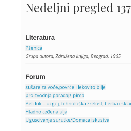
Nedeljni pregled 137
Literatura
Pšenica
Grupa autora, Združena knjiga, Beograd, 1965
Forum
sušare za voće,povrće i lekovito bilje
proizvodnja paradajz pirea
Beli luk – uzgoj, tehnološka zrelost, berba i skla
Hladno ceđena ulja
Uguscivanje surutke/Domaca iskustva