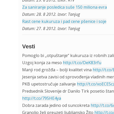
Datum: 29. 8 2012. Izvor: RTV
Za saniranje posledica suše 150 miliona evra
Datum: 28. 8 2012. Izvor: Tanjug
Rast cene kukuruza i pad cene pšenice i soje
Datum: 27. 8 2012. Izvor: Tanjug
Vesti
Pomoglo bi „otpuštanje“ kukuruza iz robnih zal
Uzgoj konja za meso
http://t.co/DeK83rfu
Manji rod grožđa – bolji kvalitet vina
http://t.co
Jesenja setva zavisi od sprovođenja vladinih me
PKB upetostručuje zalivanje
http://t.co/xoECE5c
Predsednik Slovenije dr Danilo Tirk posetio šta
http://t.co/795HE4ya
Dobra zarada jedino od suncokreta
http://t.co
Granolio želi preuzeti ljubljansko Žito
http://t.