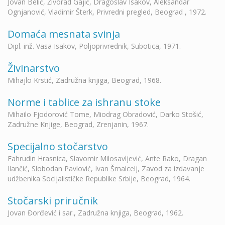
Jovan Belić, Živorad Gajić, Dragoslav Isakov, Aleksandar
Ognjanović, Vladimir Šterk, Privredni pregled, Beograd , 1972.
Domaća mesnata svinja
Dipl. inž. Vasa Isakov, Poljoprivrednik, Subotica, 1971.
Živinarstvo
Mihajlo Krstić, Zadružna knjiga, Beograd, 1968.
Norme i tablice za ishranu stoke
Mihailo Fjodorović Tome, Miodrag Obradović, Darko Stošić,
Zadružne Knjige, Beograd, Zrenjanin, 1967.
Specijalno stočarstvo
Fahrudin Hrasnica, Slavomir Milosavljević, Ante Rako, Dragan
Ilančić, Slobodan Pavlović, Ivan Šmalcelj, Zavod za izdavanje
udžbenika Socijalističke Republike Srbije, Beograd, 1964.
Stočarski priručnik
Jovan Đorđević i sar., Zadružna knjiga, Beograd, 1962.